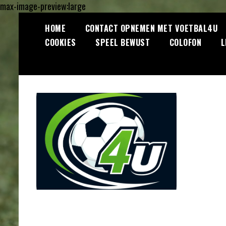
max-image-preview:large
Ga
HOME
CONTACT OPNEMEN MET VOETBAL4U
naar
COOKIES
SPEEL BEWUST
COLOFON
L
de
inhoud
Lees dagelijks het laatste
Voetbal4U.com
voetbalnieuws, transferupdates,
analyses en achtergronden over