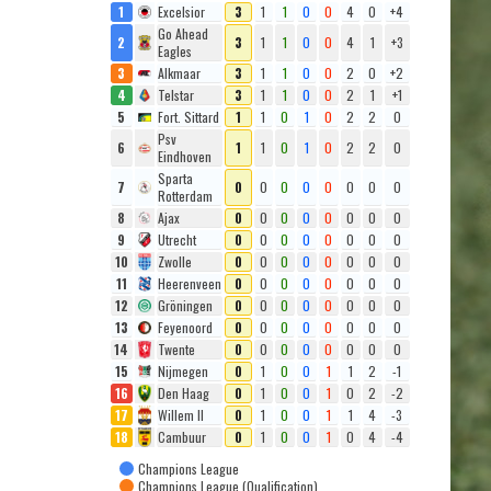
1
Excelsior
3
1
1
0
0
4
0
+4
Go Ahead
2
3
1
1
0
0
4
1
+3
Eagles
3
Alkmaar
3
1
1
0
0
2
0
+2
4
Telstar
3
1
1
0
0
2
1
+1
5
Fort. Sittard
1
1
0
1
0
2
2
0
Psv
6
1
1
0
1
0
2
2
0
Eindhoven
Sparta
7
0
0
0
0
0
0
0
0
Rotterdam
8
Ajax
0
0
0
0
0
0
0
0
9
Utrecht
0
0
0
0
0
0
0
0
10
Zwolle
0
0
0
0
0
0
0
0
11
Heerenveen
0
0
0
0
0
0
0
0
12
Gröningen
0
0
0
0
0
0
0
0
13
Feyenoord
0
0
0
0
0
0
0
0
14
Twente
0
0
0
0
0
0
0
0
15
Nijmegen
0
1
0
0
1
1
2
-1
16
Den Haag
0
1
0
0
1
0
2
-2
17
Willem II
0
1
0
0
1
1
4
-3
18
Cambuur
0
1
0
0
1
0
4
-4
Champions League
Champions League (Qualification)