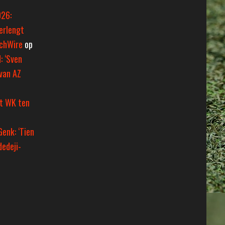
026:
erlengt
tchWire
op
: ‘Sven
van AZ
et WK ten
Genk: ‘Tien
dedeji-