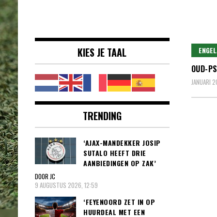
Voetbalnieuws |
clubs, spelers en competities uit
Transfers,
binnen- en buitenland.
Eredivisie &
KIES JE TAAL
ENGEL
Internationaal
OUD-PS
voetbal |
JANUARI 20
TRENDING
‘AJAX-MANDEKKER JOSIP
SUTALO HEEFT DRIE
AANBIEDINGEN OP ZAK’
DOOR JC
9 AUGUSTUS 2026, 12:59
‘FEYENOORD ZET IN OP
HUURDEAL MET EEN