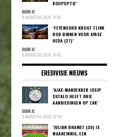
KOOPOPTIE’
DOOR JC
9 AUGUSTUS 2026, 11:58
‘FEYENOORD KRIJGT FLINK
BOD BINNEN VOOR AYASE
UEDA (27)’
DOOR JC
9 AUGUSTUS 2026, 11:49
EREDIVISIE NIEUWS
‘AJAX-MANDEKKER JOSIP
SUTALO HEEFT DRIE
AANBIEDINGEN OP ZAK’
DOOR JC
9 AUGUSTUS 2026, 12:59
‘JULIAN BRANDT (30) IS
WAANZINNIG, EEN