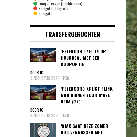
Europa League (Qualification)
Relegation Play-offs
Relegation
TRANSFERGERUCHTEN
‘FEYENOORD ZET IN OP
HUURDEAL MET EEN
KOOPOPTIE’
DOOR JC
9 AUGUSTUS 2026, 11:58
‘FEYENOORD KRIJGT FLINK
BOD BINNEN VOOR AYASE
UEDA (27)’
DOOR JC
9 AUGUSTUS 2026, 11:49
‘AJAX GAAT DEZE ZOMER
NOG VERRASSEN MET