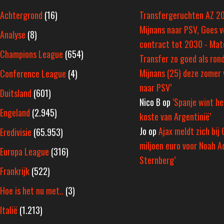
Achtergrond
(16)
Transfergeruchten AZ 2
Mijnans naar PSV, Goes v
Analyse
(8)
contract tot 2030 - Ma
Champions League
(654)
Transfer zo goed als rond
Mijnans (25) deze zomer 
Conference League
(4)
naar PSV’
Duitsland
(601)
Nico B
op
‘Spanje wint h
Engeland
(2.945)
koste van Argentinië’
Jo
op
Ajax meldt zich bij 
Eredivisie
(65.953)
miljoen euro voor Noah A
Europa League
(316)
Sternberg’
Frankrijk
(522)
Hoe is het nu met..
(3)
Italië
(1.213)