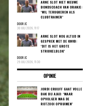
ARNE SLOT NIET NIEUWE
BONDSCOACH VAN ORANJE:
‘WIL TERUGKEREN ALS
CLUBTRAINER’
DOOR JC
30 JULI 2026, 11:17
ARNE SLOT NOG ALTIJD IN
GESPREK MET DE KNVB:
‘DIT IS HET GROTE
STRUIKELBLOK’
DOOR JC
29 JULI 2026, 11:30
OPINIE
JORDI CRUIJFF GAAT VOLLE
BAK BIJ AJAX: ‘MAAR
OPVOLGER MAG DE
ROTZOOI OPRUIMEN’