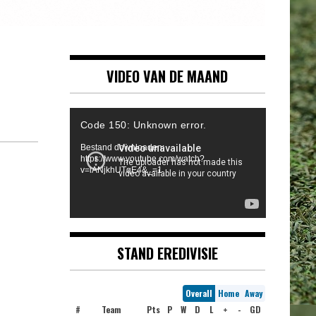
VIDEO VAN DE MAAND
Videospeler
Code 150: Unknown error.
Bestand downloaden:
https://www.youtube.com/watch?
v=iANjkhUTqE4&_=1
STAND EREDIVISIE
Overall
Home
Away
#
Team
Pts
P
W
D
L
+
-
GD