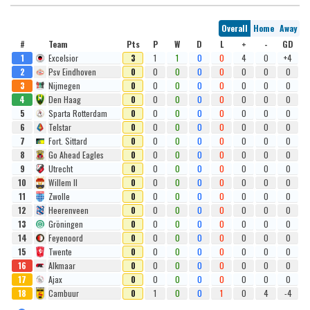
Overall
Home
Away
#
Team
Pts
P
W
D
L
+
-
GD
1
Excelsior
3
1
1
0
0
4
0
+4
2
Psv Eindhoven
0
0
0
0
0
0
0
0
3
Nijmegen
0
0
0
0
0
0
0
0
4
Den Haag
0
0
0
0
0
0
0
0
5
Sparta Rotterdam
0
0
0
0
0
0
0
0
6
Telstar
0
0
0
0
0
0
0
0
7
Fort. Sittard
0
0
0
0
0
0
0
0
8
Go Ahead Eagles
0
0
0
0
0
0
0
0
9
Utrecht
0
0
0
0
0
0
0
0
10
Willem II
0
0
0
0
0
0
0
0
11
Zwolle
0
0
0
0
0
0
0
0
12
Heerenveen
0
0
0
0
0
0
0
0
13
Gröningen
0
0
0
0
0
0
0
0
14
Feyenoord
0
0
0
0
0
0
0
0
15
Twente
0
0
0
0
0
0
0
0
16
Alkmaar
0
0
0
0
0
0
0
0
17
Ajax
0
0
0
0
0
0
0
0
18
Cambuur
0
1
0
0
1
0
4
-4