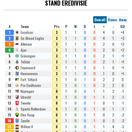
STAND EREDIVISIE
Overall
Home
Away
#
Team
Pts
P
W
D
L
+
-
GD
1
Excelsior
3
1
1
0
0
4
0
+4
2
Go Ahead Eagles
3
1
1
0
0
4
1
+3
3
Alkmaar
3
1
1
0
0
2
0
+2
4
Ajax
3
1
1
0
0
2
0
+2
5
Gröningen
3
1
1
0
0
2
1
+1
6
Telstar
3
1
1
0
0
2
1
+1
7
Feyenoord
3
1
1
0
0
1
0
+1
8
Heerenveen
3
1
1
0
0
1
0
+1
9
Fort. Sittard
1
1
0
1
0
2
2
0
10
Psv Eindhoven
1
1
0
1
0
2
2
0
11
Nijmegen
0
1
0
0
1
1
2
-1
12
Utrecht
0
1
0
0
1
1
2
-1
13
Twente
0
1
0
0
1
0
1
-1
14
Sparta Rotterdam
0
1
0
0
1
0
1
-1
15
Den Haag
0
1
0
0
1
0
2
-2
16
Zwolle
0
1
0
0
1
0
2
-2
17
Willem II
0
1
0
0
1
1
4
-3