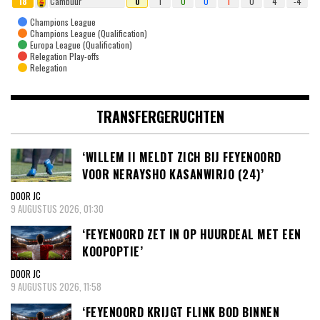
18
Cambuur
0
1
0
0
1
0
4
-4
Champions League
Champions League (Qualification)
Europa League (Qualification)
Relegation Play-offs
Relegation
TRANSFERGERUCHTEN
‘WILLEM II MELDT ZICH BIJ FEYENOORD
VOOR NERAYSHO KASANWIRJO (24)’
DOOR JC
9 AUGUSTUS 2026, 01:30
‘FEYENOORD ZET IN OP HUURDEAL MET EEN
KOOPOPTIE’
DOOR JC
9 AUGUSTUS 2026, 11:58
‘FEYENOORD KRIJGT FLINK BOD BINNEN