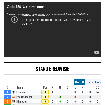
Videospeler
Code 150: Unknown error.
Bestand downloaden: https://www.youtube.com/watch?v=iANjkhUTqE4&_=1
STAND EREDIVISIE
Overall
Home
Away
#
Team
Pts
P
W
D
L
+
-
GD
1
Excelsior
3
1
1
0
0
4
0
+4
2
Psv Eindhoven
0
0
0
0
0
0
0
0
3
Nijmegen
0
0
0
0
0
0
0
0