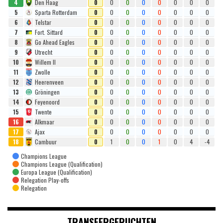
4
Den Haag
0
0
0
0
0
0
0
0
5
Sparta Rotterdam
0
0
0
0
0
0
0
0
6
Telstar
0
0
0
0
0
0
0
0
7
Fort. Sittard
0
0
0
0
0
0
0
0
8
Go Ahead Eagles
0
0
0
0
0
0
0
0
9
Utrecht
0
0
0
0
0
0
0
0
10
Willem II
0
0
0
0
0
0
0
0
11
Zwolle
0
0
0
0
0
0
0
0
12
Heerenveen
0
0
0
0
0
0
0
0
13
Gröningen
0
0
0
0
0
0
0
0
14
Feyenoord
0
0
0
0
0
0
0
0
15
Twente
0
0
0
0
0
0
0
0
16
Alkmaar
0
0
0
0
0
0
0
0
17
Ajax
0
0
0
0
0
0
0
0
18
Cambuur
0
1
0
0
1
0
4
-4
Champions League
Champions League (Qualification)
Europa League (Qualification)
Relegation Play-offs
Relegation
TRANSFERGERUCHTEN