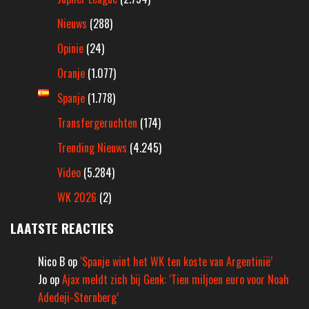
Nieuws
(288)
Opinie
(24)
Oranje
(1.077)
Spanje
(1.778)
Transfergeruchten
(174)
Trending Nieuws
(4.245)
Video
(5.284)
WK 2026
(2)
LAATSTE REACTIES
Nico B
op
‘Spanje wint het WK ten koste van Argentinië’
Jo
op
Ajax meldt zich bij Genk: ‘Tien miljoen euro voor Noah
Adedeji-Sternberg’