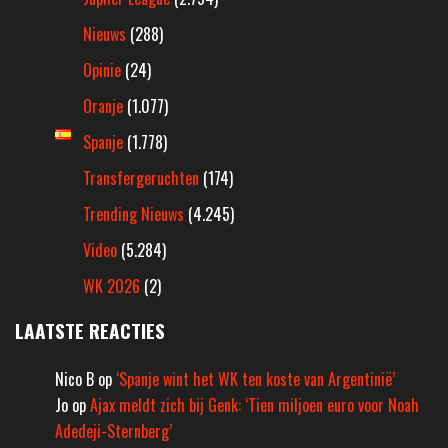
Nieuws
(288)
Opinie
(24)
Oranje
(1.077)
Spanje
(1.778)
Transfergeruchten
(174)
Trending Nieuws
(4.245)
Video
(5.284)
WK 2026
(2)
LAATSTE REACTIES
Nico B
op
‘Spanje wint het WK ten koste van Argentinië’
Jo
op
Ajax meldt zich bij Genk: ‘Tien miljoen euro voor Noah
Adedeji-Sternberg’