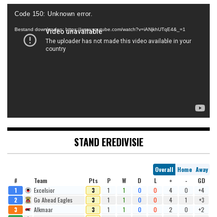
Videospeler
Code 150: Unknown error.
Bestand downloaden: https://www.youtube.com/watch?v=iANjkhUTqE4&_=1
STAND EREDIVISIE
Overall
Home
Away
#
Team
Pts
P
W
D
L
+
-
GD
1
Excelsior
3
1
1
0
0
4
0
+4
2
Go Ahead Eagles
3
1
1
0
0
4
1
+3
3
Alkmaar
3
1
1
0
0
2
0
+2