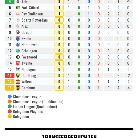
4
Telstar
3
1
1
0
0
2
1
+1
5
Fort. Sittard
1
1
0
1
0
2
2
0
6
Psv Eindhoven
1
1
0
1
0
2
2
0
7
Sparta Rotterdam
0
0
0
0
0
0
0
0
8
Ajax
0
0
0
0
0
0
0
0
9
Utrecht
0
0
0
0
0
0
0
0
10
Zwolle
0
0
0
0
0
0
0
0
11
Heerenveen
0
0
0
0
0
0
0
0
12
Gröningen
0
0
0
0
0
0
0
0
13
Feyenoord
0
0
0
0
0
0
0
0
14
Twente
0
0
0
0
0
0
0
0
15
Nijmegen
0
1
0
0
1
1
2
-1
16
Den Haag
0
1
0
0
1
0
2
-2
17
Willem II
0
1
0
0
1
1
4
-3
18
Cambuur
0
1
0
0
1
0
4
-4
Champions League
Champions League (Qualification)
Europa League (Qualification)
Relegation Play-offs
Relegation
TRANSFERGERUCHTEN