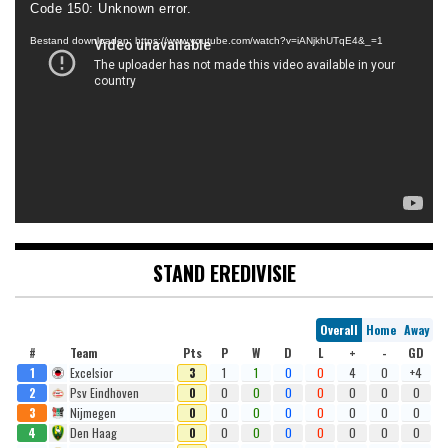
Code 150: Unknown error.
Bestand downloaden: https://www.youtube.com/watch?v=iANjkhUTqE4&_=1
STAND EREDIVISIE
Overall
Home
Away
#
Team
Pts
P
W
D
L
+
-
GD
1
Excelsior
3
1
1
0
0
4
0
+4
2
Psv Eindhoven
0
0
0
0
0
0
0
0
3
Nijmegen
0
0
0
0
0
0
0
0
4
Den Haag
0
0
0
0
0
0
0
0