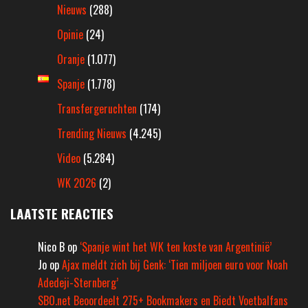
Nieuws
(288)
Opinie
(24)
Oranje
(1.077)
Spanje
(1.778)
Transfergeruchten
(174)
Trending Nieuws
(4.245)
Video
(5.284)
WK 2026
(2)
LAATSTE REACTIES
Nico B
op
‘Spanje wint het WK ten koste van Argentinië’
Jo
op
Ajax meldt zich bij Genk: ‘Tien miljoen euro voor Noah
Adedeji-Sternberg’
SBO.net Beoordeelt 275+ Bookmakers en Biedt Voetbalfans