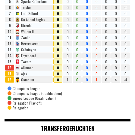
5
Sparta Rotterdam
0
0
0
0
0
0
0
0
6
Telstar
0
0
0
0
0
0
0
0
7
Fort. Sittard
0
0
0
0
0
0
0
0
8
Go Ahead Eagles
0
0
0
0
0
0
0
0
9
Utrecht
0
0
0
0
0
0
0
0
10
Willem II
0
0
0
0
0
0
0
0
11
Zwolle
0
0
0
0
0
0
0
0
12
Heerenveen
0
0
0
0
0
0
0
0
13
Gröningen
0
0
0
0
0
0
0
0
14
Feyenoord
0
0
0
0
0
0
0
0
15
Twente
0
0
0
0
0
0
0
0
16
Alkmaar
0
0
0
0
0
0
0
0
17
Ajax
0
0
0
0
0
0
0
0
18
Cambuur
0
1
0
0
1
0
4
-4
Champions League
Champions League (Qualification)
Europa League (Qualification)
Relegation Play-offs
Relegation
TRANSFERGERUCHTEN