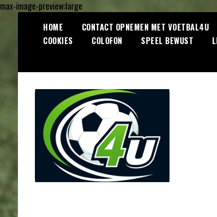
max-image-preview:large
Ga
HOME
CONTACT OPNEMEN MET VOETBAL4U
naar
COOKIES
COLOFON
SPEEL BEWUST
L
de
inhoud
Lees dagelijks het laatste
Voetbal4U.com
voetbalnieuws, transferupdates,
analyses en achtergronden over