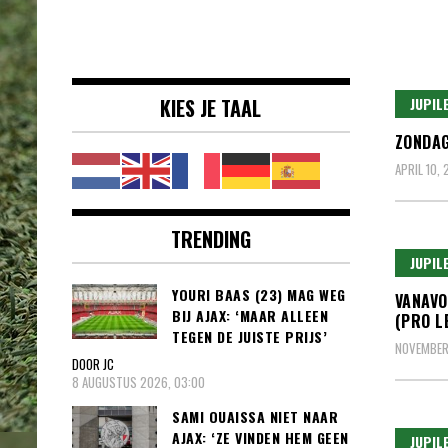
Voetbalnieuws |
clubs, spelers en competities uit
Transfers,
binnen- en buitenland.
Eredivisie &
KIES JE TAAL
JUPIL
Internationaal
ZONDAG
voetbal |
APRIL 10, 
TRENDING
JUPIL
YOURI BAAS (23) MAG WEG
VANAVO
BIJ AJAX: ‘MAAR ALLEEN
(PRO L
TEGEN DE JUISTE PRIJS’
NOVEMBER 
DOOR JC
8 AUGUSTUS 2026, 03:00
SAMI OUAISSA NIET NAAR
AJAX: ‘ZE VINDEN HEM GEEN
JUPIL