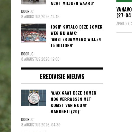
ACHT MILJOEN WAARD’
VANAVO
DOOR JC
(27-04
8 AUGUSTUS 2026, 12:45
APRIL 27,
JOSIP SUTALO DEZE ZOMER
WEG BIJ AJAX:
‘AMSTERDAMMERS WILLEN
15 MILJOEN’
DOOR JC
8 AUGUSTUS 2026, 12:00
EREDIVISIE NIEUWS
‘AJAX GAAT DEZE ZOMER
NOG VERRASSEN MET
KOMST VAN ROONY
BARDGHJI (20)’
DOOR JC
8 AUGUSTUS 2026, 04:30