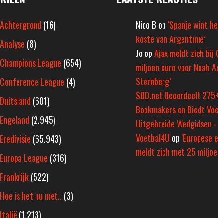
Achtergrond
(16)
Nico B
op
‘Spanje wint h
koste van Argentinië’
Analyse
(8)
Jo
op
Ajax meldt zich bij 
Champions League
(654)
miljoen euro voor Noah A
Sternberg’
Conference League
(4)
SBO.net Beoordeelt 275
Duitsland
(601)
Bookmakers en Biedt Voe
Engeland
(2.945)
Uitgebreide Wedgidsen -
Voetbal4U
op
‘Europese e
Eredivisie
(65.943)
meldt zich met 25 miljoen
Europa League
(316)
Frankrijk
(522)
Hoe is het nu met..
(3)
Italië
(1.213)