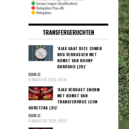
Europa League (Qualification)
Relegation Play-offs
Relegation
TRANSFERGERUCHTEN
‘AJAX GAAT DEZE ZOMER
NOG VERRASSEN MET
KOMST VAN ROONY
BARDGHJI (20)’
DOOR JC
8 AUGUSTUS 2026, 04:30
‘AJAX VERRAST ENORM
MET KOMST VAN
TRANSFERVRIJE LEON
GORETZKA (31)’
DOOR JC
8 AUGUSTUS 2026, 09:59