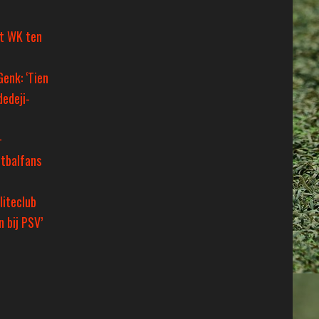
et WK ten
Genk: ‘Tien
dedeji-
+
tbalfans
liteclub
 bij PSV’