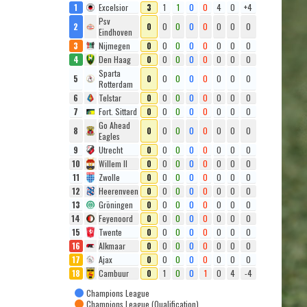
1
Excelsior
3
1
1
0
0
4
0
+4
Psv
2
0
0
0
0
0
0
0
0
Eindhoven
3
Nijmegen
0
0
0
0
0
0
0
0
4
Den Haag
0
0
0
0
0
0
0
0
Sparta
5
0
0
0
0
0
0
0
0
Rotterdam
6
Telstar
0
0
0
0
0
0
0
0
7
Fort. Sittard
0
0
0
0
0
0
0
0
Go Ahead
8
0
0
0
0
0
0
0
0
Eagles
9
Utrecht
0
0
0
0
0
0
0
0
10
Willem II
0
0
0
0
0
0
0
0
11
Zwolle
0
0
0
0
0
0
0
0
12
Heerenveen
0
0
0
0
0
0
0
0
13
Gröningen
0
0
0
0
0
0
0
0
14
Feyenoord
0
0
0
0
0
0
0
0
15
Twente
0
0
0
0
0
0
0
0
16
Alkmaar
0
0
0
0
0
0
0
0
17
Ajax
0
0
0
0
0
0
0
0
18
Cambuur
0
1
0
0
1
0
4
-4
Champions League
Champions League (Qualification)