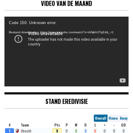
VIDEO VAN DE MAAND
Videospeler
Code 150: Unknown error.
Bestand downloaden: https://www.youtube.com/watch?v=iANjkhUTqE4&_=1
STAND EREDIVISIE
Overall
Home
Away
#
Team
Pts
P
W
D
L
+
-
GD
1
Utrecht
0
0
0
0
0
0
0
0