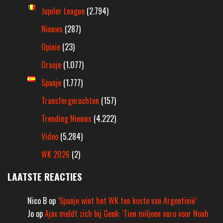
Jupiler League
(2.794)
Nieuws
(287)
Opinie
(23)
Oranje
(1.077)
Spanje
(1.777)
Transfergeruchten
(157)
Trending Nieuws
(4.222)
Video
(5.284)
WK 2026
(2)
LAATSTE REACTIES
Nico B
op
‘Spanje wint het WK ten koste van Argentinië’
Jo
op
Ajax meldt zich bij Genk: ‘Tien miljoen euro voor Noah