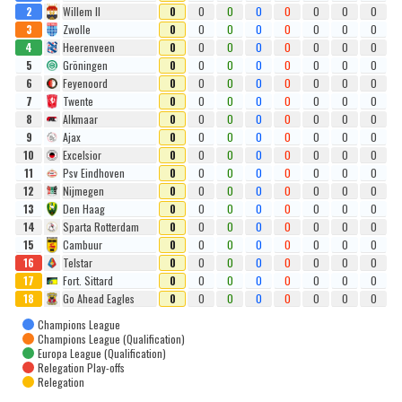
2
Willem II
0
0
0
0
0
0
0
0
3
Zwolle
0
0
0
0
0
0
0
0
4
Heerenveen
0
0
0
0
0
0
0
0
5
Gröningen
0
0
0
0
0
0
0
0
6
Feyenoord
0
0
0
0
0
0
0
0
7
Twente
0
0
0
0
0
0
0
0
8
Alkmaar
0
0
0
0
0
0
0
0
9
Ajax
0
0
0
0
0
0
0
0
10
Excelsior
0
0
0
0
0
0
0
0
11
Psv Eindhoven
0
0
0
0
0
0
0
0
12
Nijmegen
0
0
0
0
0
0
0
0
13
Den Haag
0
0
0
0
0
0
0
0
14
Sparta Rotterdam
0
0
0
0
0
0
0
0
15
Cambuur
0
0
0
0
0
0
0
0
16
Telstar
0
0
0
0
0
0
0
0
17
Fort. Sittard
0
0
0
0
0
0
0
0
18
Go Ahead Eagles
0
0
0
0
0
0
0
0
Champions League
Champions League (Qualification)
Europa League (Qualification)
Relegation Play-offs
Relegation