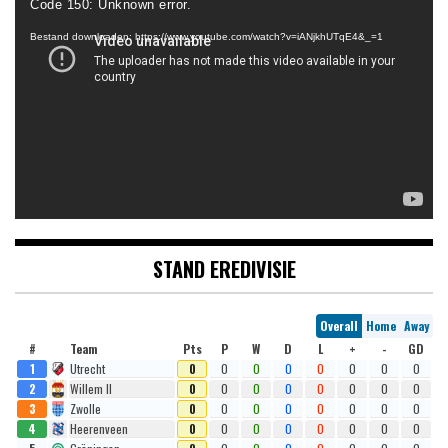
Code 150: Unknown error.
Bestand downloaden: https://www.youtube.com/watch?v=iANjkhUTqE4&_=1
STAND EREDIVISIE
Overall
Home
Away
#
Team
Pts
P
W
D
L
+
-
GD
1
Utrecht
0
0
0
0
0
0
0
0
2
Willem II
0
0
0
0
0
0
0
0
3
Zwolle
0
0
0
0
0
0
0
0
4
Heerenveen
0
0
0
0
0
0
0
0