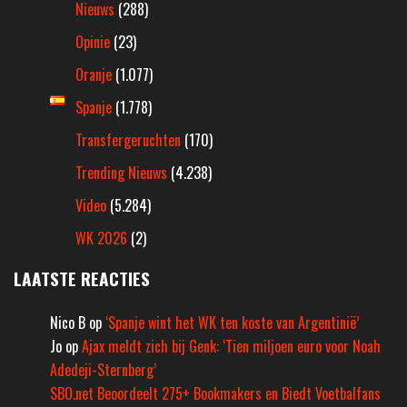
Nieuws
(288)
Opinie
(23)
Oranje
(1.077)
Spanje
(1.778)
Transfergeruchten
(170)
Trending Nieuws
(4.238)
Video
(5.284)
WK 2026
(2)
LAATSTE REACTIES
Nico B
op
‘Spanje wint het WK ten koste van Argentinië’
Jo
op
Ajax meldt zich bij Genk: ‘Tien miljoen euro voor Noah
Adedeji-Sternberg’
SBO.net Beoordeelt 275+ Bookmakers en Biedt Voetbalfans