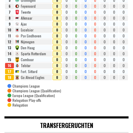
5
Gröningen
0
0
0
0
0
0
0
0
6
Feyenoord
0
0
0
0
0
0
0
0
7
Twente
0
0
0
0
0
0
0
0
8
Alkmaar
0
0
0
0
0
0
0
0
9
Ajax
0
0
0
0
0
0
0
0
10
Excelsior
0
0
0
0
0
0
0
0
11
Psv Eindhoven
0
0
0
0
0
0
0
0
12
Nijmegen
0
0
0
0
0
0
0
0
13
Den Haag
0
0
0
0
0
0
0
0
14
Sparta Rotterdam
0
0
0
0
0
0
0
0
15
Cambuur
0
0
0
0
0
0
0
0
16
Telstar
0
0
0
0
0
0
0
0
17
Fort. Sittard
0
0
0
0
0
0
0
0
18
Go Ahead Eagles
0
0
0
0
0
0
0
0
Champions League
Champions League (Qualification)
Europa League (Qualification)
Relegation Play-offs
Relegation
TRANSFERGERUCHTEN