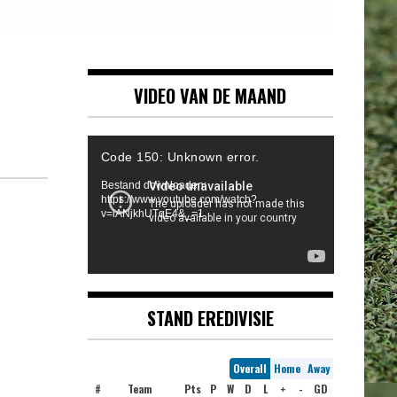
VIDEO VAN DE MAAND
Videospeler
Code 150: Unknown error.
Bestand downloaden:
https://www.youtube.com/watch?
v=iANjkhUTqE4&_=1
STAND EREDIVISIE
Overall
Home
Away
#
Team
Pts
P
W
D
L
+
-
GD