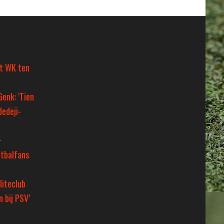
et WK ten
Genk: ‘Tien
dedeji-
+
tbalfans
liteclub
 bij PSV’