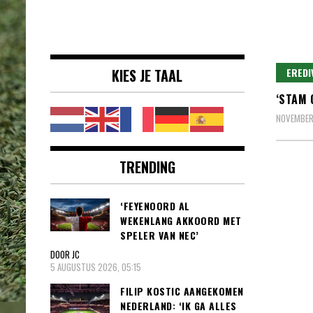
Voetbalnieuws |
clubs, spelers en competities uit
Transfers,
binnen- en buitenland.
Eredivisie &
KIES JE TAAL
EREDI
Internationaal
‘STAM 
voetbal |
NOVEMBER 
TRENDING
‘FEYENOORD AL
WEKENLANG AKKOORD MET
SPELER VAN NEC’
DOOR JC
5 AUGUSTUS 2026, 05:15
FILIP KOSTIC AANGEKOMEN
NEDERLAND: ‘IK GA ALLES