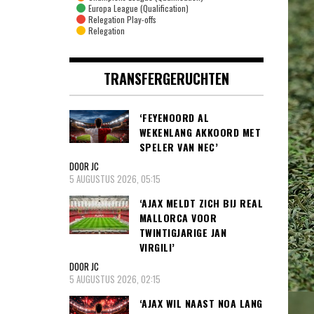
Europa League (Qualification)
Relegation Play-offs
Relegation
TRANSFERGERUCHTEN
‘FEYENOORD AL
WEKENLANG AKKOORD MET
SPELER VAN NEC’
DOOR JC
5 AUGUSTUS 2026, 05:15
‘AJAX MELDT ZICH BIJ REAL
MALLORCA VOOR
TWINTIGJARIGE JAN
VIRGILI’
DOOR JC
5 AUGUSTUS 2026, 02:15
‘AJAX WIL NAAST NOA LANG