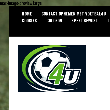
max-image-preview:large
Ga
HOME
CONTACT OPNEMEN MET VOETBAL4U
naar
COOKIES
COLOFON
SPEEL BEWUST
L
de
inhoud
Lees dagelijks het laatste
Voetbal4U.com
voetbalnieuws, transferupdates,
analyses en achtergronden over