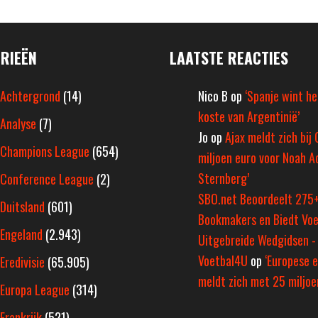
RIEËN
LAATSTE REACTIES
Achtergrond
(14)
Nico B
op
‘Spanje wint h
koste van Argentinië’
Analyse
(7)
Jo
op
Ajax meldt zich bij 
Champions League
(654)
miljoen euro voor Noah A
Sternberg’
Conference League
(2)
SBO.net Beoordeelt 275
Duitsland
(601)
Bookmakers en Biedt Voe
Engeland
(2.943)
Uitgebreide Wedgidsen -
Voetbal4U
op
‘Europese e
Eredivisie
(65.905)
meldt zich met 25 miljoen
Europa League
(314)
Frankrijk
(521)