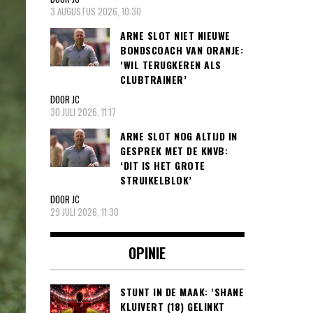
3 AUGUSTUS 2026, 10:30
ARNE SLOT NIET NIEUWE
BONDSCOACH VAN ORANJE:
‘WIL TERUGKEREN ALS
CLUBTRAINER’
DOOR JC
30 JULI 2026, 11:17
ARNE SLOT NOG ALTIJD IN
GESPREK MET DE KNVB:
‘DIT IS HET GROTE
STRUIKELBLOK’
DOOR JC
29 JULI 2026, 11:30
OPINIE
STUNT IN DE MAAK: ‘SHANE
KLUIVERT (18) GELINKT