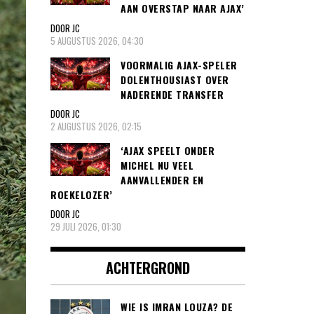
AAN OVERSTAP NAAR AJAX’
DOOR JC
5 AUGUSTUS 2026, 04:30
VOORMALIG AJAX-SPELER
DOLENTHOUSIAST OVER
NADERENDE TRANSFER
DOOR JC
2 AUGUSTUS 2026, 02:15
‘AJAX SPEELT ONDER
MICHEL NU VEEL
AANVALLENDER EN
ROEKELOZER’
DOOR JC
29 JULI 2026, 01:30
ACHTERGROND
WIE IS IMRAN LOUZA? DE