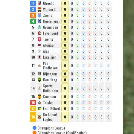
1
Utrecht
0
0
0
0
0
0
0
0
2
Willem II
0
0
0
0
0
0
0
0
3
Zwolle
0
0
0
0
0
0
0
0
4
Heerenveen
0
0
0
0
0
0
0
0
5
Gröningen
0
0
0
0
0
0
0
0
6
Feyenoord
0
0
0
0
0
0
0
0
7
Twente
0
0
0
0
0
0
0
0
8
Alkmaar
0
0
0
0
0
0
0
0
9
Ajax
0
0
0
0
0
0
0
0
10
Excelsior
0
0
0
0
0
0
0
0
Psv
11
0
0
0
0
0
0
0
0
Eindhoven
12
Nijmegen
0
0
0
0
0
0
0
0
13
Den Haag
0
0
0
0
0
0
0
0
Sparta
14
0
0
0
0
0
0
0
0
Rotterdam
15
Cambuur
0
0
0
0
0
0
0
0
16
Telstar
0
0
0
0
0
0
0
0
17
Fort. Sittard
0
0
0
0
0
0
0
0
Go Ahead
18
0
0
0
0
0
0
0
0
Eagles
Champions League
Champions League (Qualification)