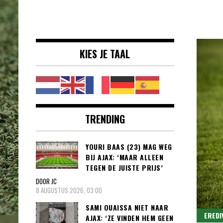
Voetbalnieuws |
clubs, spelers en competities uit
Transfers,
binnen- en buitenland.
Eredivisie &
KIES JE TAAL
Internationaal
voetbal |
TRENDING
YOURI BAAS (23) MAG WEG
BIJ AJAX: ‘MAAR ALLEEN
TEGEN DE JUISTE PRIJS’
DOOR JC
8 AUGUSTUS 2026, 03:00
SAMI OUAISSA NIET NAAR
EREDI
AJAX: ‘ZE VINDEN HEM GEEN