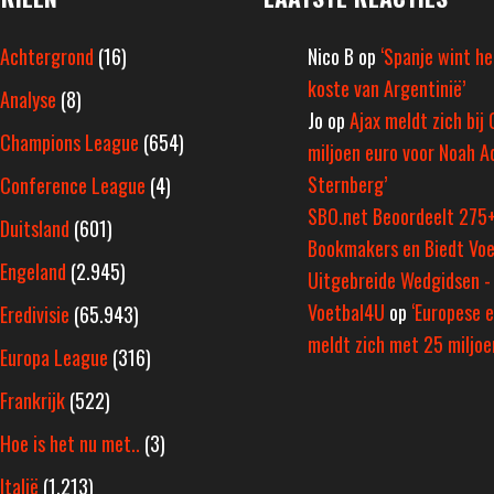
Achtergrond
(16)
Nico B
op
‘Spanje wint h
koste van Argentinië’
Analyse
(8)
Jo
op
Ajax meldt zich bij 
Champions League
(654)
miljoen euro voor Noah A
Sternberg’
Conference League
(4)
SBO.net Beoordeelt 275
Duitsland
(601)
Bookmakers en Biedt Voe
Engeland
(2.945)
Uitgebreide Wedgidsen -
Voetbal4U
op
‘Europese e
Eredivisie
(65.943)
meldt zich met 25 miljoen
Europa League
(316)
Frankrijk
(522)
Hoe is het nu met..
(3)
Italië
(1.213)