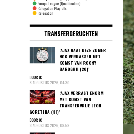
Europa League (Qualification)
Relegation Play-offs
Relegation
TRANSFERGERUCHTEN
‘AJAX GAAT DEZE ZOMER
NOG VERRASSEN MET
KOMST VAN ROONY
BARDGHJI (20)’
DOOR JC
8 AUGUSTUS 2026, 04:30
‘AJAX VERRAST ENORM
MET KOMST VAN
TRANSFERVRIJE LEON
GORETZKA (31)’
DOOR JC
8 AUGUSTUS 2026, 09:59