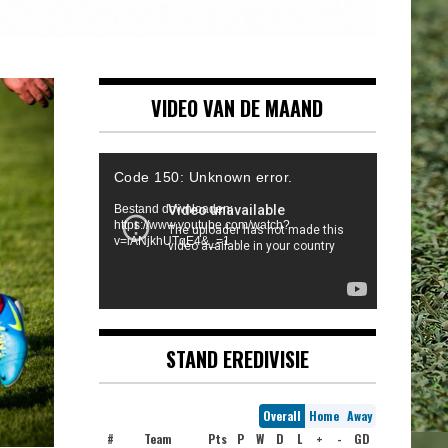
VIDEO VAN DE MAAND
Videospeler
Code 150: Unknown error.
Bestand downloaden:
https://www.youtube.com/watch?
v=iANjkhUTqE4&_=1
STAND EREDIVISIE
Overall
Home
Away
#
Team
Pts
P
W
D
L
+
-
GD