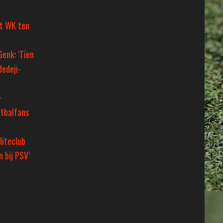
et WK ten
Genk: ‘Tien
dedeji-
+
tbalfans
liteclub
 bij PSV’