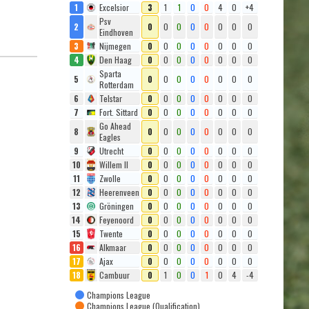
1
Excelsior
3
1
1
0
0
4
0
+4
Psv
2
0
0
0
0
0
0
0
0
Eindhoven
3
Nijmegen
0
0
0
0
0
0
0
0
4
Den Haag
0
0
0
0
0
0
0
0
Sparta
5
0
0
0
0
0
0
0
0
Rotterdam
6
Telstar
0
0
0
0
0
0
0
0
7
Fort. Sittard
0
0
0
0
0
0
0
0
Go Ahead
8
0
0
0
0
0
0
0
0
Eagles
9
Utrecht
0
0
0
0
0
0
0
0
10
Willem II
0
0
0
0
0
0
0
0
11
Zwolle
0
0
0
0
0
0
0
0
12
Heerenveen
0
0
0
0
0
0
0
0
13
Gröningen
0
0
0
0
0
0
0
0
14
Feyenoord
0
0
0
0
0
0
0
0
15
Twente
0
0
0
0
0
0
0
0
16
Alkmaar
0
0
0
0
0
0
0
0
17
Ajax
0
0
0
0
0
0
0
0
18
Cambuur
0
1
0
0
1
0
4
-4
Champions League
Champions League (Qualification)