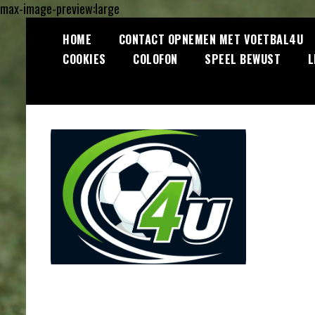
max-image-preview:large
Ga
HOME
CONTACT OPNEMEN MET VOETBAL4U
naar
COOKIES
COLOFON
SPEEL BEWUST
L
de
inhoud
Lees dagelijks het laatste
Voetbal4U.com
voetbalnieuws, transferupdates,
analyses en achtergronden over