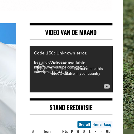
VIDEO VAN DE MAAND
Videospeler
Code 150: Unknown error.
Bestand downloaden:
https://www.youtube.com/watch?
v=iANjkhUTqE4&_=1
STAND EREDIVISIE
Overall
Home
Away
#
Team
Pts
P
W
D
L
+
-
GD