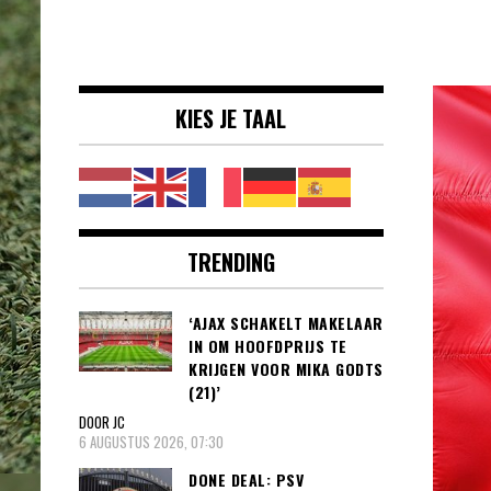
Voetbalnieuws |
clubs, spelers en competities uit
Transfers,
binnen- en buitenland.
Eredivisie &
KIES JE TAAL
Internationaal
voetbal |
TRENDING
‘AJAX SCHAKELT MAKELAAR
IN OM HOOFDPRIJS TE
KRIJGEN VOOR MIKA GODTS
(21)’
DOOR JC
6 AUGUSTUS 2026, 07:30
DONE DEAL: PSV