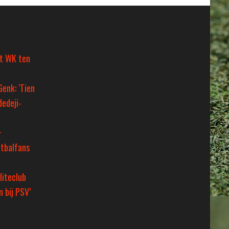
et WK ten
Genk: ‘Tien
dedeji-
+
tbalfans
liteclub
 bij PSV’