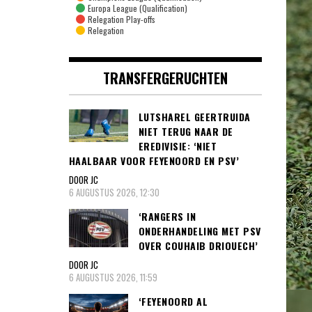
Europa League (Qualification)
Relegation Play-offs
Relegation
TRANSFERGERUCHTEN
LUTSHAREL GEERTRUIDA
NIET TERUG NAAR DE
EREDIVISIE: ‘NIET
HAALBAAR VOOR FEYENOORD EN PSV’
DOOR JC
6 AUGUSTUS 2026, 12:30
‘RANGERS IN
ONDERHANDELING MET PSV
OVER COUHAIB DRIOUECH’
DOOR JC
6 AUGUSTUS 2026, 11:59
‘FEYENOORD AL