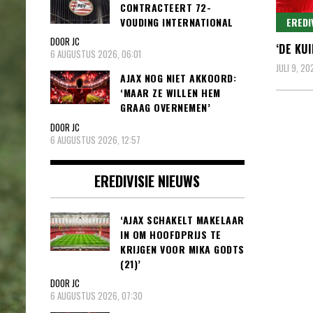
CONTRACTEERT 72-
EREDI
VOUDING INTERNATIONAL
DOOR JC
‘DE KU
6 AUGUSTUS 2026, 06:01
JULI 9, 20
AJAX NOG NIET AKKOORD:
‘MAAR ZE WILLEN HEM
GRAAG OVERNEMEN’
DOOR JC
6 AUGUSTUS 2026, 12:57
EREDIVISIE NIEUWS
‘AJAX SCHAKELT MAKELAAR
IN OM HOOFDPRIJS TE
KRIJGEN VOOR MIKA GODTS
(21)’
DOOR JC
6 AUGUSTUS 2026, 07:30