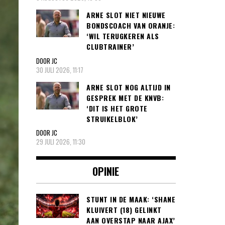
ARNE SLOT NIET NIEUWE
BONDSCOACH VAN ORANJE:
‘WIL TERUGKEREN ALS
CLUBTRAINER’
DOOR JC
30 JULI 2026, 11:17
ARNE SLOT NOG ALTIJD IN
GESPREK MET DE KNVB:
‘DIT IS HET GROTE
STRUIKELBLOK’
DOOR JC
29 JULI 2026, 11:30
OPINIE
STUNT IN DE MAAK: ‘SHANE
KLUIVERT (18) GELINKT
AAN OVERSTAP NAAR AJAX’