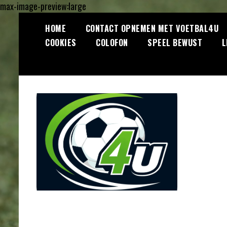
max-image-preview:large
Ga
HOME
CONTACT OPNEMEN MET VOETBAL4U
naar
COOKIES
COLOFON
SPEEL BEWUST
L
de
inhoud
Lees dagelijks het laatste
Voetbal4U.com
voetbalnieuws, transferupdates,
analyses en achtergronden over