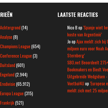
RIEËN
LAATSTE REACTIES
Achtergrond
(14)
Nico B
op
‘Spanje wint h
koste van Argentinië’
Analyse
(8)
Jo
op
Ajax meldt zich bij 
Champions League
(654)
miljoen euro voor Noah A
Sternberg’
Conference League
(3)
SBO.net Beoordeelt 275
Duitsland
(601)
Bookmakers en Biedt Voe
Engeland
(2.944)
Uitgebreide Wedgidsen -
Voetbal4U
op
‘Europese e
Eredivisie
(65.912)
meldt zich met 25 miljoen
Europa League
(315)
Frankrijk
(521)