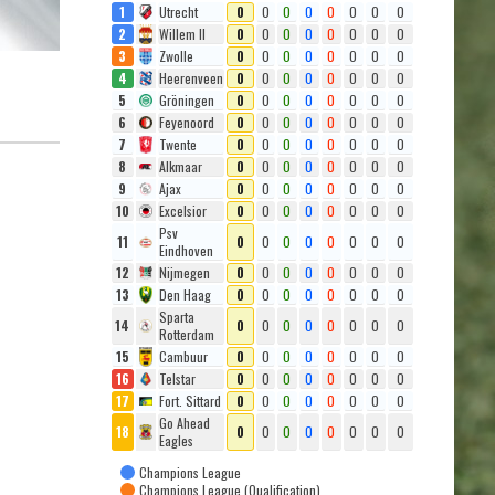
1
Utrecht
0
0
0
0
0
0
0
0
2
Willem II
0
0
0
0
0
0
0
0
3
Zwolle
0
0
0
0
0
0
0
0
4
Heerenveen
0
0
0
0
0
0
0
0
5
Gröningen
0
0
0
0
0
0
0
0
6
Feyenoord
0
0
0
0
0
0
0
0
7
Twente
0
0
0
0
0
0
0
0
8
Alkmaar
0
0
0
0
0
0
0
0
9
Ajax
0
0
0
0
0
0
0
0
10
Excelsior
0
0
0
0
0
0
0
0
Psv
11
0
0
0
0
0
0
0
0
Eindhoven
12
Nijmegen
0
0
0
0
0
0
0
0
13
Den Haag
0
0
0
0
0
0
0
0
Sparta
14
0
0
0
0
0
0
0
0
Rotterdam
15
Cambuur
0
0
0
0
0
0
0
0
16
Telstar
0
0
0
0
0
0
0
0
17
Fort. Sittard
0
0
0
0
0
0
0
0
Go Ahead
18
0
0
0
0
0
0
0
0
Eagles
Champions League
Champions League (Qualification)