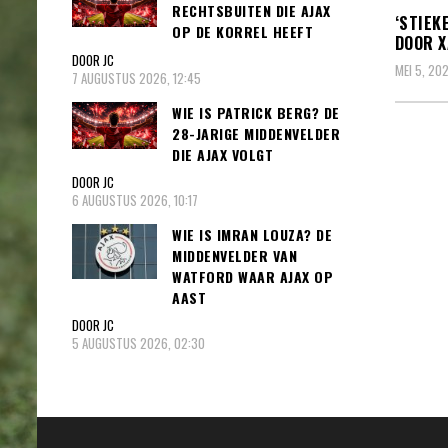
RECHTSBUITEN DIE AJAX
‘STIEK
OP DE KORREL HEEFT
DOOR X
DOOR JC
MEI 5, 20
7 AUGUSTUS 2026, 12:45
WIE IS PATRICK BERG? DE
28-JARIGE MIDDENVELDER
DIE AJAX VOLGT
Beric
DOOR JC
pagin
6 AUGUSTUS 2026, 10:17
WIE IS IMRAN LOUZA? DE
MIDDENVELDER VAN
WATFORD WAAR AJAX OP
AAST
DOOR JC
5 AUGUSTUS 2026, 02:30