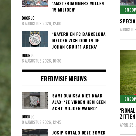
‘AMSTERDAMMERS WILLEN
EREDI
15 MILJOEN’
DOOR JC
SPECIA
8 AUGUSTUS 2026, 12:00
AUGUSTUS
‘BAYERN EN FC BARCELONA
MELDEN ZICH OOK IN DE
JOHAN CRUIJFF ARENA’
DOOR JC
8 AUGUSTUS 2026, 10:30
EREDIVISIE NIEUWS
SAMI OUAISSA NIET NAAR
EREDI
AJAX: ‘ZE VINDEN HEM GEEN
ACHT MILJOEN WAARD’
‘RONAL
ZITTEN
DOOR JC
8 AUGUSTUS 2026, 12:45
APRIL 25,
JOSIP SUTALO DEZE ZOMER