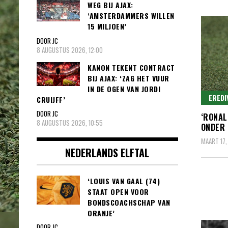
WEG BIJ AJAX:
‘AMSTERDAMMERS WILLEN
15 MILJOEN’
DOOR JC
8 AUGUSTUS 2026, 12:00
KANON TEKENT CONTRACT
BIJ AJAX: ‘ZAG HET VUUR
IN DE OGEN VAN JORDI
EREDI
CRUIJFF’
DOOR JC
‘RONAL
8 AUGUSTUS 2026, 10:55
ONDER 
MAART 17,
NEDERLANDS ELFTAL
‘LOUIS VAN GAAL (74)
STAAT OPEN VOOR
BONDSCOACHSCHAP VAN
ORANJE’
DOOR JC