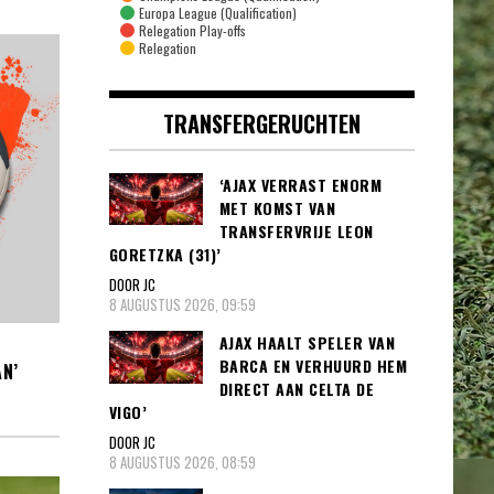
Europa League (Qualification)
Relegation Play-offs
Relegation
TRANSFERGERUCHTEN
‘AJAX VERRAST ENORM
MET KOMST VAN
TRANSFERVRIJE LEON
GORETZKA (31)’
DOOR JC
8 AUGUSTUS 2026, 09:59
AJAX HAALT SPELER VAN
BARCA EN VERHUURD HEM
N’
DIRECT AAN CELTA DE
VIGO’
DOOR JC
8 AUGUSTUS 2026, 08:59