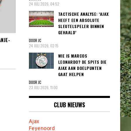
24 JULI 2026, 04:52
TACTISCHE ANALYSE: ‘AJAX
HEEFT EEN ABSOLUTE
SLEUTELSPELER BINNEN
GEHAALD’
NJE-
DOOR JC
24 JULI 2026, 02:15
WIE IS MARCOS
LEONARDO? DE SPITS DIE
AJAX AAN DOELPUNTEN
GAAT HELPEN
DOOR JC
23 JULI 2026, 11:00
CLUB NIEUWS
Ajax
Feyenoord