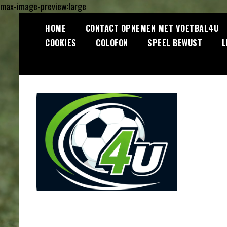
max-image-preview:large
Ga
HOME
CONTACT OPNEMEN MET VOETBAL4U
naar
COOKIES
COLOFON
SPEEL BEWUST
L
de
inhoud
Lees dagelijks het laatste
Voetbal4U.com
voetbalnieuws, transferupdates,
analyses en achtergronden over