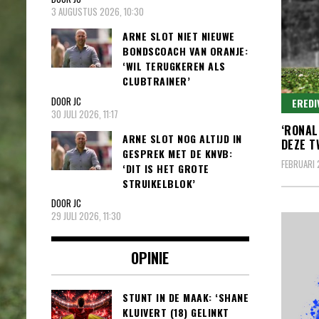
3 AUGUSTUS 2026, 10:30
ARNE SLOT NIET NIEUWE
BONDSCOACH VAN ORANJE:
‘WIL TERUGKEREN ALS
CLUBTRAINER’
DOOR JC
EREDI
30 JULI 2026, 11:17
‘RONAL
ARNE SLOT NOG ALTIJD IN
DEZE T
GESPREK MET DE KNVB:
FEBRUARI 
‘DIT IS HET GROTE
STRUIKELBLOK’
DOOR JC
29 JULI 2026, 11:30
OPINIE
STUNT IN DE MAAK: ‘SHANE
KLUIVERT (18) GELINKT