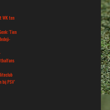
et WK ten
Genk: ‘Tien
dedeji-
+
tbalfans
liteclub
 bij PSV’