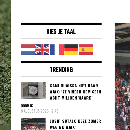
Voetbalnieuws |
clubs, spelers en competities uit
Transfers,
binnen- en buitenland.
Eredivisie &
KIES JE TAAL
Internationaal
voetbal |
TRENDING
SAMI OUAISSA NIET NAAR
AJAX: ‘ZE VINDEN HEM GEEN
ACHT MILJOEN WAARD’
DOOR JC
8 AUGUSTUS 2026, 12:45
JOSIP SUTALO DEZE ZOMER
WEG BIJ AJAX: