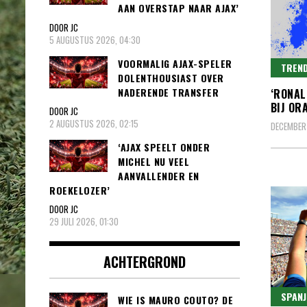
AAN OVERSTAP NAAR AJAX’
DOOR JC
5 AUGUSTUS 2026, 04:30
VOORMALIG AJAX-SPELER
TREND
DOLENTHOUSIAST OVER
NADERENDE TRANSFER
‘RONAL
BIJ OR
DOOR JC
2 AUGUSTUS 2026, 02:15
DECEMBER 
‘AJAX SPEELT ONDER
MICHEL NU VEEL
AANVALLENDER EN
ROEKELOZER’
DOOR JC
29 JULI 2026, 01:30
ACHTERGROND
SPANJ
WIE IS MAURO COUTO? DE