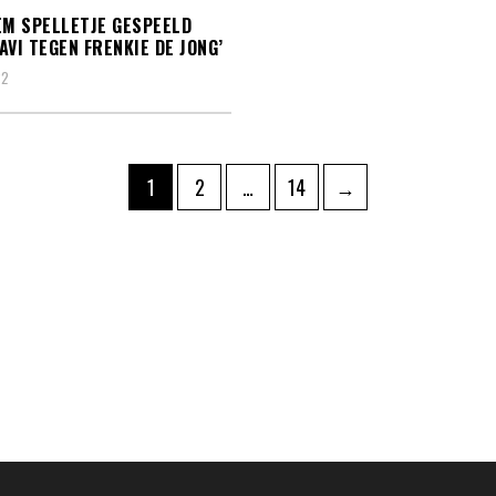
EM SPELLETJE GESPEELD
AVI TEGEN FRENKIE DE JONG’
22
hten
Pagina
Pagina
Pagina
1
2
…
14
→
ering