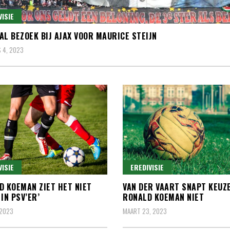
VISIE
AL BEZOEK BIJ AJAX VOOR MAURICE STEIJN
 4, 2023
VISIE
EREDIVISIE
D KOEMAN ZIET HET NIET
VAN DER VAART SNAPT KEUZ
 IN PSV’ER’
RONALD KOEMAN NIET
 2023
MAART 23, 2023