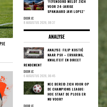
‘FEYENOORD MELDT ZICH
VOOR 24-JARIGE
SPANJAARD JAVI LOPEZ’
DOOR JC
8 AUGUSTUS 2026, 08:37
ANALYSE
PJE
ANALYSE: FILIP KOSTIĆ
NAAR PSV – ERVARING,
KWALITEIT EN DIRECT
RENDEMENT
DOOR JC
6 AUGUSTUS 2026, 06:45
NEC BEREID ZICH VOOR OP
DE CHAMPIONS LEAGUE:
HOE STAAT DE PLOEG ER
NU VOOR?
DOOR JC