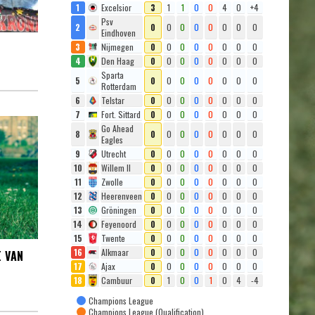
1
Excelsior
3
1
1
0
0
4
0
+4
Psv
2
0
0
0
0
0
0
0
0
Eindhoven
3
Nijmegen
0
0
0
0
0
0
0
0
4
Den Haag
0
0
0
0
0
0
0
0
Sparta
5
0
0
0
0
0
0
0
0
Rotterdam
6
Telstar
0
0
0
0
0
0
0
0
7
Fort. Sittard
0
0
0
0
0
0
0
0
Go Ahead
8
0
0
0
0
0
0
0
0
Eagles
9
Utrecht
0
0
0
0
0
0
0
0
10
Willem II
0
0
0
0
0
0
0
0
11
Zwolle
0
0
0
0
0
0
0
0
12
Heerenveen
0
0
0
0
0
0
0
0
13
Gröningen
0
0
0
0
0
0
0
0
14
Feyenoord
0
0
0
0
0
0
0
0
15
Twente
0
0
0
0
0
0
0
0
16
Alkmaar
0
0
0
0
0
0
0
0
E VAN
17
Ajax
0
0
0
0
0
0
0
0
18
Cambuur
0
1
0
0
1
0
4
-4
Champions League
Champions League (Qualification)