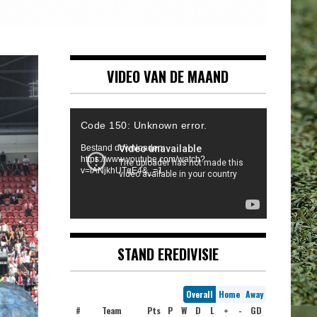
VIDEO VAN DE MAAND
Videospeler
Code 150: Unknown error.
Bestand downloaden:
https://www.youtube.com/watch?
v=iANjkhUTqE4&_=1
STAND EREDIVISIE
Overall
Home
Away
#
Team
Pts
P
W
D
L
+
-
GD