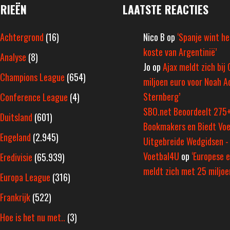
RIEËN
LAATSTE REACTIES
Achtergrond
(16)
Nico B
op
‘Spanje wint h
koste van Argentinië’
Analyse
(8)
Jo
op
Ajax meldt zich bij 
Champions League
(654)
miljoen euro voor Noah A
Sternberg’
Conference League
(4)
SBO.net Beoordeelt 275
Duitsland
(601)
Bookmakers en Biedt Voe
Engeland
(2.945)
Uitgebreide Wedgidsen -
Voetbal4U
op
‘Europese e
Eredivisie
(65.939)
meldt zich met 25 miljoen
Europa League
(316)
Frankrijk
(522)
Hoe is het nu met..
(3)