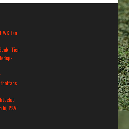
et WK ten
Genk: ‘Tien
dedeji-
+
tbalfans
liteclub
 bij PSV’