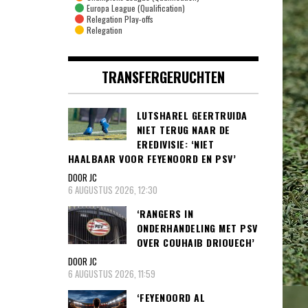
Europa League (Qualification)
Relegation Play-offs
Relegation
TRANSFERGERUCHTEN
LUTSHAREL GEERTRUIDA
NIET TERUG NAAR DE
EREDIVISIE: ‘NIET
HAALBAAR VOOR FEYENOORD EN PSV’
DOOR JC
6 AUGUSTUS 2026, 12:30
‘RANGERS IN
ONDERHANDELING MET PSV
OVER COUHAIB DRIOUECH’
DOOR JC
6 AUGUSTUS 2026, 11:59
‘FEYENOORD AL