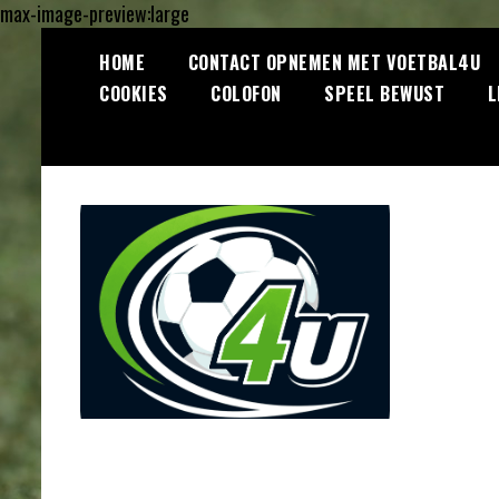
max-image-preview:large
Ga
HOME
CONTACT OPNEMEN MET VOETBAL4U
naar
COOKIES
COLOFON
SPEEL BEWUST
L
de
inhoud
Lees dagelijks het laatste
Voetbal4U.com
voetbalnieuws, transferupdates,
analyses en achtergronden over