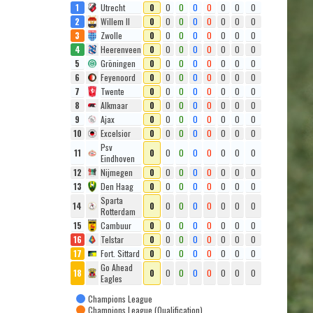
1
Utrecht
0
0
0
0
0
0
0
0
2
Willem II
0
0
0
0
0
0
0
0
3
Zwolle
0
0
0
0
0
0
0
0
4
Heerenveen
0
0
0
0
0
0
0
0
5
Gröningen
0
0
0
0
0
0
0
0
6
Feyenoord
0
0
0
0
0
0
0
0
7
Twente
0
0
0
0
0
0
0
0
8
Alkmaar
0
0
0
0
0
0
0
0
9
Ajax
0
0
0
0
0
0
0
0
10
Excelsior
0
0
0
0
0
0
0
0
Psv
11
0
0
0
0
0
0
0
0
Eindhoven
12
Nijmegen
0
0
0
0
0
0
0
0
13
Den Haag
0
0
0
0
0
0
0
0
Sparta
14
0
0
0
0
0
0
0
0
Rotterdam
15
Cambuur
0
0
0
0
0
0
0
0
16
Telstar
0
0
0
0
0
0
0
0
17
Fort. Sittard
0
0
0
0
0
0
0
0
Go Ahead
18
0
0
0
0
0
0
0
0
Eagles
Champions League
Champions League (Qualification)