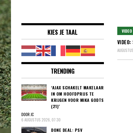
Voetbalnieuws |
clubs, spelers en competities uit
Transfers,
binnen- en buitenland.
Eredivisie &
KIES JE TAAL
VIDEO
Internationaal
VIDEO:
voetbal |
AUGUSTUS
TRENDING
‘AJAX SCHAKELT MAKELAAR
IN OM HOOFDPRIJS TE
KRIJGEN VOOR MIKA GODTS
(21)’
DOOR JC
6 AUGUSTUS 2026, 07:30
DONE DEAL: PSV