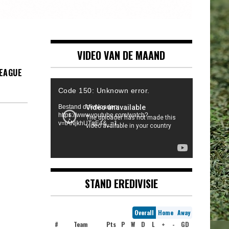
VIDEO VAN DE MAAND
LEAGUE
Videospeler
Code 150: Unknown error.
Bestand downloaden:
https://www.youtube.com/watch?
v=iANjkhUTqE4&_=1
STAND EREDIVISIE
Overall
Home
Away
#
Team
Pts
P
W
D
L
+
-
GD