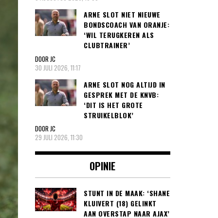
ARNE SLOT NIET NIEUWE
BONDSCOACH VAN ORANJE:
‘WIL TERUGKEREN ALS
CLUBTRAINER’
DOOR JC
30 JULI 2026, 11:17
ARNE SLOT NOG ALTIJD IN
GESPREK MET DE KNVB:
‘DIT IS HET GROTE
STRUIKELBLOK’
DOOR JC
29 JULI 2026, 11:30
OPINIE
STUNT IN DE MAAK: ‘SHANE
KLUIVERT (18) GELINKT
AAN OVERSTAP NAAR AJAX’