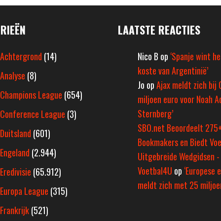
RIEËN
LAATSTE REACTIES
Achtergrond
(14)
Nico B
op
‘Spanje wint h
koste van Argentinië’
Analyse
(8)
Jo
op
Ajax meldt zich bij 
Champions League
(654)
miljoen euro voor Noah A
Sternberg’
Conference League
(3)
SBO.net Beoordeelt 275
Duitsland
(601)
Bookmakers en Biedt Voe
Engeland
(2.944)
Uitgebreide Wedgidsen -
Voetbal4U
op
‘Europese e
Eredivisie
(65.912)
meldt zich met 25 miljoen
Europa League
(315)
Frankrijk
(521)