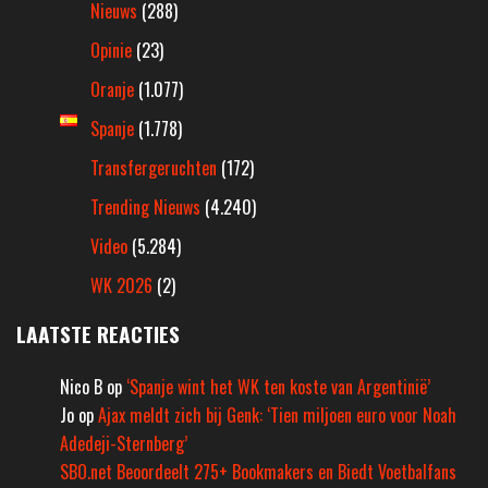
Nieuws
(288)
Opinie
(23)
Oranje
(1.077)
Spanje
(1.778)
Transfergeruchten
(172)
Trending Nieuws
(4.240)
Video
(5.284)
WK 2026
(2)
LAATSTE REACTIES
Nico B
op
‘Spanje wint het WK ten koste van Argentinië’
Jo
op
Ajax meldt zich bij Genk: ‘Tien miljoen euro voor Noah
Adedeji-Sternberg’
SBO.net Beoordeelt 275+ Bookmakers en Biedt Voetbalfans