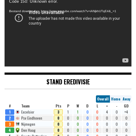
Code 150: Unknown error.
Bestand downloaden: https://www.youtube.com/watch?v=iANjkhUTqE4&_=1
STAND EREDIVISIE
Overall
Home
Away
#
Team
Pts
P
W
D
L
+
-
GD
1
Excelsior
3
1
1
0
0
4
0
+4
2
Psv Eindhoven
0
0
0
0
0
0
0
0
3
Nijmegen
0
0
0
0
0
0
0
0
4
Den Haag
0
0
0
0
0
0
0
0