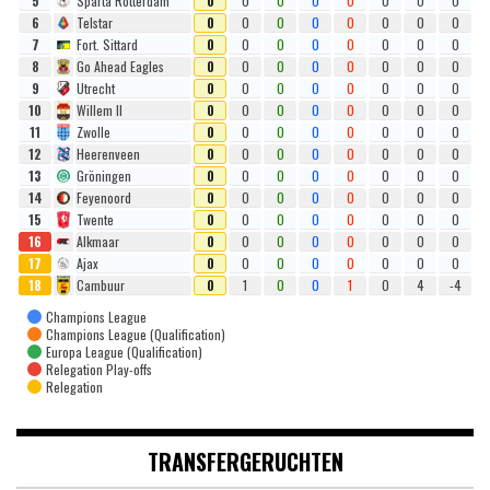
5
Sparta Rotterdam
0
0
0
0
0
0
0
0
6
Telstar
0
0
0
0
0
0
0
0
7
Fort. Sittard
0
0
0
0
0
0
0
0
8
Go Ahead Eagles
0
0
0
0
0
0
0
0
9
Utrecht
0
0
0
0
0
0
0
0
10
Willem II
0
0
0
0
0
0
0
0
11
Zwolle
0
0
0
0
0
0
0
0
12
Heerenveen
0
0
0
0
0
0
0
0
13
Gröningen
0
0
0
0
0
0
0
0
14
Feyenoord
0
0
0
0
0
0
0
0
15
Twente
0
0
0
0
0
0
0
0
16
Alkmaar
0
0
0
0
0
0
0
0
17
Ajax
0
0
0
0
0
0
0
0
18
Cambuur
0
1
0
0
1
0
4
-4
Champions League
Champions League (Qualification)
Europa League (Qualification)
Relegation Play-offs
Relegation
TRANSFERGERUCHTEN