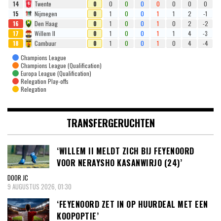
14
Twente
0
0
0
0
0
0
0
0
15
Nijmegen
0
1
0
0
1
1
2
-1
16
Den Haag
0
1
0
0
1
0
2
-2
17
Willem II
0
1
0
0
1
1
4
-3
18
Cambuur
0
1
0
0
1
0
4
-4
Champions League
Champions League (Qualification)
Europa League (Qualification)
Relegation Play-offs
Relegation
TRANSFERGERUCHTEN
‘WILLEM II MELDT ZICH BIJ FEYENOORD
VOOR NERAYSHO KASANWIRJO (24)’
DOOR JC
9 AUGUSTUS 2026, 01:30
‘FEYENOORD ZET IN OP HUURDEAL MET EEN
KOOPOPTIE’