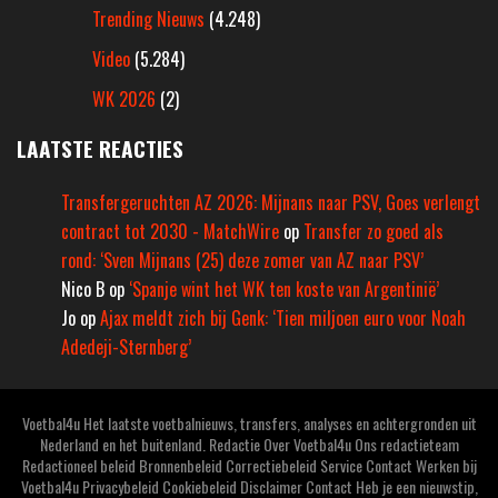
Trending Nieuws
(4.248)
Video
(5.284)
WK 2026
(2)
LAATSTE REACTIES
Transfergeruchten AZ 2026: Mijnans naar PSV, Goes verlengt
contract tot 2030 - MatchWire
op
Transfer zo goed als
rond: ‘Sven Mijnans (25) deze zomer van AZ naar PSV’
Nico B
op
‘Spanje wint het WK ten koste van Argentinië’
Jo
op
Ajax meldt zich bij Genk: ‘Tien miljoen euro voor Noah
Adedeji-Sternberg’
Voetbal4u Het laatste voetbalnieuws, transfers, analyses en achtergronden uit
Nederland en het buitenland. Redactie Over Voetbal4u Ons redactieteam
Redactioneel beleid Bronnenbeleid Correctiebeleid Service Contact Werken bij
Voetbal4u Privacybeleid Cookiebeleid Disclaimer Contact Heb je een nieuwstip,