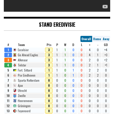
STAND EREDIVISIE
Overall
Home
Away
#
Team
Pts
P
W
D
L
+
-
GD
1
Excelsior
3
1
1
0
0
4
0
+4
2
Go Ahead Eagles
3
1
1
0
0
4
1
+3
3
Alkmaar
3
1
1
0
0
2
0
+2
4
Telstar
3
1
1
0
0
2
1
+1
5
Fort. Sittard
1
1
0
1
0
2
2
0
6
Psv Eindhoven
1
1
0
1
0
2
2
0
7
Sparta Rotterdam
0
0
0
0
0
0
0
0
8
Ajax
0
0
0
0
0
0
0
0
9
Utrecht
0
0
0
0
0
0
0
0
10
Zwolle
0
0
0
0
0
0
0
0
11
Heerenveen
0
0
0
0
0
0
0
0
12
Gröningen
0
0
0
0
0
0
0
0
13
Feyenoord
0
0
0
0
0
0
0
0