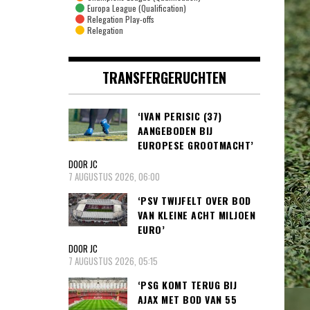
Europa League (Qualification)
Relegation Play-offs
Relegation
TRANSFERGERUCHTEN
‘IVAN PERISIC (37)
AANGEBODEN BIJ
EUROPESE GROOTMACHT’
DOOR JC
7 AUGUSTUS 2026, 06:00
‘PSV TWIJFELT OVER BOD
VAN KLEINE ACHT MILJOEN
EURO’
DOOR JC
7 AUGUSTUS 2026, 05:15
‘PSG KOMT TERUG BIJ
AJAX MET BOD VAN 55