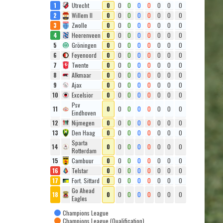
1
Utrecht
0
0
0
0
0
0
0
0
2
Willem II
0
0
0
0
0
0
0
0
3
Zwolle
0
0
0
0
0
0
0
0
4
Heerenveen
0
0
0
0
0
0
0
0
5
Gröningen
0
0
0
0
0
0
0
0
6
Feyenoord
0
0
0
0
0
0
0
0
7
Twente
0
0
0
0
0
0
0
0
8
Alkmaar
0
0
0
0
0
0
0
0
9
Ajax
0
0
0
0
0
0
0
0
10
Excelsior
0
0
0
0
0
0
0
0
Psv
11
0
0
0
0
0
0
0
0
Eindhoven
12
Nijmegen
0
0
0
0
0
0
0
0
13
Den Haag
0
0
0
0
0
0
0
0
Sparta
14
0
0
0
0
0
0
0
0
Rotterdam
15
Cambuur
0
0
0
0
0
0
0
0
16
Telstar
0
0
0
0
0
0
0
0
17
Fort. Sittard
0
0
0
0
0
0
0
0
Go Ahead
18
0
0
0
0
0
0
0
0
Eagles
Champions League
Champions League (Qualification)