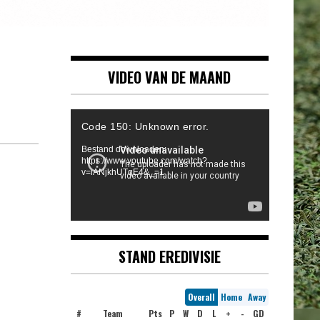
VIDEO VAN DE MAAND
Videospeler
Code 150: Unknown error.
Bestand downloaden:
https://www.youtube.com/watch?
v=iANjkhUTqE4&_=1
STAND EREDIVISIE
Overall
Home
Away
#
Team
Pts
P
W
D
L
+
-
GD