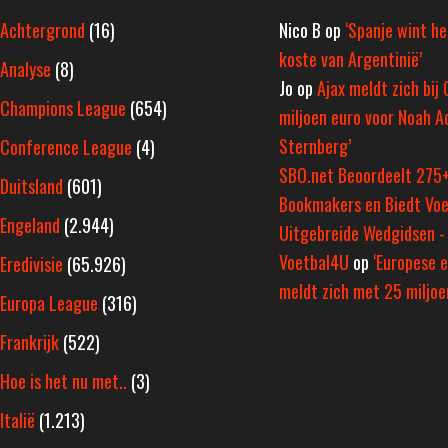
Achtergrond
(16)
Nico B
op
‘Spanje wint h
koste van Argentinië’
Analyse
(8)
Jo
op
Ajax meldt zich bij 
Champions League
(654)
miljoen euro voor Noah A
Sternberg’
Conference League
(4)
SBO.net Beoordeelt 275
Duitsland
(601)
Bookmakers en Biedt Voe
Engeland
(2.944)
Uitgebreide Wedgidsen -
Voetbal4U
op
‘Europese e
Eredivisie
(65.926)
meldt zich met 25 miljoen
Europa League
(316)
Frankrijk
(522)
Hoe is het nu met..
(3)
Italië
(1.213)