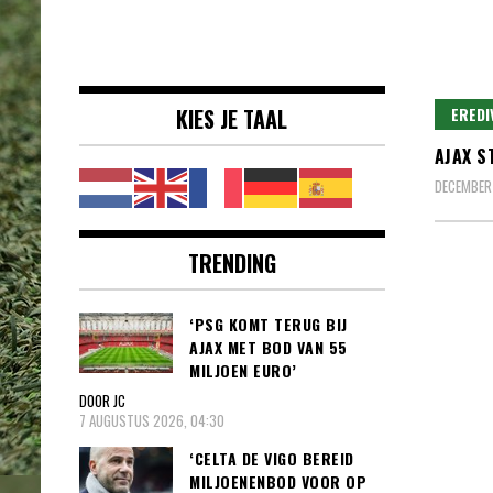
Voetbalnieuws |
clubs, spelers en competities uit
Transfers,
binnen- en buitenland.
Eredivisie &
KIES JE TAAL
EREDI
Internationaal
AJAX S
voetbal |
DECEMBER 
TRENDING
‘PSG KOMT TERUG BIJ
AJAX MET BOD VAN 55
MILJOEN EURO’
DOOR JC
7 AUGUSTUS 2026, 04:30
‘CELTA DE VIGO BEREID
MILJOENENBOD VOOR OP