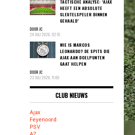
TACTISCHE ANALYSE: ‘AJAX
HEEFT EEN ABSOLUTE
SLEUTELSPELER BINNEN
GEHAALD’
DOOR JC
24 JULI 2026, 02:15
WIE IS MARCOS
LEONARDO? DE SPITS DIE
AJAX AAN DOELPUNTEN
GAAT HELPEN
DOOR JC
23 JULI 2026, 11:00
CLUB NIEUWS
Ajax
Feyenoord
PSV
AZ