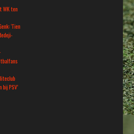
et WK ten
Genk: ‘Tien
dedeji-
+
tbalfans
liteclub
 bij PSV’