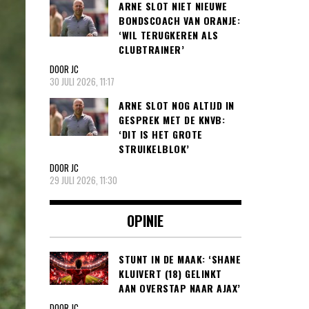
ARNE SLOT NIET NIEUWE
BONDSCOACH VAN ORANJE:
‘WIL TERUGKEREN ALS
CLUBTRAINER’
DOOR JC
30 JULI 2026, 11:17
ARNE SLOT NOG ALTIJD IN
GESPREK MET DE KNVB:
‘DIT IS HET GROTE
STRUIKELBLOK’
DOOR JC
29 JULI 2026, 11:30
OPINIE
STUNT IN DE MAAK: ‘SHANE
KLUIVERT (18) GELINKT
AAN OVERSTAP NAAR AJAX’
DOOR JC