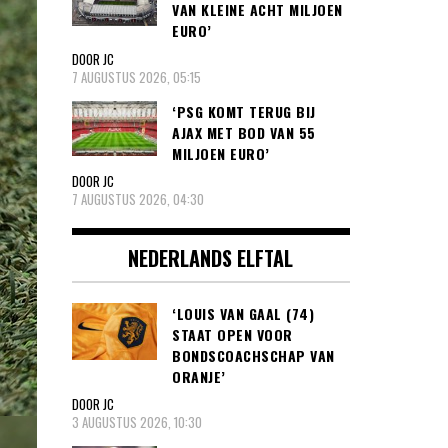
VAN KLEINE ACHT MILJOEN
EURO’
DOOR JC
7 AUGUSTUS 2026, 05:15
‘PSG KOMT TERUG BIJ
AJAX MET BOD VAN 55
MILJOEN EURO’
DOOR JC
7 AUGUSTUS 2026, 04:30
NEDERLANDS ELFTAL
‘LOUIS VAN GAAL (74)
STAAT OPEN VOOR
BONDSCOACHSCHAP VAN
ORANJE’
DOOR JC
3 AUGUSTUS 2026, 10:30