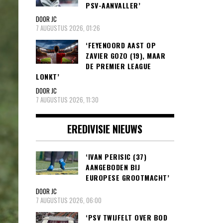
PSV-AANVALLER’
DOOR JC
7 AUGUSTUS 2026, 01:26
‘FEYENOORD AAST OP
ZAVIER GOZO (19), MAAR
DE PREMIER LEAGUE
LONKT’
DOOR JC
7 AUGUSTUS 2026, 11:30
EREDIVISIE NIEUWS
‘IVAN PERISIC (37)
AANGEBODEN BIJ
EUROPESE GROOTMACHT’
DOOR JC
7 AUGUSTUS 2026, 06:00
‘PSV TWIJFELT OVER BOD