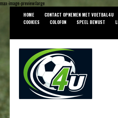
max-image-preview:large
Ga
HOME
CONTACT OPNEMEN MET VOETBAL4U
naar
COOKIES
COLOFON
SPEEL BEWUST
L
de
inhoud
Lees dagelijks het laatste
Voetbal4U.com
voetbalnieuws, transferupdates,
analyses en achtergronden over