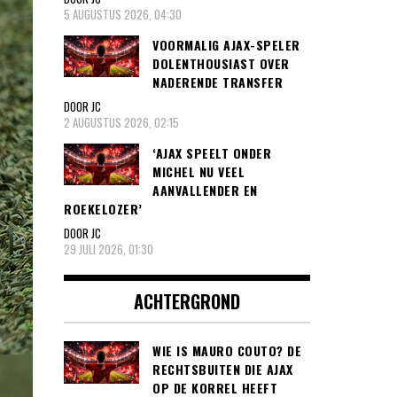
5 AUGUSTUS 2026, 04:30
VOORMALIG AJAX-SPELER
DOLENTHOUSIAST OVER
NADERENDE TRANSFER
DOOR JC
2 AUGUSTUS 2026, 02:15
‘AJAX SPEELT ONDER
MICHEL NU VEEL
AANVALLENDER EN
ROEKELOZER’
DOOR JC
29 JULI 2026, 01:30
ACHTERGROND
WIE IS MAURO COUTO? DE
RECHTSBUITEN DIE AJAX
OP DE KORREL HEEFT