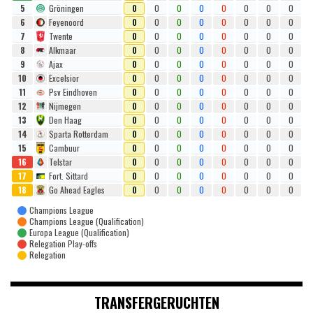
5
Gröningen
0
0
0
0
0
0
0
0
6
Feyenoord
0
0
0
0
0
0
0
0
7
Twente
0
0
0
0
0
0
0
0
8
Alkmaar
0
0
0
0
0
0
0
0
9
Ajax
0
0
0
0
0
0
0
0
10
Excelsior
0
0
0
0
0
0
0
0
11
Psv Eindhoven
0
0
0
0
0
0
0
0
12
Nijmegen
0
0
0
0
0
0
0
0
13
Den Haag
0
0
0
0
0
0
0
0
14
Sparta Rotterdam
0
0
0
0
0
0
0
0
15
Cambuur
0
0
0
0
0
0
0
0
16
Telstar
0
0
0
0
0
0
0
0
17
Fort. Sittard
0
0
0
0
0
0
0
0
18
Go Ahead Eagles
0
0
0
0
0
0
0
0
Champions League
Champions League (Qualification)
Europa League (Qualification)
Relegation Play-offs
Relegation
TRANSFERGERUCHTEN