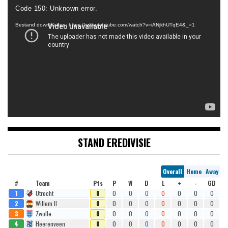
Videospeler
Code 150: Unknown error.
Bestand downloaden: https://www.youtube.com/watch?v=iANjkhUTqE4&_=1
STAND EREDIVISIE
Overall
Home
Away
#
Team
Pts
P
W
D
L
+
-
GD
1
Utrecht
0
0
0
0
0
0
0
0
2
Willem II
0
0
0
0
0
0
0
0
3
Zwolle
0
0
0
0
0
0
0
0
4
Heerenveen
0
0
0
0
0
0
0
0