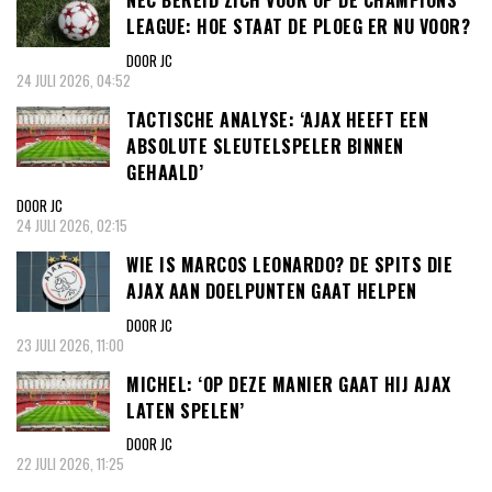
NEC BEREID ZICH VOOR OP DE CHAMPIONS
LEAGUE: HOE STAAT DE PLOEG ER NU VOOR?
DOOR JC
24 JULI 2026, 04:52
TACTISCHE ANALYSE: ‘AJAX HEEFT EEN
ABSOLUTE SLEUTELSPELER BINNEN
GEHAALD’
DOOR JC
24 JULI 2026, 02:15
WIE IS MARCOS LEONARDO? DE SPITS DIE
AJAX AAN DOELPUNTEN GAAT HELPEN
DOOR JC
23 JULI 2026, 11:00
MICHEL: ‘OP DEZE MANIER GAAT HIJ AJAX
LATEN SPELEN’
DOOR JC
22 JULI 2026, 11:25