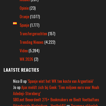
Opinie
(23)
Oranje
(1.077)
Spanje
(1.777)
Transfergeruchten
(157)
Trending Nieuws
(4.222)
Video
(5.284)
WK 2026
(2)
LAATSTE REACTIES
Nico B
op
‘Spanje wint het WK ten koste van Argentinië’
Jo
op
Ajax meldt zich bij Genk: ‘Tien miljoen euro voor Noah
Adedeji-Sternberg’
SBO.net Beoordeelt 275+ Bookmakers en Biedt Voetbalfans
Uitgebreide Wedgidsen - Voetbal4U
op
‘Europese eliteclub