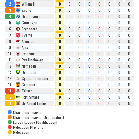
2
Willem II
0
0
0
0
0
0
0
0
3
Zwolle
0
0
0
0
0
0
0
0
4
Heerenveen
0
0
0
0
0
0
0
0
5
Gröningen
0
0
0
0
0
0
0
0
6
Feyenoord
0
0
0
0
0
0
0
0
7
Twente
0
0
0
0
0
0
0
0
8
Alkmaar
0
0
0
0
0
0
0
0
9
Ajax
0
0
0
0
0
0
0
0
10
Excelsior
0
0
0
0
0
0
0
0
11
Psv Eindhoven
0
0
0
0
0
0
0
0
12
Nijmegen
0
0
0
0
0
0
0
0
13
Den Haag
0
0
0
0
0
0
0
0
14
Sparta Rotterdam
0
0
0
0
0
0
0
0
15
Cambuur
0
0
0
0
0
0
0
0
16
Telstar
0
0
0
0
0
0
0
0
17
Fort. Sittard
0
0
0
0
0
0
0
0
18
Go Ahead Eagles
0
0
0
0
0
0
0
0
Champions League
Champions League (Qualification)
Europa League (Qualification)
Relegation Play-offs
Relegation