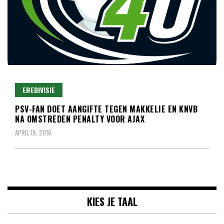
Lees dagelijks het laatste voetbalnieuws,
Voetbal4U.com Voetbalnieuws |
transferupdates, analyses en achtergronden over clubs,
EREDIVISIE
Transfers, Eredivisie &
spelers en competities uit binnen- en buitenland.
PSV-FAN DOET AANGIFTE TEGEN MAKKELIE EN KNVB
Internationaal voetbal |
NA OMSTREDEN PENALTY VOOR AJAX
APRIL 18, 2016
KIES JE TAAL