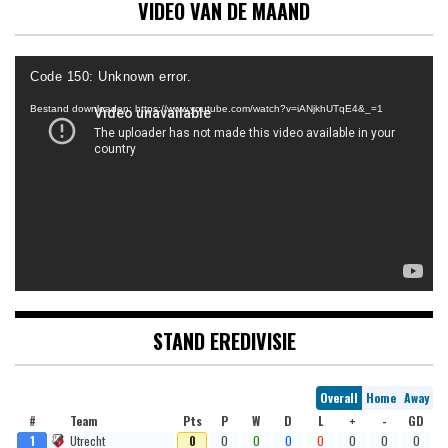
VIDEO VAN DE MAAND
Videospeler
Code 150: Unknown error.
Bestand downloaden: https://www.youtube.com/watch?v=iANjkhUTqE4&_=1
STAND EREDIVISIE
Overall
Home
Away
#
Team
Pts
P
W
D
L
+
-
GD
1
Utrecht
0
0
0
0
0
0
0
0