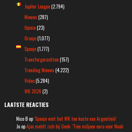
Jupiler League
(2.794)
Nieuws
(287)
Opinie
(23)
Oranje
(1.077)
Spanje
(1.777)
Transfergeruchten
(157)
Trending Nieuws
(4.222)
Video
(5.284)
WK 2026
(2)
LAATSTE REACTIES
Nico B
op
‘Spanje wint het WK ten koste van Argentinië’
Jo
op
Ajax meldt zich bij Genk: ‘Tien miljoen euro voor Noah