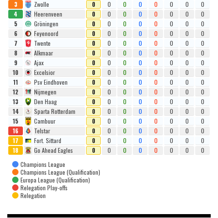
3
Zwolle
0
0
0
0
0
0
0
0
4
Heerenveen
0
0
0
0
0
0
0
0
5
Gröningen
0
0
0
0
0
0
0
0
6
Feyenoord
0
0
0
0
0
0
0
0
7
Twente
0
0
0
0
0
0
0
0
8
Alkmaar
0
0
0
0
0
0
0
0
9
Ajax
0
0
0
0
0
0
0
0
10
Excelsior
0
0
0
0
0
0
0
0
11
Psv Eindhoven
0
0
0
0
0
0
0
0
12
Nijmegen
0
0
0
0
0
0
0
0
13
Den Haag
0
0
0
0
0
0
0
0
14
Sparta Rotterdam
0
0
0
0
0
0
0
0
15
Cambuur
0
0
0
0
0
0
0
0
16
Telstar
0
0
0
0
0
0
0
0
17
Fort. Sittard
0
0
0
0
0
0
0
0
18
Go Ahead Eagles
0
0
0
0
0
0
0
0
Champions League
Champions League (Qualification)
Europa League (Qualification)
Relegation Play-offs
Relegation