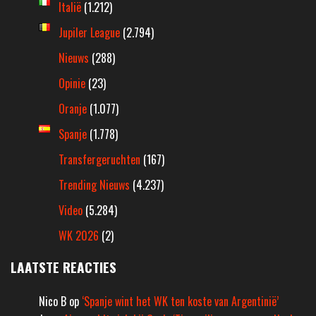
Italië
(1.212)
Jupiler League
(2.794)
Nieuws
(288)
Opinie
(23)
Oranje
(1.077)
Spanje
(1.778)
Transfergeruchten
(167)
Trending Nieuws
(4.237)
Video
(5.284)
WK 2026
(2)
LAATSTE REACTIES
Nico B
op
‘Spanje wint het WK ten koste van Argentinië’