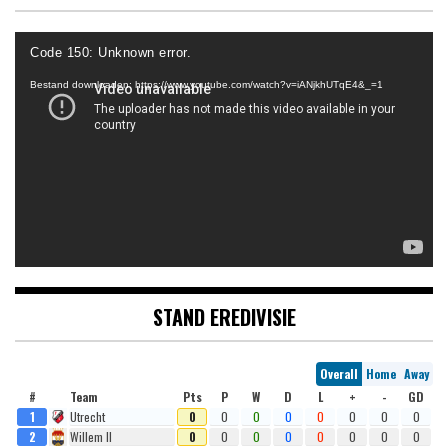
Videospeler
Code 150: Unknown error.
Bestand downloaden: https://www.youtube.com/watch?v=iANjkhUTqE4&_=1
STAND EREDIVISIE
Overall
Home
Away
#
Team
Pts
P
W
D
L
+
-
GD
1
Utrecht
0
0
0
0
0
0
0
0
2
Willem II
0
0
0
0
0
0
0
0