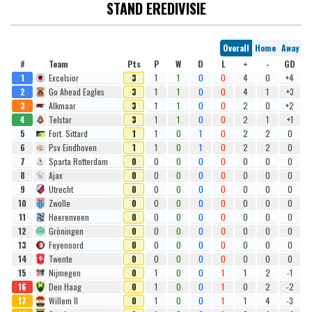
STAND EREDIVISIE
Overall
Home
Away
#
Team
Pts
P
W
D
L
+
-
GD
1
Excelsior
3
1
1
0
0
4
0
+4
2
Go Ahead Eagles
3
1
1
0
0
4
1
+3
3
Alkmaar
3
1
1
0
0
2
0
+2
4
Telstar
3
1
1
0
0
2
1
+1
5
Fort. Sittard
1
1
0
1
0
2
2
0
6
Psv Eindhoven
1
1
0
1
0
2
2
0
7
Sparta Rotterdam
0
0
0
0
0
0
0
0
8
Ajax
0
0
0
0
0
0
0
0
9
Utrecht
0
0
0
0
0
0
0
0
10
Zwolle
0
0
0
0
0
0
0
0
11
Heerenveen
0
0
0
0
0
0
0
0
12
Gröningen
0
0
0
0
0
0
0
0
13
Feyenoord
0
0
0
0
0
0
0
0
14
Twente
0
0
0
0
0
0
0
0
15
Nijmegen
0
1
0
0
1
1
2
-1
16
Den Haag
0
1
0
0
1
0
2
-2
17
Willem II
0
1
0
0
1
1
4
-3