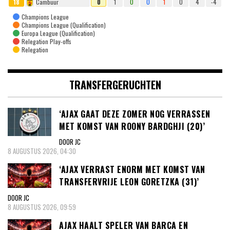
18
Cambuur
0
1
0
0
1
0
4
-4
Champions League
Champions League (Qualification)
Europa League (Qualification)
Relegation Play-offs
Relegation
TRANSFERGERUCHTEN
‘AJAX GAAT DEZE ZOMER NOG VERRASSEN
MET KOMST VAN ROONY BARDGHJI (20)’
DOOR JC
8 AUGUSTUS 2026, 04:30
‘AJAX VERRAST ENORM MET KOMST VAN
TRANSFERVRIJE LEON GORETZKA (31)’
DOOR JC
8 AUGUSTUS 2026, 09:59
AJAX HAALT SPELER VAN BARCA EN