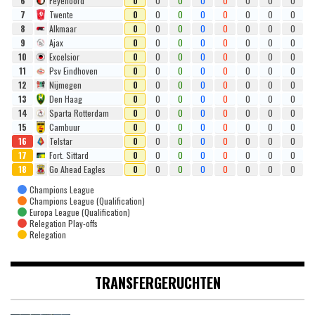
6
Feyenoord
0
0
0
0
0
0
0
0
7
Twente
0
0
0
0
0
0
0
0
8
Alkmaar
0
0
0
0
0
0
0
0
9
Ajax
0
0
0
0
0
0
0
0
10
Excelsior
0
0
0
0
0
0
0
0
11
Psv Eindhoven
0
0
0
0
0
0
0
0
12
Nijmegen
0
0
0
0
0
0
0
0
13
Den Haag
0
0
0
0
0
0
0
0
14
Sparta Rotterdam
0
0
0
0
0
0
0
0
15
Cambuur
0
0
0
0
0
0
0
0
16
Telstar
0
0
0
0
0
0
0
0
17
Fort. Sittard
0
0
0
0
0
0
0
0
18
Go Ahead Eagles
0
0
0
0
0
0
0
0
Champions League
Champions League (Qualification)
Europa League (Qualification)
Relegation Play-offs
Relegation
TRANSFERGERUCHTEN