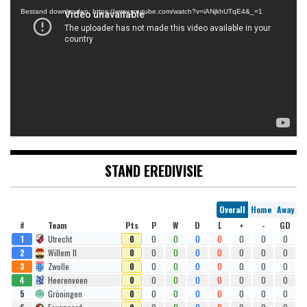
Bestand downloaden: https://www.youtube.com/watch?v=iANjkhUTqE4&_=1
STAND EREDIVISIE
Overall
Home
Away
#
Team
Pts
P
W
D
L
+
-
GD
1
Utrecht
0
0
0
0
0
0
0
0
2
Willem II
0
0
0
0
0
0
0
0
3
Zwolle
0
0
0
0
0
0
0
0
4
Heerenveen
0
0
0
0
0
0
0
0
5
Gröningen
0
0
0
0
0
0
0
0