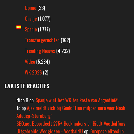
Opinie
(23)
Oranje
(1.077)
Spanje
(1.777)
Transfergeruchten
(162)
Trending Nieuws
(4.232)
Video
(5.284)
WK 2026
(2)
LAATSTE REACTIES
Nico B
op
‘Spanje wint het WK ten koste van Argentinië’
Jo
op
Ajax meldt zich bij Genk: ‘Tien miljoen euro voor Noah
Adedeji-Sternberg’
SBO.net Beoordeelt 275+ Bookmakers en Biedt Voetbalfans
Uitgebreide Wedgidsen - Voetbal4U
op
‘Europese eliteclub