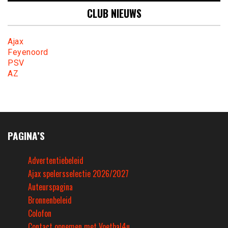
CLUB NIEUWS
Ajax
Feyenoord
PSV
AZ
PAGINA’S
Advertentiebeleid
Ajax spelersselectie 2026/2027
Auteurspagina
Bronnenbeleid
Colofon
Contact opnemen met Voetbal4u