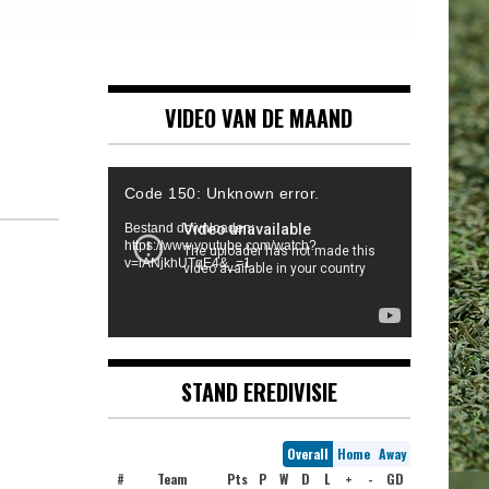
VIDEO VAN DE MAAND
Videospeler
Code 150: Unknown error.
Bestand downloaden:
https://www.youtube.com/watch?
v=iANjkhUTqE4&_=1
STAND EREDIVISIE
Overall
Home
Away
#
Team
Pts
P
W
D
L
+
-
GD