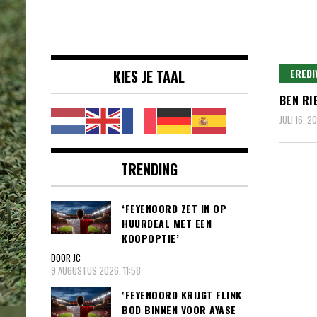
Voetbalnieuws |
clubs, spelers en competities uit
Transfers,
binnen- en buitenland.
Eredivisie &
KIES JE TAAL
EREDI
Internationaal
BEN RI
voetbal |
JULI 16, 2
TRENDING
‘FEYENOORD ZET IN OP
HUURDEAL MET EEN
KOOPOPTIE’
DOOR JC
9 AUGUSTUS 2026, 11:58
‘FEYENOORD KRIJGT FLINK
BOD BINNEN VOOR AYASE