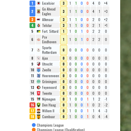
1
Excelsior
3
1
1
0
0
4
0
+4
Go Ahead
2
3
1
1
0
0
4
1
+3
Eagles
3
Alkmaar
3
1
1
0
0
2
0
+2
4
Telstar
3
1
1
0
0
2
1
+1
5
Fort. Sittard
1
1
0
1
0
2
2
0
Psv
6
1
1
0
1
0
2
2
0
Eindhoven
Sparta
7
0
0
0
0
0
0
0
0
Rotterdam
8
Ajax
0
0
0
0
0
0
0
0
9
Utrecht
0
0
0
0
0
0
0
0
10
Zwolle
0
0
0
0
0
0
0
0
11
Heerenveen
0
0
0
0
0
0
0
0
12
Gröningen
0
0
0
0
0
0
0
0
13
Feyenoord
0
0
0
0
0
0
0
0
14
Twente
0
0
0
0
0
0
0
0
15
Nijmegen
0
1
0
0
1
1
2
-1
16
Den Haag
0
1
0
0
1
0
2
-2
17
Willem II
0
1
0
0
1
1
4
-3
18
Cambuur
0
1
0
0
1
0
4
-4
Champions League
Champions League (Qualification)