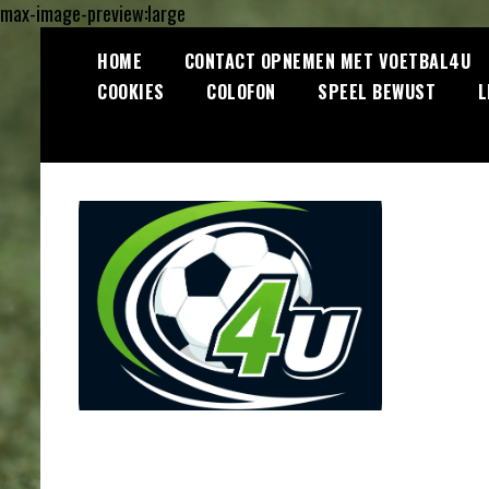
max-image-preview:large
Ga
HOME
CONTACT OPNEMEN MET VOETBAL4U
naar
COOKIES
COLOFON
SPEEL BEWUST
L
de
inhoud
Lees dagelijks het laatste
Voetbal4U.com
voetbalnieuws, transferupdates,
analyses en achtergronden over