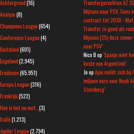
Achtergrond
(16)
Transfergeruchten AZ 2
Mijnans naar PSV, Goes v
Analyse
(8)
contract tot 2030 - Ma
Champions League
(654)
Transfer zo goed als rond
Mijnans (25) deze zomer 
Conference League
(4)
naar PSV’
Duitsland
(601)
Nico B
op
‘Spanje wint h
Engeland
(2.945)
koste van Argentinië’
Jo
op
Ajax meldt zich bij 
Eredivisie
(65.951)
miljoen euro voor Noah A
Europa League
(316)
Sternberg’
Frankrijk
(522)
Hoe is het nu met..
(3)
Italië
(1.213)
Jupiler League
(2.794)