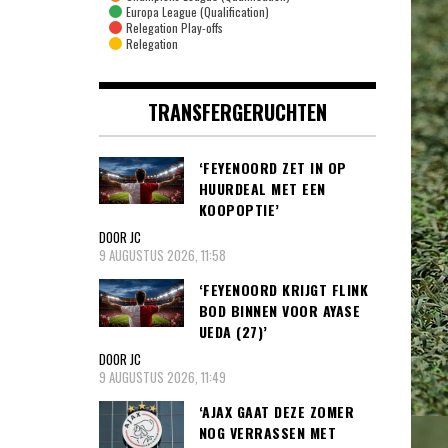
Europa League (Qualification)
Relegation Play-offs
Relegation
TRANSFERGERUCHTEN
‘FEYENOORD ZET IN OP
HUURDEAL MET EEN
KOOPOPTIE’
DOOR JC
9 AUGUSTUS 2026, 11:58
‘FEYENOORD KRIJGT FLINK
BOD BINNEN VOOR AYASE
UEDA (27)’
DOOR JC
9 AUGUSTUS 2026, 11:49
‘AJAX GAAT DEZE ZOMER
NOG VERRASSEN MET