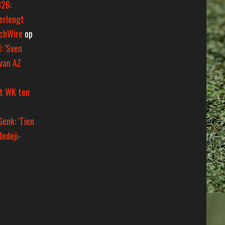
026:
erlengt
tchWire
op
: ‘Sven
van AZ
et WK ten
Genk: ‘Tien
dedeji-