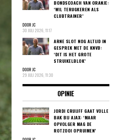
BONDSCOACH VAN ORANJE:
‘WIL TERUGKEREN ALS
CLUBTRAINER’
DOOR JC
30 JULI 2026, 11:17
ARNE SLOT NOG ALTIJD IN
GESPREK MET DE KNVB:
‘DIT IS HET GROTE
STRUIKELBLOK’
DOOR JC
29 JULI 2026, 11:30
OPINIE
JORDI CRUIJFF GAAT VOLLE
BAK BIJ AJAX: ‘MAAR
OPVOLGER MAG DE
ROTZOOI OPRUIMEN’
DOOR JC