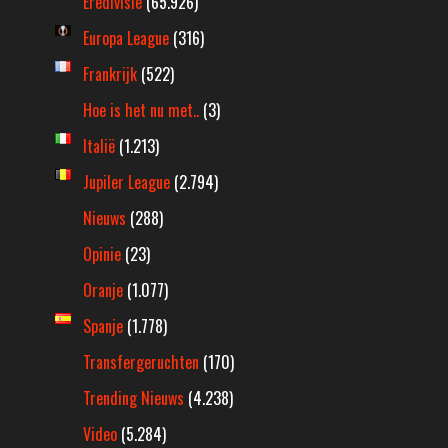
Eredivisie
(65.926)
Europa League
(316)
Frankrijk
(522)
Hoe is het nu met..
(3)
Italië
(1.213)
Jupiler League
(2.794)
Nieuws
(288)
Opinie
(23)
Oranje
(1.077)
Spanje
(1.778)
Transfergeruchten
(170)
Trending Nieuws
(4.238)
Video
(5.284)