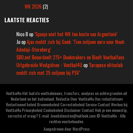
WK 2026
(2)
LAATSTE REACTIES
Nico B
op
‘Spanje wint het WK ten koste van Argentinië’
Jo
op
Ajax meldt zich bij Genk: ‘Tien miljoen euro voor Noah
Adedeji-Sternberg’
SBO.net Beoordeelt 275+ Bookmakers en Biedt Voetbalfans
Uitgebreide Wedgidsen - Voetbal4U
op
‘Europese eliteclub
meldt zich met 25 miljoen bij PSV’
Voetbal4u Het laatste voetbalnieuws, transfers, analyses en achtergronden uit
Nederland en het buitenland. Redactie Over Voetbal4u Ons redactieteam
Redactioneel beleid Bronnenbeleid Correctiebeleid Service Contact Werken bij
Voetbal4u Privacybeleid Cookiebeleid Disclaimer Contact Heb je een nieuwstip,
correctie of vraag? E-mail: Jcwebdiensten@outlook.com © Voetbal4u - Alle
rechten voorbehouden.
Aangedreven door
WordPress