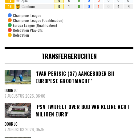
17
Ajax
0
0
0
0
0
0
0
0
18
Cambuur
0
1
0
0
1
0
4
-4
Champions League
Champions League (Qualification)
Europa League (Qualification)
Relegation Play-offs
Relegation
TRANSFERGERUCHTEN
‘IVAN PERISIC (37) AANGEBODEN BIJ
EUROPESE GROOTMACHT’
DOOR JC
7 AUGUSTUS 2026, 06:00
‘PSV TWIJFELT OVER BOD VAN KLEINE ACHT
MILJOEN EURO’
DOOR JC
7 AUGUSTUS 2026, 05:15