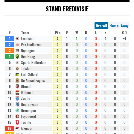
STAND EREDIVISIE
Overall
Home
Away
#
Team
Pts
P
W
D
L
+
-
GD
1
Excelsior
3
1
1
0
0
4
0
+4
2
Psv Eindhoven
0
0
0
0
0
0
0
0
3
Nijmegen
0
0
0
0
0
0
0
0
4
Den Haag
0
0
0
0
0
0
0
0
5
Sparta Rotterdam
0
0
0
0
0
0
0
0
6
Telstar
0
0
0
0
0
0
0
0
7
Fort. Sittard
0
0
0
0
0
0
0
0
8
Go Ahead Eagles
0
0
0
0
0
0
0
0
9
Utrecht
0
0
0
0
0
0
0
0
10
Willem II
0
0
0
0
0
0
0
0
11
Zwolle
0
0
0
0
0
0
0
0
12
Heerenveen
0
0
0
0
0
0
0
0
13
Gröningen
0
0
0
0
0
0
0
0
14
Feyenoord
0
0
0
0
0
0
0
0
15
Twente
0
0
0
0
0
0
0
0
16
Alkmaar
0
0
0
0
0
0
0
0