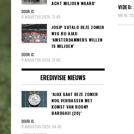
ACHT MILJOEN WAARD’
VIDEO:
DOOR JC
MEI 16, 2
8 AUGUSTUS 2026, 12:45
JOSIP SUTALO DEZE ZOMER
WEG BIJ AJAX:
‘AMSTERDAMMERS WILLEN
15 MILJOEN’
DOOR JC
8 AUGUSTUS 2026, 12:00
EREDIVISIE NIEUWS
‘AJAX GAAT DEZE ZOMER
NOG VERRASSEN MET
KOMST VAN ROONY
BARDGHJI (20)’
DOOR JC
8 AUGUSTUS 2026, 04:30