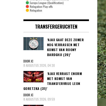
Europa League (Qualification)
Relegation Play-offs
Relegation
TRANSFERGERUCHTEN
‘AJAX GAAT DEZE ZOMER
NOG VERRASSEN MET
KOMST VAN ROONY
BARDGHJI (20)’
DOOR JC
8 AUGUSTUS 2026, 04:30
‘AJAX VERRAST ENORM
MET KOMST VAN
TRANSFERVRIJE LEON
GORETZKA (31)’
DOOR JC
8 AUGUSTUS 2026, 09:59