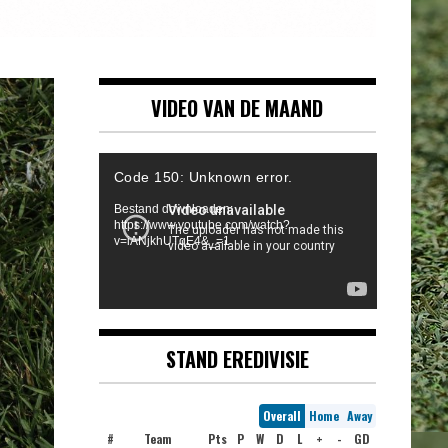
VIDEO VAN DE MAAND
Videospeler
Code 150: Unknown error.
Bestand downloaden:
https://www.youtube.com/watch?
v=iANjkhUTqE4&_=1
STAND EREDIVISIE
Overall
Home
Away
#
Team
Pts
P
W
D
L
+
-
GD