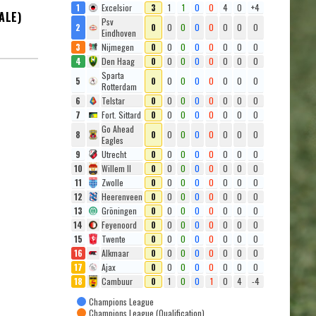
1
Excelsior
3
1
1
0
0
4
0
+4
ALE)
Psv
2
0
0
0
0
0
0
0
0
Eindhoven
3
Nijmegen
0
0
0
0
0
0
0
0
4
Den Haag
0
0
0
0
0
0
0
0
Sparta
5
0
0
0
0
0
0
0
0
Rotterdam
6
Telstar
0
0
0
0
0
0
0
0
7
Fort. Sittard
0
0
0
0
0
0
0
0
Go Ahead
8
0
0
0
0
0
0
0
0
Eagles
9
Utrecht
0
0
0
0
0
0
0
0
10
Willem II
0
0
0
0
0
0
0
0
11
Zwolle
0
0
0
0
0
0
0
0
12
Heerenveen
0
0
0
0
0
0
0
0
13
Gröningen
0
0
0
0
0
0
0
0
14
Feyenoord
0
0
0
0
0
0
0
0
15
Twente
0
0
0
0
0
0
0
0
16
Alkmaar
0
0
0
0
0
0
0
0
17
Ajax
0
0
0
0
0
0
0
0
18
Cambuur
0
1
0
0
1
0
4
-4
Champions League
Champions League (Qualification)