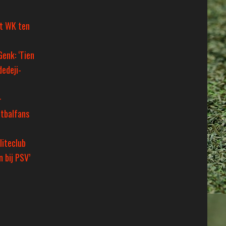
et WK ten
Genk: ‘Tien
dedeji-
+
tbalfans
liteclub
 bij PSV’