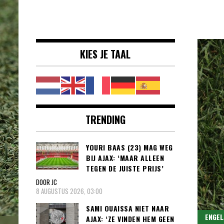
Voetbalnieuws |
clubs, spelers en competities uit
Transfers,
binnen- en buitenland.
Eredivisie &
KIES JE TAAL
Internationaal
voetbal |
TRENDING
YOURI BAAS (23) MAG WEG
BIJ AJAX: ‘MAAR ALLEEN
TEGEN DE JUISTE PRIJS’
DOOR JC
8 AUGUSTUS 2026, 03:00
SAMI OUAISSA NIET NAAR
ENGEL
AJAX: ‘ZE VINDEN HEM GEEN