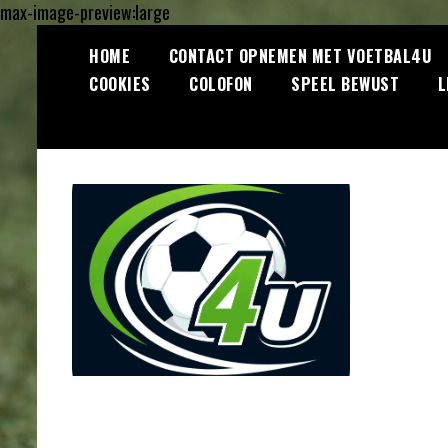
max-image-preview:large
Ga
HOME
CONTACT OPNEMEN MET VOETBAL4U
naar
COOKIES
COLOFON
SPEEL BEWUST
L
de
inhoud
Lees dagelijks het laatste
Voetbal4U.com
voetbalnieuws, transferupdates,
analyses en achtergronden over