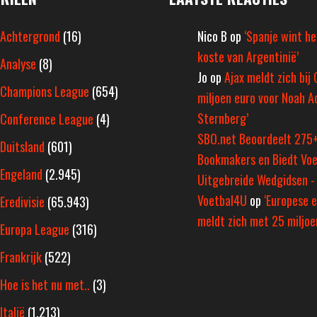
Achtergrond
(16)
Nico B
op
‘Spanje wint h
koste van Argentinië’
Analyse
(8)
Jo
op
Ajax meldt zich bij 
Champions League
(654)
miljoen euro voor Noah A
Sternberg’
Conference League
(4)
SBO.net Beoordeelt 275
Duitsland
(601)
Bookmakers en Biedt Voe
Engeland
(2.945)
Uitgebreide Wedgidsen -
Voetbal4U
op
‘Europese e
Eredivisie
(65.943)
meldt zich met 25 miljoen
Europa League
(316)
Frankrijk
(522)
Hoe is het nu met..
(3)
Italië
(1.213)