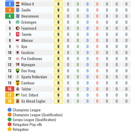
2
Willem II
0
0
0
0
0
0
0
0
3
Zwolle
0
0
0
0
0
0
0
0
4
Heerenveen
0
0
0
0
0
0
0
0
5
Gröningen
0
0
0
0
0
0
0
0
6
Feyenoord
0
0
0
0
0
0
0
0
7
Twente
0
0
0
0
0
0
0
0
8
Alkmaar
0
0
0
0
0
0
0
0
9
Ajax
0
0
0
0
0
0
0
0
10
Excelsior
0
0
0
0
0
0
0
0
11
Psv Eindhoven
0
0
0
0
0
0
0
0
12
Nijmegen
0
0
0
0
0
0
0
0
13
Den Haag
0
0
0
0
0
0
0
0
14
Sparta Rotterdam
0
0
0
0
0
0
0
0
15
Cambuur
0
0
0
0
0
0
0
0
16
Telstar
0
0
0
0
0
0
0
0
17
Fort. Sittard
0
0
0
0
0
0
0
0
18
Go Ahead Eagles
0
0
0
0
0
0
0
0
Champions League
Champions League (Qualification)
Europa League (Qualification)
Relegation Play-offs
Relegation