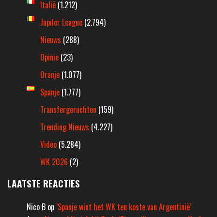
Italië
(1.212)
Jupiler League
(2.794)
Nieuws
(288)
Opinie
(23)
Oranje
(1.077)
Spanje
(1.777)
Transfergeruchten
(159)
Trending Nieuws
(4.227)
Video
(5.284)
WK 2026
(2)
LAATSTE REACTIES
Nico B
op
‘Spanje wint het WK ten koste van Argentinië’