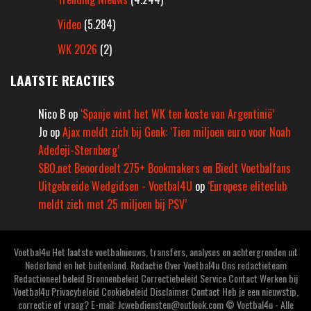
Video
(5.284)
WK 2026
(2)
LAATSTE REACTIES
Nico B
op
‘Spanje wint het WK ten koste van Argentinië’
Jo
op
Ajax meldt zich bij Genk: ‘Tien miljoen euro voor Noah
Adedeji-Sternberg’
SBO.net Beoordeelt 275+ Bookmakers en Biedt Voetbalfans
Uitgebreide Wedgidsen - Voetbal4U
op
‘Europese eliteclub
meldt zich met 25 miljoen bij PSV’
Voetbal4u Het laatste voetbalnieuws, transfers, analyses en achtergronden uit
Nederland en het buitenland. Redactie Over Voetbal4u Ons redactieteam
Redactioneel beleid Bronnenbeleid Correctiebeleid Service Contact Werken bij
Voetbal4u Privacybeleid Cookiebeleid Disclaimer Contact Heb je een nieuwstip,
correctie of vraag? E-mail: Jcwebdiensten@outlook.com © Voetbal4u - Alle