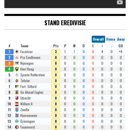
STAND EREDIVISIE
Overall
Home
Away
#
Team
Pts
P
W
D
L
+
-
GD
1
Excelsior
3
1
1
0
0
4
0
+4
2
Psv Eindhoven
0
0
0
0
0
0
0
0
3
Nijmegen
0
0
0
0
0
0
0
0
4
Den Haag
0
0
0
0
0
0
0
0
5
Sparta Rotterdam
0
0
0
0
0
0
0
0
6
Telstar
0
0
0
0
0
0
0
0
7
Fort. Sittard
0
0
0
0
0
0
0
0
8
Go Ahead Eagles
0
0
0
0
0
0
0
0
9
Utrecht
0
0
0
0
0
0
0
0
10
Willem II
0
0
0
0
0
0
0
0
11
Zwolle
0
0
0
0
0
0
0
0
12
Heerenveen
0
0
0
0
0
0
0
0
13
Gröningen
0
0
0
0
0
0
0
0
14
Feyenoord
0
0
0
0
0
0
0
0