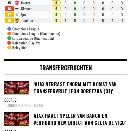
15
Twente
0
0
0
0
0
0
0
0
16
Alkmaar
0
0
0
0
0
0
0
0
17
Ajax
0
0
0
0
0
0
0
0
18
Cambuur
0
1
0
0
1
0
4
-4
Champions League
Champions League (Qualification)
Europa League (Qualification)
Relegation Play-offs
Relegation
TRANSFERGERUCHTEN
‘AJAX VERRAST ENORM MET KOMST VAN
TRANSFERVRIJE LEON GORETZKA (31)’
DOOR JC
8 AUGUSTUS 2026, 09:59
AJAX HAALT SPELER VAN BARCA EN
VERHUURD HEM DIRECT AAN CELTA DE VIGO’