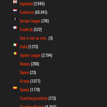
Engeland
(2.945)
Eredivisie
(65.941)
Europa League
(316)
Frankrijk
(522)
Hoe is het nu met..
(3)
Italië
(1.213)
Jupiler League
(2.794)
Nieuws
(288)
Opinie
(23)
Oranje
(1.077)
Spanje
(1.778)
Transfergeruchten
(173)
Trending Nieuws
(4.244)