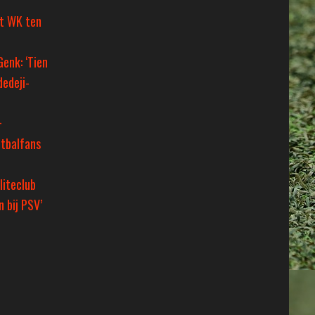
et WK ten
Genk: ‘Tien
dedeji-
+
tbalfans
liteclub
 bij PSV’