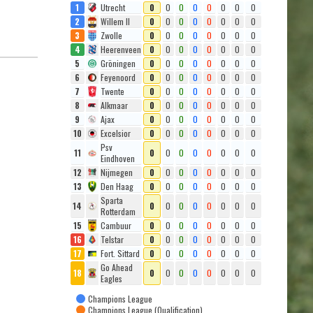
1
Utrecht
0
0
0
0
0
0
0
0
2
Willem II
0
0
0
0
0
0
0
0
3
Zwolle
0
0
0
0
0
0
0
0
4
Heerenveen
0
0
0
0
0
0
0
0
5
Gröningen
0
0
0
0
0
0
0
0
6
Feyenoord
0
0
0
0
0
0
0
0
7
Twente
0
0
0
0
0
0
0
0
8
Alkmaar
0
0
0
0
0
0
0
0
9
Ajax
0
0
0
0
0
0
0
0
10
Excelsior
0
0
0
0
0
0
0
0
Psv
11
0
0
0
0
0
0
0
0
Eindhoven
12
Nijmegen
0
0
0
0
0
0
0
0
13
Den Haag
0
0
0
0
0
0
0
0
Sparta
14
0
0
0
0
0
0
0
0
Rotterdam
15
Cambuur
0
0
0
0
0
0
0
0
16
Telstar
0
0
0
0
0
0
0
0
17
Fort. Sittard
0
0
0
0
0
0
0
0
Go Ahead
18
0
0
0
0
0
0
0
0
Eagles
Champions League
Champions League (Qualification)