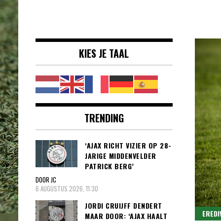
Voetbalnieuws |
clubs, spelers en competities uit
Transfers,
binnen- en buitenland.
Eredivisie &
KIES JE TAAL
Internationaal
voetbal |
TRENDING
‘AJAX RICHT VIZIER OP 28-
JARIGE MIDDENVELDER
PATRICK BERG’
DOOR JC
6 AUGUSTUS 2026, 11:30
JORDI CRUIJFF DENDERT
EREDI
MAAR DOOR: ‘AJAX HAALT