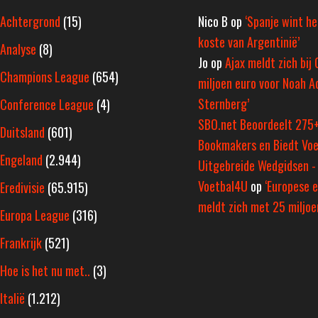
Achtergrond
(15)
Nico B
op
‘Spanje wint h
koste van Argentinië’
Analyse
(8)
Jo
op
Ajax meldt zich bij 
Champions League
(654)
miljoen euro voor Noah A
Sternberg’
Conference League
(4)
SBO.net Beoordeelt 275
Duitsland
(601)
Bookmakers en Biedt Voe
Engeland
(2.944)
Uitgebreide Wedgidsen -
Voetbal4U
op
‘Europese e
Eredivisie
(65.915)
meldt zich met 25 miljoen
Europa League
(316)
Frankrijk
(521)
Hoe is het nu met..
(3)
Italië
(1.212)