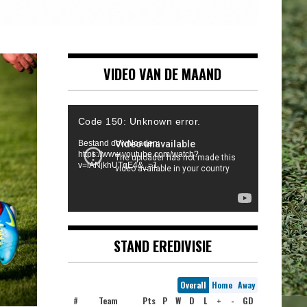
VIDEO VAN DE MAAND
Videospeler
Code 150: Unknown error.
Bestand downloaden:
https://www.youtube.com/watch?
v=iANjkhUTqE4&_=1
STAND EREDIVISIE
Overall
Home
Away
#
Team
Pts
P
W
D
L
+
-
GD