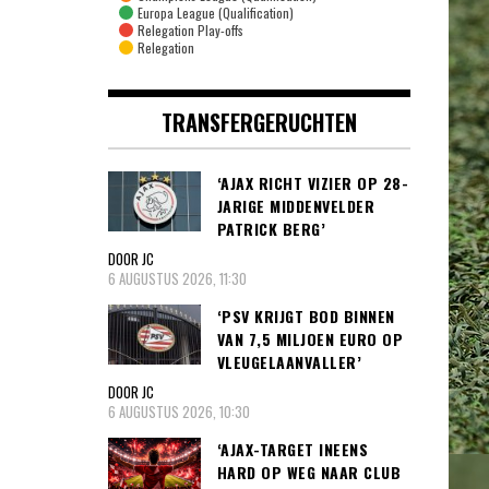
Europa League (Qualification)
Relegation Play-offs
Relegation
TRANSFERGERUCHTEN
‘AJAX RICHT VIZIER OP 28-
JARIGE MIDDENVELDER
PATRICK BERG’
DOOR JC
6 AUGUSTUS 2026, 11:30
‘PSV KRIJGT BOD BINNEN
VAN 7,5 MILJOEN EURO OP
VLEUGELAANVALLER’
DOOR JC
6 AUGUSTUS 2026, 10:30
‘AJAX-TARGET INEENS
HARD OP WEG NAAR CLUB