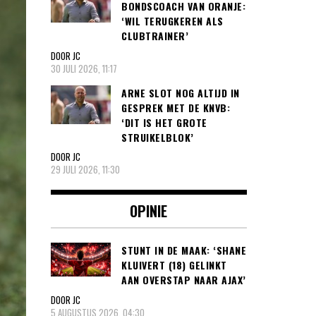
BONDSCOACH VAN ORANJE:
‘WIL TERUGKEREN ALS
CLUBTRAINER’
DOOR JC
30 JULI 2026, 11:17
ARNE SLOT NOG ALTIJD IN
GESPREK MET DE KNVB:
‘DIT IS HET GROTE
STRUIKELBLOK’
DOOR JC
29 JULI 2026, 11:30
OPINIE
STUNT IN DE MAAK: ‘SHANE
KLUIVERT (18) GELINKT
AAN OVERSTAP NAAR AJAX’
DOOR JC
5 AUGUSTUS 2026, 04:30