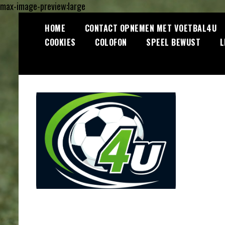
max-image-preview:large
Ga
HOME
CONTACT OPNEMEN MET VOETBAL4U
naar
COOKIES
COLOFON
SPEEL BEWUST
L
de
inhoud
Lees dagelijks het laatste
Voetbal4U.com
voetbalnieuws, transferupdates,
analyses en achtergronden over