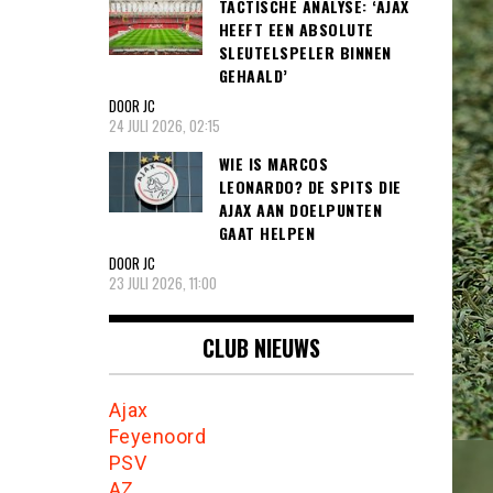
TACTISCHE ANALYSE: ‘AJAX
HEEFT EEN ABSOLUTE
SLEUTELSPELER BINNEN
GEHAALD’
DOOR JC
24 JULI 2026, 02:15
WIE IS MARCOS
LEONARDO? DE SPITS DIE
AJAX AAN DOELPUNTEN
GAAT HELPEN
DOOR JC
23 JULI 2026, 11:00
CLUB NIEUWS
Ajax
Feyenoord
PSV
AZ