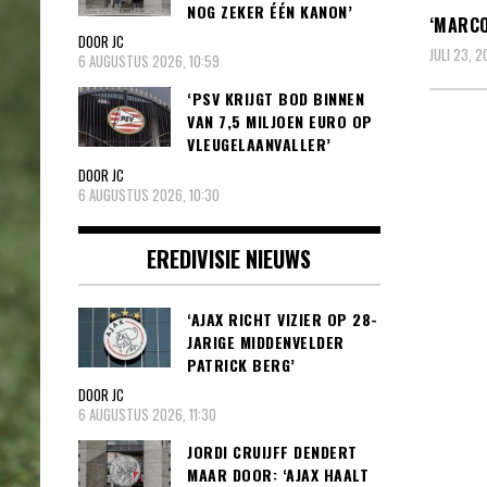
NOG ZEKER ÉÉN KANON’
‘MARCO
DOOR JC
JULI 23, 
6 AUGUSTUS 2026, 10:59
‘PSV KRIJGT BOD BINNEN
VAN 7,5 MILJOEN EURO OP
VLEUGELAANVALLER’
DOOR JC
6 AUGUSTUS 2026, 10:30
EREDIVISIE NIEUWS
‘AJAX RICHT VIZIER OP 28-
JARIGE MIDDENVELDER
PATRICK BERG’
DOOR JC
6 AUGUSTUS 2026, 11:30
JORDI CRUIJFF DENDERT
MAAR DOOR: ‘AJAX HAALT