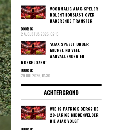
VOORMALIG AJAX-SPELER
DOLENTHOUSIAST OVER
NADERENDE TRANSFER
DOOR JC
2 AUGUSTUS 2026, 02:15
‘AJAX SPEELT ONDER
MICHEL NU VEEL
AANVALLENDER EN
ROEKELOZER’
DOOR JC
29 JULI 2026, 01:30
ACHTERGROND
WIE IS PATRICK BERG? DE
28-JARIGE MIDDENVELDER
DIE AJAX VOLGT
DOOR JC