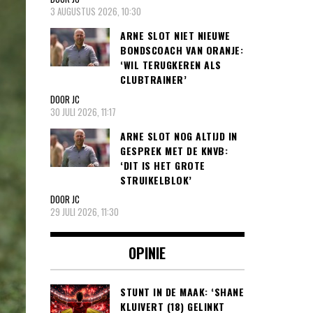
3 AUGUSTUS 2026, 10:30
ARNE SLOT NIET NIEUWE
BONDSCOACH VAN ORANJE:
‘WIL TERUGKEREN ALS
CLUBTRAINER’
DOOR JC
30 JULI 2026, 11:17
ARNE SLOT NOG ALTIJD IN
GESPREK MET DE KNVB:
‘DIT IS HET GROTE
STRUIKELBLOK’
DOOR JC
29 JULI 2026, 11:30
OPINIE
STUNT IN DE MAAK: ‘SHANE
KLUIVERT (18) GELINKT