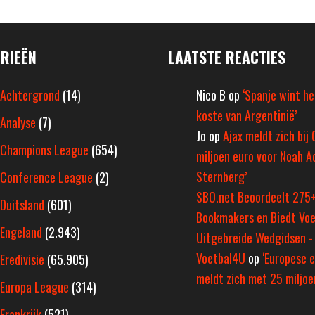
RIEËN
LAATSTE REACTIES
Achtergrond
(14)
Nico B
op
‘Spanje wint h
koste van Argentinië’
Analyse
(7)
Jo
op
Ajax meldt zich bij 
Champions League
(654)
miljoen euro voor Noah A
Sternberg’
Conference League
(2)
SBO.net Beoordeelt 275
Duitsland
(601)
Bookmakers en Biedt Voe
Engeland
(2.943)
Uitgebreide Wedgidsen -
Voetbal4U
op
‘Europese e
Eredivisie
(65.905)
meldt zich met 25 miljoen
Europa League
(314)
Frankrijk
(521)