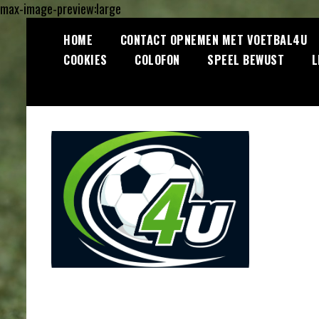
max-image-preview:large
Ga
HOME
CONTACT OPNEMEN MET VOETBAL4U
naar
COOKIES
COLOFON
SPEEL BEWUST
L
de
inhoud
Lees dagelijks het laatste
Voetbal4U.com
voetbalnieuws, transferupdates,
analyses en achtergronden over