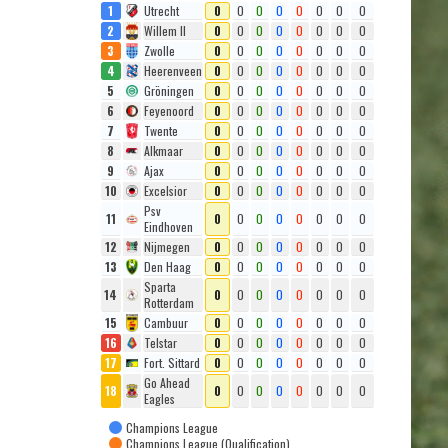
1
Utrecht
0
0
0
0
0
0
0
0
2
Willem II
0
0
0
0
0
0
0
0
3
Zwolle
0
0
0
0
0
0
0
0
4
Heerenveen
0
0
0
0
0
0
0
0
5
Gröningen
0
0
0
0
0
0
0
0
6
Feyenoord
0
0
0
0
0
0
0
0
7
Twente
0
0
0
0
0
0
0
0
8
Alkmaar
0
0
0
0
0
0
0
0
9
Ajax
0
0
0
0
0
0
0
0
10
Excelsior
0
0
0
0
0
0
0
0
Psv
11
0
0
0
0
0
0
0
0
Eindhoven
12
Nijmegen
0
0
0
0
0
0
0
0
13
Den Haag
0
0
0
0
0
0
0
0
Sparta
14
0
0
0
0
0
0
0
0
Rotterdam
15
Cambuur
0
0
0
0
0
0
0
0
16
Telstar
0
0
0
0
0
0
0
0
17
Fort. Sittard
0
0
0
0
0
0
0
0
Go Ahead
18
0
0
0
0
0
0
0
0
Eagles
Champions League
Champions League (Qualification)