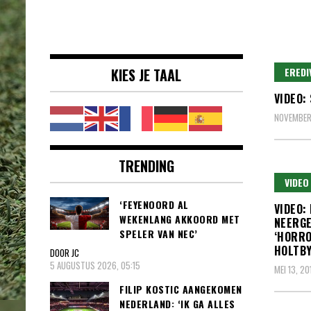
Voetbalnieuws |
clubs, spelers en competities uit
Transfers,
binnen- en buitenland.
Eredivisie &
KIES JE TAAL
EREDI
Internationaal
VIDEO:
voetbal |
NOVEMBER 
TRENDING
VIDEO
‘FEYENOORD AL
VIDEO:
WEKENLANG AKKOORD MET
NEERG
SPELER VAN NEC’
‘HORRO
HOLTB
DOOR JC
5 AUGUSTUS 2026, 05:15
MEI 13, 20
FILIP KOSTIC AANGEKOMEN
NEDERLAND: ‘IK GA ALLES