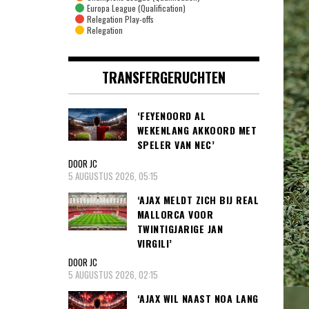
Europa League (Qualification)
Relegation Play-offs
Relegation
TRANSFERGERUCHTEN
‘FEYENOORD AL
WEKENLANG AKKOORD MET
SPELER VAN NEC’
DOOR JC
5 AUGUSTUS 2026, 05:15
‘AJAX MELDT ZICH BIJ REAL
MALLORCA VOOR
TWINTIGJARIGE JAN
VIRGILI’
DOOR JC
5 AUGUSTUS 2026, 02:15
‘AJAX WIL NAAST NOA LANG