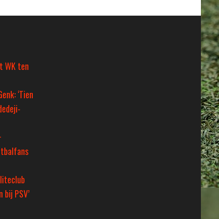
et WK ten
Genk: ‘Tien
dedeji-
+
tbalfans
liteclub
 bij PSV’