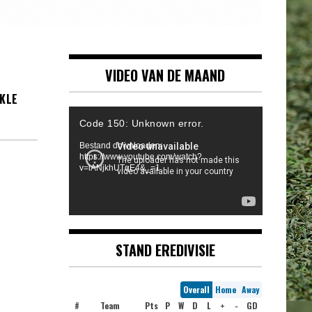
VIDEO VAN DE MAAND
KLE
Videospeler
Code 150: Unknown error.
Bestand downloaden:
https://www.youtube.com/watch?
v=iANjkhUTqE4&_=1
STAND EREDIVISIE
Overall
Home
Away
#
Team
Pts
P
W
D
L
+
-
GD