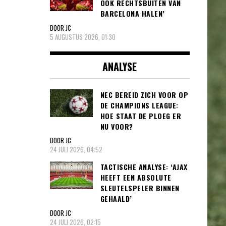
OOK RECHTSBUITEN VAN
BARCELONA HALEN’
DOOR JC
5 AUGUSTUS 2026, 01:30
ANALYSE
NEC BEREID ZICH VOOR OP
DE CHAMPIONS LEAGUE:
HOE STAAT DE PLOEG ER
NU VOOR?
DOOR JC
24 JULI 2026, 04:52
TACTISCHE ANALYSE: ‘AJAX
HEEFT EEN ABSOLUTE
SLEUTELSPELER BINNEN
GEHAALD’
DOOR JC
24 JULI 2026, 02:15