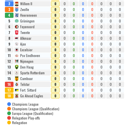
2
Willem II
0
0
0
0
0
0
0
0
3
Zwolle
0
0
0
0
0
0
0
0
4
Heerenveen
0
0
0
0
0
0
0
0
5
Gröningen
0
0
0
0
0
0
0
0
6
Feyenoord
0
0
0
0
0
0
0
0
7
Twente
0
0
0
0
0
0
0
0
8
Alkmaar
0
0
0
0
0
0
0
0
9
Ajax
0
0
0
0
0
0
0
0
10
Excelsior
0
0
0
0
0
0
0
0
11
Psv Eindhoven
0
0
0
0
0
0
0
0
12
Nijmegen
0
0
0
0
0
0
0
0
13
Den Haag
0
0
0
0
0
0
0
0
14
Sparta Rotterdam
0
0
0
0
0
0
0
0
15
Cambuur
0
0
0
0
0
0
0
0
16
Telstar
0
0
0
0
0
0
0
0
17
Fort. Sittard
0
0
0
0
0
0
0
0
18
Go Ahead Eagles
0
0
0
0
0
0
0
0
Champions League
Champions League (Qualification)
Europa League (Qualification)
Relegation Play-offs
Relegation