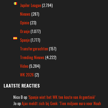
Jupiler League
(2.794)
Nieuws
(287)
Opinie
(23)
Oranje
(1.077)
Spanje
(1.777)
Transfergeruchten
(157)
Trending Nieuws
(4.222)
Video
(5.284)
WK 2026
(2)
LAATSTE REACTIES
Nico B
op
‘Spanje wint het WK ten koste van Argentinië’
Jo
op
Ajax meldt zich bij Genk: ‘Tien miljoen euro voor Noah