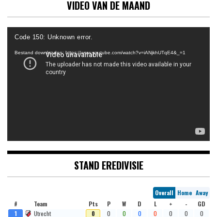
VIDEO VAN DE MAAND
Videospeler
Code 150: Unknown error.
Bestand downloaden: https://www.youtube.com/watch?v=iANjkhUTqE4&_=1
STAND EREDIVISIE
Overall
Home
Away
#
Team
Pts
P
W
D
L
+
-
GD
1
Utrecht
0
0
0
0
0
0
0
0