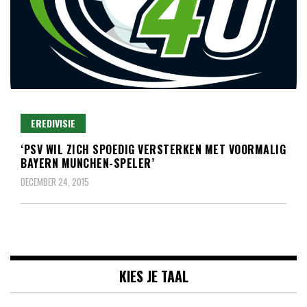
Lees dagelijks het laatste voetbalnieuws,
Voetbal4U.com Voetbalnieuws |
transferupdates, analyses en achtergronden over clubs,
EREDIVISIE
Transfers, Eredivisie &
spelers en competities uit binnen- en buitenland.
‘PSV WIL ZICH SPOEDIG VERSTERKEN MET VOORMALIG
Internationaal voetbal |
BAYERN MUNCHEN-SPELER’
DECEMBER 24, 2015
KIES JE TAAL