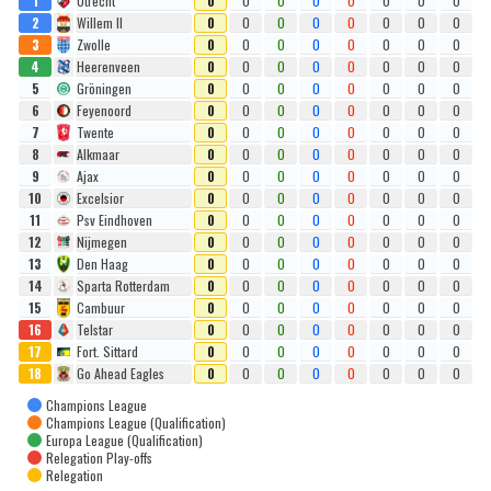
1
Utrecht
0
0
0
0
0
0
0
0
2
Willem II
0
0
0
0
0
0
0
0
3
Zwolle
0
0
0
0
0
0
0
0
4
Heerenveen
0
0
0
0
0
0
0
0
5
Gröningen
0
0
0
0
0
0
0
0
6
Feyenoord
0
0
0
0
0
0
0
0
7
Twente
0
0
0
0
0
0
0
0
8
Alkmaar
0
0
0
0
0
0
0
0
9
Ajax
0
0
0
0
0
0
0
0
10
Excelsior
0
0
0
0
0
0
0
0
11
Psv Eindhoven
0
0
0
0
0
0
0
0
12
Nijmegen
0
0
0
0
0
0
0
0
13
Den Haag
0
0
0
0
0
0
0
0
14
Sparta Rotterdam
0
0
0
0
0
0
0
0
15
Cambuur
0
0
0
0
0
0
0
0
16
Telstar
0
0
0
0
0
0
0
0
17
Fort. Sittard
0
0
0
0
0
0
0
0
18
Go Ahead Eagles
0
0
0
0
0
0
0
0
Champions League
Champions League (Qualification)
Europa League (Qualification)
Relegation Play-offs
Relegation