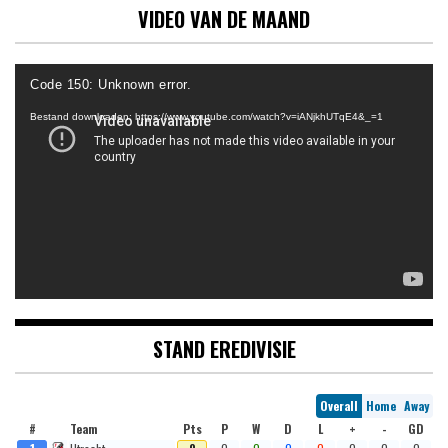
VIDEO VAN DE MAAND
Videospeler
Code 150: Unknown error.
Bestand downloaden: https://www.youtube.com/watch?v=iANjkhUTqE4&_=1
STAND EREDIVISIE
Overall
Home
Away
#
Team
Pts
P
W
D
L
+
-
GD