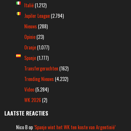
Italië
(1.212)
Jupiler League
(2.794)
Nieuws
(288)
Opinie
(23)
Oranje
(1.077)
Spanje
(1.777)
Transfergeruchten
(162)
Trending Nieuws
(4.232)
Video
(5.284)
WK 2026
(2)
LAATSTE REACTIES
Nico B
op
‘Spanje wint het WK ten koste van Argentinië’