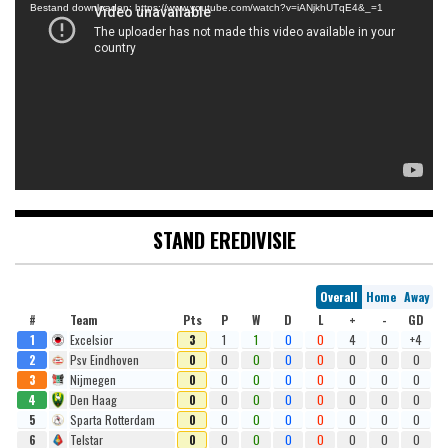
Bestand downloaden: https://www.youtube.com/watch?v=iANjkhUTqE4&_=1
STAND EREDIVISIE
Overall
Home
Away
#
Team
Pts
P
W
D
L
+
-
GD
1
Excelsior
3
1
1
0
0
4
0
+4
2
Psv Eindhoven
0
0
0
0
0
0
0
0
3
Nijmegen
0
0
0
0
0
0
0
0
4
Den Haag
0
0
0
0
0
0
0
0
5
Sparta Rotterdam
0
0
0
0
0
0
0
0
6
Telstar
0
0
0
0
0
0
0
0