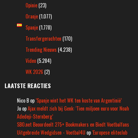
Opinie
(23)
Oranje
(1.077)
Spanje
(1.778)
Transfergeruchten
(170)
Trending Nieuws
(4.238)
Video
(5.284)
WK 2026
(2)
LAATSTE REACTIES
Nico B
op
‘Spanje wint het WK ten koste van Argentinië’
Jo
op
Ajax meldt zich bij Genk: ‘Tien miljoen euro voor Noah
Adedeji-Sternberg’
SBO.net Beoordeelt 275+ Bookmakers en Biedt Voetbalfans
Uitgebreide Wedgidsen - Voetbal4U
op
‘Europese eliteclub