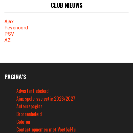
CLUB NIEUWS
Ajax
Feyenoord
PSV
AZ
PAGINA’S
Advertentiebeleid
Ajax spelersselectie 2026/2027
Auteurspagina
Bronnenbeleid
Colofon
Contact opnemen met Voetbal4u