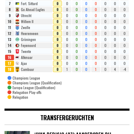
7
Fort. Sittard
0
0
0
0
0
0
0
0
8
Go Ahead Eagles
0
0
0
0
0
0
0
0
9
Utrecht
0
0
0
0
0
0
0
0
10
Willem II
0
0
0
0
0
0
0
0
11
Zwolle
0
0
0
0
0
0
0
0
12
Heerenveen
0
0
0
0
0
0
0
0
13
Gröningen
0
0
0
0
0
0
0
0
14
Feyenoord
0
0
0
0
0
0
0
0
15
Twente
0
0
0
0
0
0
0
0
16
Alkmaar
0
0
0
0
0
0
0
0
17
Ajax
0
0
0
0
0
0
0
0
18
Cambuur
0
1
0
0
1
0
4
-4
Champions League
Champions League (Qualification)
Europa League (Qualification)
Relegation Play-offs
Relegation
TRANSFERGERUCHTEN