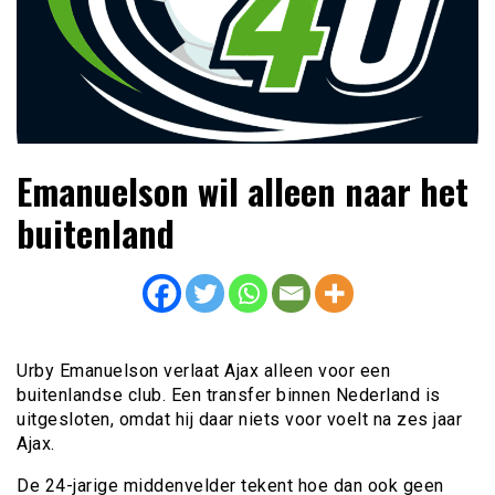
Lees dagelijks het laatste voetbalnieuws,
Voetbal4U.com Voetbalnieuws |
Emanuelson wil alleen naar het
transferupdates, analyses en achtergronden over clubs,
Transfers, Eredivisie &
spelers en competities uit binnen- en buitenland.
buitenland
Internationaal voetbal |
Urby Emanuelson verlaat Ajax alleen voor een
buitenlandse club. Een transfer binnen Nederland is
uitgesloten, omdat hij daar niets voor voelt na zes jaar
Ajax.
De 24-jarige middenvelder tekent hoe dan ook geen