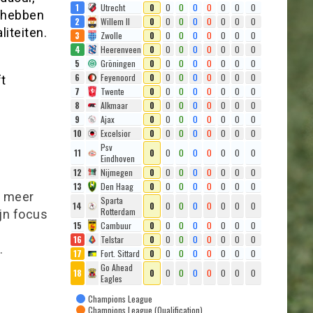
1
Utrecht
0
0
0
0
0
0
0
0
e hebben
2
Willem II
0
0
0
0
0
0
0
0
iteiten.
3
Zwolle
0
0
0
0
0
0
0
0
4
Heerenveen
0
0
0
0
0
0
0
0
5
Gröningen
0
0
0
0
0
0
0
0
6
Feyenoord
0
0
0
0
0
0
0
0
ft
7
Twente
0
0
0
0
0
0
0
0
8
Alkmaar
0
0
0
0
0
0
0
0
9
Ajax
0
0
0
0
0
0
0
0
10
Excelsior
0
0
0
0
0
0
0
0
Psv
11
0
0
0
0
0
0
0
0
Eindhoven
12
Nijmegen
0
0
0
0
0
0
0
0
13
Den Haag
0
0
0
0
0
0
0
0
l meer
Sparta
14
0
0
0
0
0
0
0
0
Rotterdam
ijn focus
15
Cambuur
0
0
0
0
0
0
0
0
16
Telstar
0
0
0
0
0
0
0
0
.
17
Fort. Sittard
0
0
0
0
0
0
0
0
Go Ahead
18
0
0
0
0
0
0
0
0
Eagles
Champions League
Champions League (Qualification)