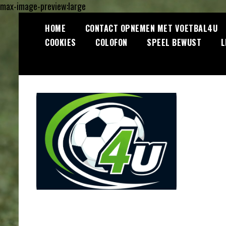
max-image-preview:large
Ga
HOME
CONTACT OPNEMEN MET VOETBAL4U
naar
COOKIES
COLOFON
SPEEL BEWUST
L
de
inhoud
Lees dagelijks het laatste
Voetbal4U.com
voetbalnieuws, transferupdates,
analyses en achtergronden over