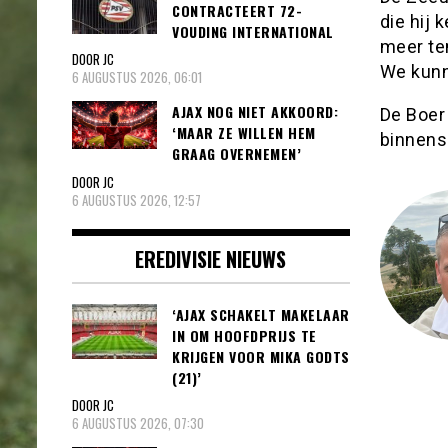
CONTRACTEERT 72-
die hij 
VOUDING INTERNATIONAL
meer te
DOOR JC
We kunn
6 AUGUSTUS 2026, 06:01
AJAX NOG NIET AKKOORD:
De Boer 
‘MAAR ZE WILLEN HEM
binnens
GRAAG OVERNEMEN’
DOOR JC
6 AUGUSTUS 2026, 12:57
EREDIVISIE NIEUWS
‘AJAX SCHAKELT MAKELAAR
IN OM HOOFDPRIJS TE
KRIJGEN VOOR MIKA GODTS
(21)’
DOOR JC
6 AUGUSTUS 2026, 07:30