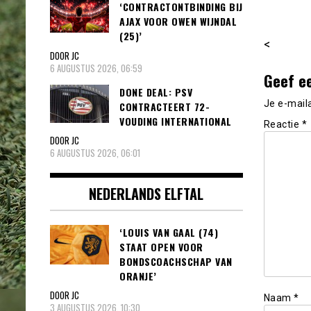
‘CONTRACTONTBINDING BIJ
AJAX VOOR OWEN WIJNDAL
(25)’
<
DOOR JC
6 AUGUSTUS 2026, 06:59
Geef e
DONE DEAL: PSV
Je e-mail
CONTRACTEERT 72-
VOUDING INTERNATIONAL
Reactie
*
DOOR JC
6 AUGUSTUS 2026, 06:01
NEDERLANDS ELFTAL
‘LOUIS VAN GAAL (74)
STAAT OPEN VOOR
BONDSCOACHSCHAP VAN
ORANJE’
DOOR JC
Naam
*
3 AUGUSTUS 2026, 10:30