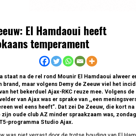
eeuw: El Hamdaoui heeft
okaans temperament
a staat na de rel rond Mounir El Hamdaoui alweer e
n brand, maar volgens Demy de Zeeuw viel het incid
 van het bekerduel Ajax-RKC reuze mee. Volgens de
elder van Ajax was er sprake van ,,een meningsvers
ereen wel eens heeft”. Dat zei De Zeeuw, die kort na
 zijn oude club AZ minder spraakzaam was, zonda
AT5-programma Studio Ajax.
w was niet verrast door de trotse houding van El Ham