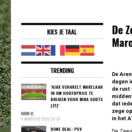
Voetbalnieuws |
clubs, spelers en competities uit
Transfers,
binnen- en buitenland.
Eredivisie &
De Z
KIES JE TAAL
Internationaal
Mar
voetbal |
TRENDING
De Aren
dagen i
‘AJAX SCHAKELT MAKELAAR
de rust
IN OM HOOFDPRIJS TE
middenv
KRIJGEN VOOR MIKA GODTS
dat ied
(21)’
zege op
DOOR JC
in het 
6 AUGUSTUS 2026, 07:30
DONE DEAL: PSV
De Zeeu