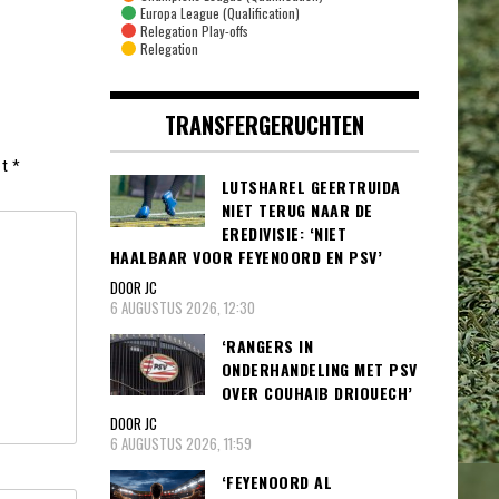
Europa League (Qualification)
Relegation Play-offs
Relegation
TRANSFERGERUCHTEN
et
*
LUTSHAREL GEERTRUIDA
NIET TERUG NAAR DE
EREDIVISIE: ‘NIET
HAALBAAR VOOR FEYENOORD EN PSV’
DOOR JC
6 AUGUSTUS 2026, 12:30
‘RANGERS IN
ONDERHANDELING MET PSV
OVER COUHAIB DRIOUECH’
DOOR JC
6 AUGUSTUS 2026, 11:59
‘FEYENOORD AL