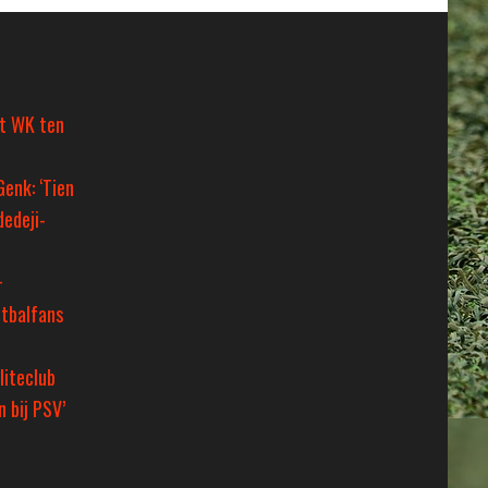
et WK ten
Genk: ‘Tien
dedeji-
+
tbalfans
liteclub
 bij PSV’