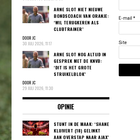
ARNE SLOT NIET NIEUWE
BONDSCOACH VAN ORANJE:
E-mail
*
‘WIL TERUGKEREN ALS
CLUBTRAINER’
DOOR JC
Site
30 JULI 2026, 11:17
ARNE SLOT NOG ALTIJD IN
GESPREK MET DE KNVB:
‘DIT IS HET GROTE
STRUIKELBLOK’
DOOR JC
29 JULI 2026, 11:30
OPINIE
STUNT IN DE MAAK: ‘SHANE
KLUIVERT (18) GELINKT
AAN OVERSTAP NAAR AJAX’