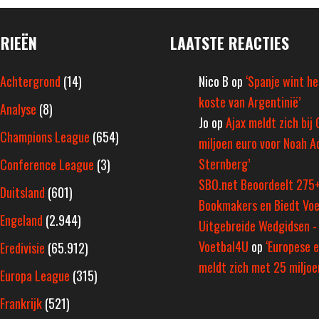
RIEËN
LAATSTE REACTIES
Achtergrond
(14)
Nico B
op
‘Spanje wint h
koste van Argentinië’
Analyse
(8)
Jo
op
Ajax meldt zich bij 
Champions League
(654)
miljoen euro voor Noah A
Sternberg’
Conference League
(3)
SBO.net Beoordeelt 275
Duitsland
(601)
Bookmakers en Biedt Voe
Engeland
(2.944)
Uitgebreide Wedgidsen -
Voetbal4U
op
‘Europese e
Eredivisie
(65.912)
meldt zich met 25 miljoen
Europa League
(315)
Frankrijk
(521)