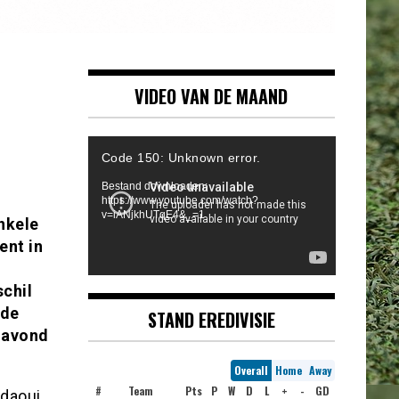
VIDEO VAN DE MAAND
Videospeler
Code 150: Unknown error.
Bestand downloaden:
https://www.youtube.com/watch?
v=iANjkhUTqE4&_=1
nkele
ent in
chil
 de
STAND EREDIVISIE
gavond
Overall
Home
Away
#
Team
Pts
P
W
D
L
+
-
GD
daoui,