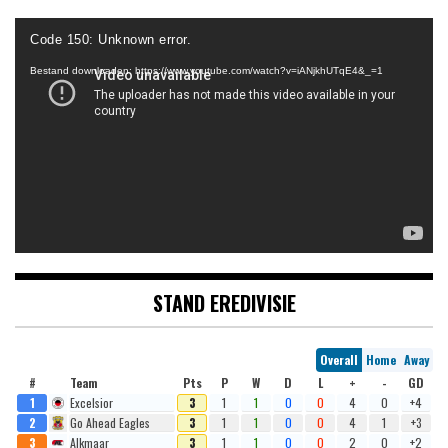
Videospeler
Code 150: Unknown error.
Bestand downloaden: https://www.youtube.com/watch?v=iANjkhUTqE4&_=1
STAND EREDIVISIE
Overall
Home
Away
#
Team
Pts
P
W
D
L
+
-
GD
1
Excelsior
3
1
1
0
0
4
0
+4
2
Go Ahead Eagles
3
1
1
0
0
4
1
+3
3
Alkmaar
3
1
1
0
0
2
0
+2