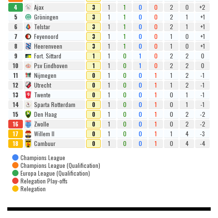
4
Ajax
3
1
1
0
0
2
0
+2
5
Gröningen
3
1
1
0
0
2
1
+1
6
Telstar
3
1
1
0
0
2
1
+1
7
Feyenoord
3
1
1
0
0
1
0
+1
8
Heerenveen
3
1
1
0
0
1
0
+1
9
Fort. Sittard
1
1
0
1
0
2
2
0
10
Psv Eindhoven
1
1
0
1
0
2
2
0
11
Nijmegen
0
1
0
0
1
1
2
-1
12
Utrecht
0
1
0
0
1
1
2
-1
13
Twente
0
1
0
0
1
0
1
-1
14
Sparta Rotterdam
0
1
0
0
1
0
1
-1
15
Den Haag
0
1
0
0
1
0
2
-2
16
Zwolle
0
1
0
0
1
0
2
-2
17
Willem II
0
1
0
0
1
1
4
-3
18
Cambuur
0
1
0
0
1
0
4
-4
Champions League
Champions League (Qualification)
Europa League (Qualification)
Relegation Play-offs
Relegation