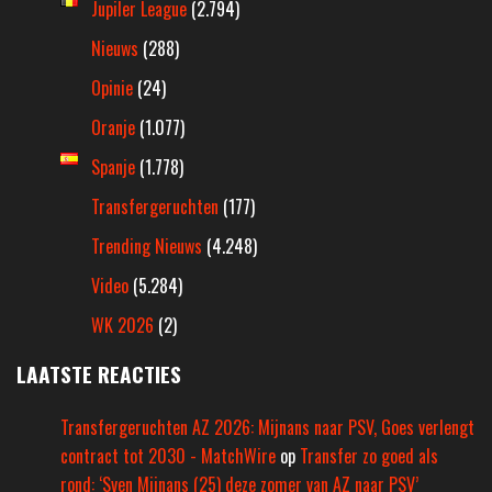
Jupiler League
(2.794)
Nieuws
(288)
Opinie
(24)
Oranje
(1.077)
Spanje
(1.778)
Transfergeruchten
(177)
Trending Nieuws
(4.248)
Video
(5.284)
WK 2026
(2)
LAATSTE REACTIES
Transfergeruchten AZ 2026: Mijnans naar PSV, Goes verlengt
contract tot 2030 - MatchWire
op
Transfer zo goed als
rond: ‘Sven Mijnans (25) deze zomer van AZ naar PSV’