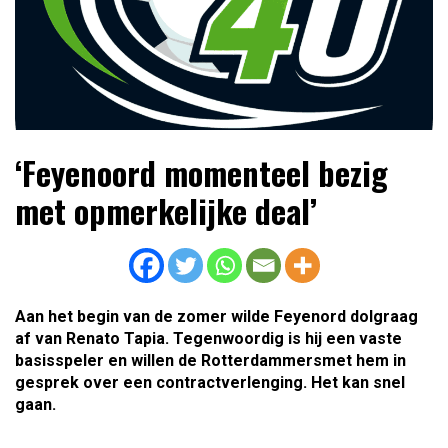
Lees dagelijks het laatste voetbalnieuws,
Voetbal4U.com Voetbalnieuws |
‘Feyenoord momenteel bezig
transferupdates, analyses en achtergronden over clubs,
Transfers, Eredivisie &
spelers en competities uit binnen- en buitenland.
met opmerkelijke deal’
Internationaal voetbal |
Aan het begin van de zomer wilde Feyenord dolgraag
af van Renato Tapia. Tegenwoordig is hij een vaste
basisspeler en willen de Rotterdammersmet hem in
gesprek over een contractverlenging. Het kan snel
gaan.