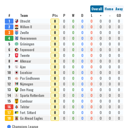
Overall
Home
Away
#
Team
Pts
P
W
D
L
+
-
GD
1
Utrecht
0
0
0
0
0
0
0
0
2
Willem II
0
0
0
0
0
0
0
0
3
Zwolle
0
0
0
0
0
0
0
0
4
Heerenveen
0
0
0
0
0
0
0
0
5
Gröningen
0
0
0
0
0
0
0
0
6
Feyenoord
0
0
0
0
0
0
0
0
7
Twente
0
0
0
0
0
0
0
0
8
Alkmaar
0
0
0
0
0
0
0
0
9
Ajax
0
0
0
0
0
0
0
0
10
Excelsior
0
0
0
0
0
0
0
0
11
Psv Eindhoven
0
0
0
0
0
0
0
0
12
Nijmegen
0
0
0
0
0
0
0
0
13
Den Haag
0
0
0
0
0
0
0
0
14
Sparta Rotterdam
0
0
0
0
0
0
0
0
15
Cambuur
0
0
0
0
0
0
0
0
16
Telstar
0
0
0
0
0
0
0
0
17
Fort. Sittard
0
0
0
0
0
0
0
0
18
Go Ahead Eagles
0
0
0
0
0
0
0
0
Champions League