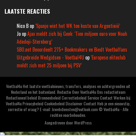
LAATSTE REACTIES
Nico B
op
‘Spanje wint het WK ten koste van Argentinië’
Jo
op
Ajax meldt zich bij Genk: ‘Tien miljoen euro voor Noah
Adedeji-Sternberg’
SBO.net Beoordeelt 275+ Bookmakers en Biedt Voetbalfans
Uitgebreide Wedgidsen - Voetbal4U
op
‘Europese eliteclub
meldt zich met 25 miljoen bij PSV’
Voetbal4u Het laatste voetbalnieuws, transfers, analyses en achtergronden uit
Nederland en het buitenland. Redactie Over Voetbal4u Ons redactieteam
Redactioneel beleid Bronnenbeleid Correctiebeleid Service Contact Werken bij
Voetbal4u Privacybeleid Cookiebeleid Disclaimer Contact Heb je een nieuwstip,
correctie of vraag? E-mail: Jcwebdiensten@outlook.com © Voetbal4u - Alle
rechten voorbehouden.
Aangedreven door
WordPress