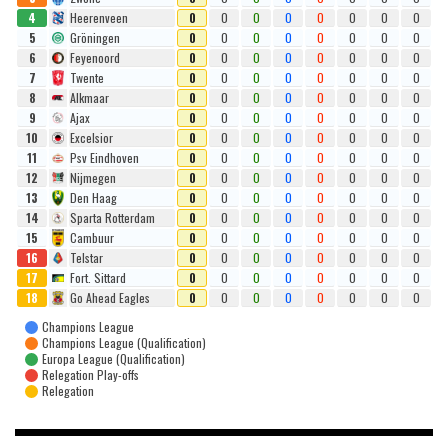
4
Heerenveen
0
0
0
0
0
0
0
0
5
Gröningen
0
0
0
0
0
0
0
0
6
Feyenoord
0
0
0
0
0
0
0
0
7
Twente
0
0
0
0
0
0
0
0
8
Alkmaar
0
0
0
0
0
0
0
0
9
Ajax
0
0
0
0
0
0
0
0
10
Excelsior
0
0
0
0
0
0
0
0
11
Psv Eindhoven
0
0
0
0
0
0
0
0
12
Nijmegen
0
0
0
0
0
0
0
0
13
Den Haag
0
0
0
0
0
0
0
0
14
Sparta Rotterdam
0
0
0
0
0
0
0
0
15
Cambuur
0
0
0
0
0
0
0
0
16
Telstar
0
0
0
0
0
0
0
0
17
Fort. Sittard
0
0
0
0
0
0
0
0
18
Go Ahead Eagles
0
0
0
0
0
0
0
0
Champions League
Champions League (Qualification)
Europa League (Qualification)
Relegation Play-offs
Relegation