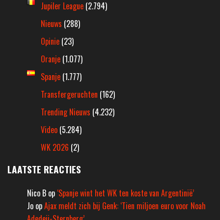
Jupiler League
(2.794)
Nieuws
(288)
Opinie
(23)
Oranje
(1.077)
Spanje
(1.777)
Transfergeruchten
(162)
Trending Nieuws
(4.232)
Video
(5.284)
WK 2026
(2)
LAATSTE REACTIES
Nico B
op
‘Spanje wint het WK ten koste van Argentinië’
Jo
op
Ajax meldt zich bij Genk: ‘Tien miljoen euro voor Noah
Adedeji-Sternberg’