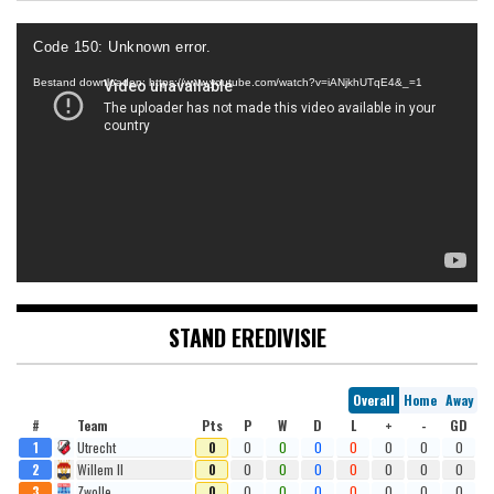
Videospeler
Code 150: Unknown error.
Bestand downloaden: https://www.youtube.com/watch?v=iANjkhUTqE4&_=1
STAND EREDIVISIE
Overall
Home
Away
#
Team
Pts
P
W
D
L
+
-
GD
1
Utrecht
0
0
0
0
0
0
0
0
2
Willem II
0
0
0
0
0
0
0
0
3
Zwolle
0
0
0
0
0
0
0
0