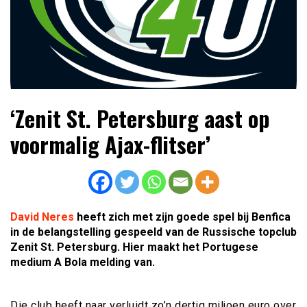
Lees dagelijks het laatste voetbalnieuws,
Voetbal4U.com Voetbalnieuws |
‘Zenit St. Petersburg aast op
transferupdates, analyses en achtergronden over clubs,
Transfers, Eredivisie &
spelers en competities uit binnen- en buitenland.
voormalig Ajax-flitser’
Internationaal voetbal |
David Neres
heeft zich met zijn goede spel bij Benfica
in de belangstelling gespeeld van de Russische topclub
Zenit St. Petersburg. Hier maakt het Portugese
medium A Bola melding van.
Die club heeft naar verluidt zo’n dertig miljoen euro over