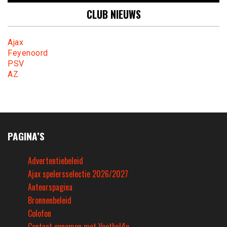
CLUB NIEUWS
Ajax
Feyenoord
PSV
AZ
PAGINA’S
Advertentiebeleid
Ajax spelersselectie 2026/2027
Auteurspagina
Bronnenbeleid
Colofon
Contact opnemen met Voetbal4u