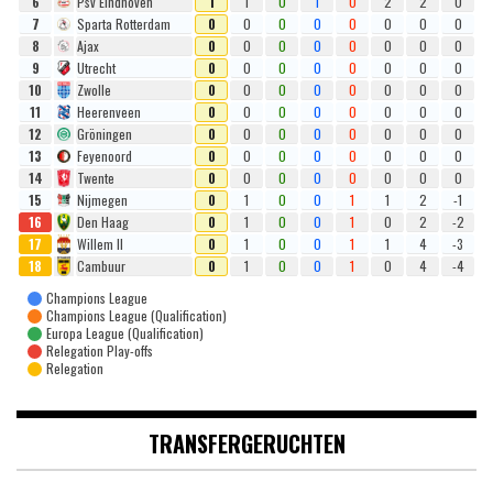
6
Psv Eindhoven
1
1
0
1
0
2
2
0
7
Sparta Rotterdam
0
0
0
0
0
0
0
0
8
Ajax
0
0
0
0
0
0
0
0
9
Utrecht
0
0
0
0
0
0
0
0
10
Zwolle
0
0
0
0
0
0
0
0
11
Heerenveen
0
0
0
0
0
0
0
0
12
Gröningen
0
0
0
0
0
0
0
0
13
Feyenoord
0
0
0
0
0
0
0
0
14
Twente
0
0
0
0
0
0
0
0
15
Nijmegen
0
1
0
0
1
1
2
-1
16
Den Haag
0
1
0
0
1
0
2
-2
17
Willem II
0
1
0
0
1
1
4
-3
18
Cambuur
0
1
0
0
1
0
4
-4
Champions League
Champions League (Qualification)
Europa League (Qualification)
Relegation Play-offs
Relegation
TRANSFERGERUCHTEN