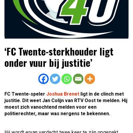
Lees dagelijks het laatste voetbalnieuws,
Voetbal4U.com Voetbalnieuws |
‘FC Twente-sterkhouder ligt
transferupdates, analyses en achtergronden over clubs,
Transfers, Eredivisie &
spelers en competities uit binnen- en buitenland.
onder vuur bij justitie’
Internationaal voetbal |
FC Twente-speler
Joshua Brenet
ligt in de clinch met
justitie. Dit weet Jan Colijn van RTV Oost te melden. Hij
moest zich vanochtend melden voor een
politierechter, maar was nergens te bekennen.
Hij wordt ervan verdacht twee keer te zijn opgepakt