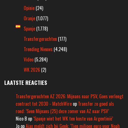
Opinie
(24)
Oranje
(1.077)
Spanje
(1.778)
Transfergeruchten
(177)
Trending Nieuws
(4.248)
Video
(5.284)
WK 2026
(2)
LAATSTE REACTIES
Transfergeruchten AZ 2026: Mijnans naar PSV, Goes verlengt
contract tot 2030 - MatchWire
op
Transfer zo goed als
rond: ‘Sven Mijnans (25) deze zomer van AZ naar PSV’
Nico B
op
‘Spanje wint het WK ten koste van Argentinië’
Jo
op
Ajax meldt zich bij Genk: ‘Tien miljoen euro voor Noah