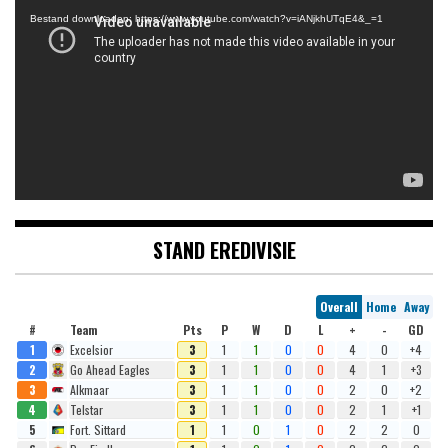
Bestand downloaden: https://www.youtube.com/watch?v=iANjkhUTqE4&_=1
STAND EREDIVISIE
Overall
Home
Away
#
Team
Pts
P
W
D
L
+
-
GD
1
Excelsior
3
1
1
0
0
4
0
+4
2
Go Ahead Eagles
3
1
1
0
0
4
1
+3
3
Alkmaar
3
1
1
0
0
2
0
+2
4
Telstar
3
1
1
0
0
2
1
+1
5
Fort. Sittard
1
1
0
1
0
2
2
0