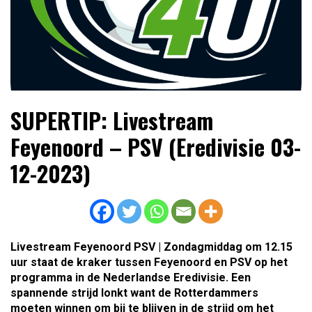
Lees dagelijks het laatste voetbalnieuws,
Voetbal4U.com Voetbalnieuws |
SUPERTIP: Livestream
transferupdates, analyses en achtergronden over clubs,
Transfers, Eredivisie &
spelers en competities uit binnen- en buitenland.
Feyenoord – PSV (Eredivisie 03-
Internationaal voetbal |
12-2023)
Livestream Feyenoord PSV | Zondagmiddag om 12.15
uur staat de kraker tussen Feyenoord en PSV op het
programma in de Nederlandse Eredivisie. Een
spannende strijd lonkt want de Rotterdammers
moeten winnen om bij te blijven in de strijd om het