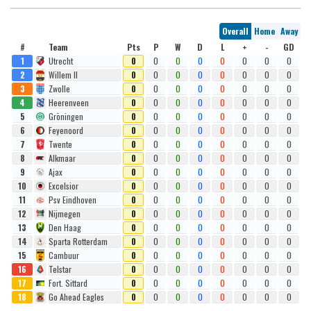
Overall
Home
Away
#
Team
Pts
P
W
D
L
+
-
GD
1
Utrecht
0
0
0
0
0
0
0
0
2
Willem II
0
0
0
0
0
0
0
0
3
Zwolle
0
0
0
0
0
0
0
0
4
Heerenveen
0
0
0
0
0
0
0
0
5
Gröningen
0
0
0
0
0
0
0
0
6
Feyenoord
0
0
0
0
0
0
0
0
7
Twente
0
0
0
0
0
0
0
0
8
Alkmaar
0
0
0
0
0
0
0
0
9
Ajax
0
0
0
0
0
0
0
0
10
Excelsior
0
0
0
0
0
0
0
0
11
Psv Eindhoven
0
0
0
0
0
0
0
0
12
Nijmegen
0
0
0
0
0
0
0
0
13
Den Haag
0
0
0
0
0
0
0
0
14
Sparta Rotterdam
0
0
0
0
0
0
0
0
15
Cambuur
0
0
0
0
0
0
0
0
16
Telstar
0
0
0
0
0
0
0
0
17
Fort. Sittard
0
0
0
0
0
0
0
0
18
Go Ahead Eagles
0
0
0
0
0
0
0
0