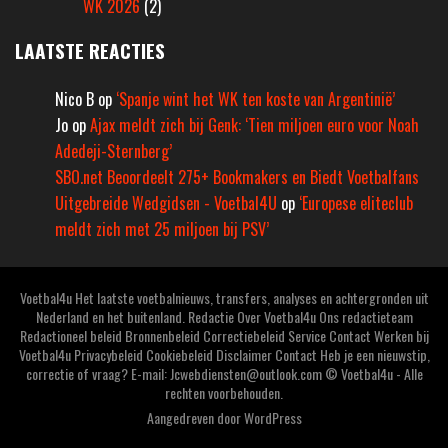
WK 2026
(2)
LAATSTE REACTIES
Nico B
op
‘Spanje wint het WK ten koste van Argentinië’
Jo
op
Ajax meldt zich bij Genk: ‘Tien miljoen euro voor Noah
Adedeji-Sternberg’
SBO.net Beoordeelt 275+ Bookmakers en Biedt Voetbalfans
Uitgebreide Wedgidsen - Voetbal4U
op
‘Europese eliteclub
meldt zich met 25 miljoen bij PSV’
Voetbal4u Het laatste voetbalnieuws, transfers, analyses en achtergronden uit
Nederland en het buitenland. Redactie Over Voetbal4u Ons redactieteam
Redactioneel beleid Bronnenbeleid Correctiebeleid Service Contact Werken bij
Voetbal4u Privacybeleid Cookiebeleid Disclaimer Contact Heb je een nieuwstip,
correctie of vraag? E-mail: Jcwebdiensten@outlook.com © Voetbal4u - Alle
rechten voorbehouden.
Aangedreven door
WordPress