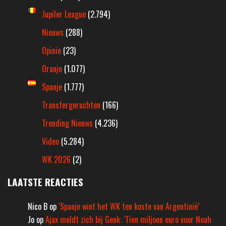
Jupiler League
(2.794)
Nieuws
(288)
Opinie
(23)
Oranje
(1.077)
Spanje
(1.777)
Transfergeruchten
(166)
Trending Nieuws
(4.236)
Video
(5.284)
WK 2026
(2)
LAATSTE REACTIES
Nico B
op
‘Spanje wint het WK ten koste van Argentinië’
Jo
op
Ajax meldt zich bij Genk: ‘Tien miljoen euro voor Noah