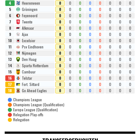
4
Heerenveen
0
0
0
0
0
0
0
0
5
Gröningen
0
0
0
0
0
0
0
0
6
Feyenoord
0
0
0
0
0
0
0
0
7
Twente
0
0
0
0
0
0
0
0
8
Alkmaar
0
0
0
0
0
0
0
0
9
Ajax
0
0
0
0
0
0
0
0
10
Excelsior
0
0
0
0
0
0
0
0
11
Psv Eindhoven
0
0
0
0
0
0
0
0
12
Nijmegen
0
0
0
0
0
0
0
0
13
Den Haag
0
0
0
0
0
0
0
0
14
Sparta Rotterdam
0
0
0
0
0
0
0
0
15
Cambuur
0
0
0
0
0
0
0
0
16
Telstar
0
0
0
0
0
0
0
0
17
Fort. Sittard
0
0
0
0
0
0
0
0
18
Go Ahead Eagles
0
0
0
0
0
0
0
0
Champions League
Champions League (Qualification)
Europa League (Qualification)
Relegation Play-offs
Relegation