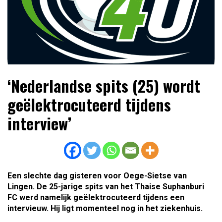
Lees dagelijks het laatste voetbalnieuws,
Voetbal4U.com Voetbalnieuws |
‘Nederlandse spits (25) wordt
transferupdates, analyses en achtergronden over clubs,
Transfers, Eredivisie &
spelers en competities uit binnen- en buitenland.
geëlektrocuteerd tijdens
Internationaal voetbal |
interview’
Een slechte dag gisteren voor Oege-Sietse van
Lingen. De 25-jarige spits van het Thaise Suphanburi
FC werd namelijk geëlektrocuteerd tijdens een
intervieuw. Hij ligt momenteel nog in het ziekenhuis.