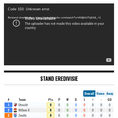
Videospeler
Code 150: Unknown error.
Bestand downloaden: https://www.youtube.com/watch?v=iANjkhUTqE4&_=1
STAND EREDIVISIE
Overall
Home
Away
#
Team
Pts
P
W
D
L
+
-
GD
1
Utrecht
0
0
0
0
0
0
0
0
2
Willem II
0
0
0
0
0
0
0
0
3
Zwolle
0
0
0
0
0
0
0
0