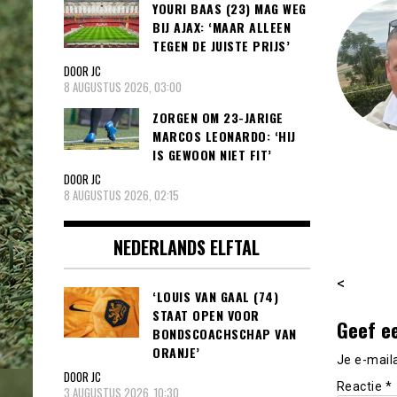
YOURI BAAS (23) MAG WEG
BIJ AJAX: ‘MAAR ALLEEN
TEGEN DE JUISTE PRIJS’
DOOR JC
8 AUGUSTUS 2026, 03:00
ZORGEN OM 23-JARIGE
MARCOS LEONARDO: ‘HIJ
IS GEWOON NIET FIT’
DOOR JC
8 AUGUSTUS 2026, 02:15
NEDERLANDS ELFTAL
<
‘LOUIS VAN GAAL (74)
STAAT OPEN VOOR
Geef e
BONDSCOACHSCHAP VAN
ORANJE’
Je e-mail
DOOR JC
Reactie
*
3 AUGUSTUS 2026, 10:30