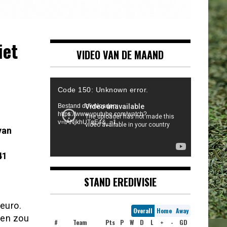
iet
VIDEO VAN DE MAAND
Videospeler
Code 150: Unknown error.
Bestand downloaden:
https://www.youtube.com/watch?
v=iANjkhUTqE4&_=1
van
41
STAND EREDIVISIE
euro.
Overall
Home
Away
 en zou
#
Team
Pts
P
W
D
L
+
-
GD