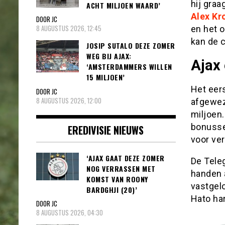
hij graa
ACHT MILJOEN WAARD’
Alex Kr
DOOR JC
8 AUGUSTUS 2026, 12:45
en het 
kan de c
JOSIP SUTALO DEZE ZOMER
WEG BIJ AJAX:
Ajax
‘AMSTERDAMMERS WILLEN
15 MILJOEN’
Het eer
DOOR JC
8 AUGUSTUS 2026, 12:00
afgewez
miljoen.
bonusse
EREDIVISIE NIEUWS
voor ver
‘AJAX GAAT DEZE ZOMER
De Teleg
NOG VERRASSEN MET
handen a
KOMST VAN ROONY
vastgelo
BARDGHJI (20)’
Hato har
DOOR JC
8 AUGUSTUS 2026, 04:30