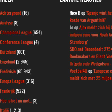
Achtergrond
(16)
Nico B
op
‘Spanje wint h
koste van Argentinië’
Analyse
(8)
Jo
op
Ajax meldt zich bij 
Champions League
(654)
miljoen euro voor Noah A
Sternberg’
Conference League
(4)
SBO.net Beoordeelt 275
Duitsland
(601)
Bookmakers en Biedt Voe
Engeland
(2.945)
Uitgebreide Wedgidsen -
Voetbal4U
op
‘Europese e
Eredivisie
(65.943)
meldt zich met 25 miljoen
Europa League
(316)
Frankrijk
(522)
Hoe is het nu met..
(3)
Italië
(1.213)