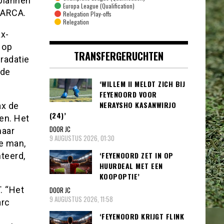
 plannen
Europa League (Qualification)
MARCA.
Relegation Play-offs
Relegation
ax-
 op
TRANSFERGERUCHTEN
gradatie
 de
‘WILLEM II MELDT ZICH BIJ
FEYENOORD VOOR
NERAYSHO KASANWIRJO
ax de
(24)’
en. Het
DOOR JC
maar
9 AUGUSTUS 2026, 01:30
te man,
‘FEYENOORD ZET IN OP
teerd,
HUURDEAL MET EEN
KOOPOPTIE’
. “Het
DOOR JC
9 AUGUSTUS 2026, 11:58
arc
‘FEYENOORD KRIJGT FLINK