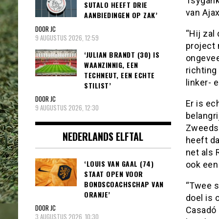
Tsygank
SUTALO HEEFT DRIE
van Aja
AANBIEDINGEN OP ZAK’
DOOR JC
“Hij zal
9 AUGUSTUS 2026, 12:59
project
‘JULIAN BRANDT (30) IS
ongeveer
WAANZINNIG, EEN
richting
TECHNEUT, EEN ECHTE
linker- 
STILIST’
DOOR JC
Er is e
9 AUGUSTUS 2026, 12:30
belangri
Zweedse
NEDERLANDS ELFTAL
heeft da
net als
‘LOUIS VAN GAAL (74)
ook een 
STAAT OPEN VOOR
BONDSCOACHSCHAP VAN
“Twee sp
ORANJE’
doel is 
DOOR JC
Casadó 
3 AUGUSTUS 2026, 10:30