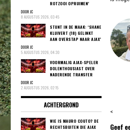
ROTZOOI OPRUIMEN’
DOOR JC
8 AUGUSTUS 2026, 03:45
STUNT IN DE MAAK: ‘SHANE
KLUIVERT (18) GELINKT
AAN OVERSTAP NAAR AJAX’
DOOR JC
5 AUGUSTUS 2026, 04:30
VOORMALIG AJAX-SPELER
DOLENTHOUSIAST OVER
NADERENDE TRANSFER
DOOR JC
2 AUGUSTUS 2026, 02:15
ACHTERGROND
<
WIE IS MAURO COUTO? DE
Geef e
RECHTSBUITEN DIE AJAX