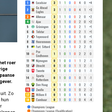
1
Excelsior
3
1
1
0
0
4
0
+4
Go Ahead
2
3
1
1
0
0
4
1
+3
Eagles
3
Alkmaar
3
1
1
0
0
2
0
+2
4
Ajax
3
1
1
0
0
2
0
+2
5
Gröningen
3
1
1
0
0
2
1
+1
6
Telstar
3
1
1
0
0
2
1
+1
7
Feyenoord
3
1
1
0
0
1
0
+1
8
Heerenveen
3
1
1
0
0
1
0
+1
9
Fort. Sittard
1
1
0
1
0
2
2
0
Psv
10
1
1
0
1
0
2
2
0
Eindhoven
11
Nijmegen
0
1
0
0
1
1
2
-1
et roer
12
Utrecht
0
1
0
0
1
1
2
-1
rige
13
Twente
0
1
0
0
1
0
1
-1
Spaanse
Sparta
14
0
1
0
0
1
0
1
-1
Rotterdam
gever.
15
Den Haag
0
1
0
0
1
0
2
-2
16
Zwolle
0
1
0
0
1
0
2
-2
uit. Zo
17
Willem II
0
1
0
0
1
1
4
-3
 hun
18
Cambuur
0
1
0
0
1
0
4
-4
r
Champions League
Champions League (Qualification)