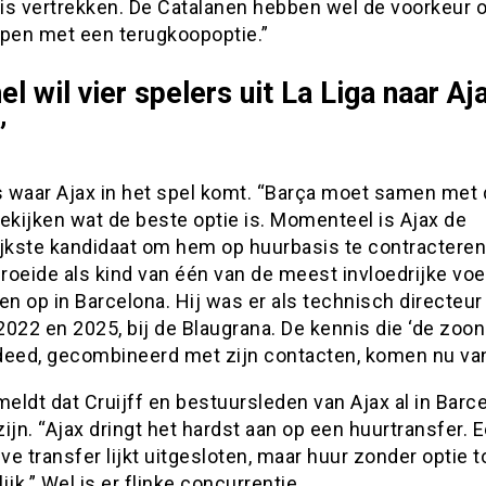
is vertrekken. De Catalanen hebben wel de voorkeur
open met een terugkoopoptie.”
el wil vier spelers uit La Liga naar Aj
”
is waar Ajax in het spel komt. “Barça moet samen met
ekijken wat de beste optie is. Momenteel is Ajax de
ijkste kandidaat om hem op huurbasis te contracteren
groeide als kind van één van de meest invloedrijke voe
jden op in Barcelona. Hij was er als technisch directeur
022 en 2025, bij de Blaugrana. De kennis die ‘de zoon
deed, gecombineerd met zijn contacten, komen nu va
ldt dat Cruijff en bestuursleden van Ajax al in Barc
ijn. “Ajax dringt het hardst aan op een huurtransfer. 
eve transfer lijkt uitgesloten, maar huur zonder optie 
ijk.” Wel is er flinke concurrentie.