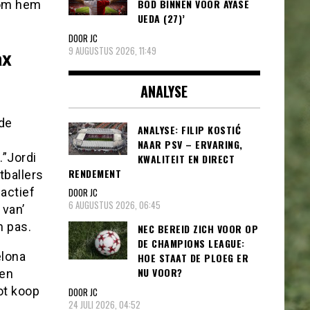
BOD BINNEN VOOR AYASE
 om hem
UEDA (27)’
DOOR JC
9 AUGUSTUS 2026, 11:49
ax
ANALYSE
 de
ANALYSE: FILIP KOSTIĆ
NAAR PSV – ERVARING,
.”Jordi
KWALITEIT EN DIRECT
RENDEMENT
tballers
 actief
DOOR JC
6 AUGUSTUS 2026, 06:45
 van’
n pas.
NEC BEREID ZICH VOOR OP
DE CHAMPIONS LEAGUE:
elona
HOE STAAT DE PLOEG ER
NU VOOR?
Een
tot koop
DOOR JC
24 JULI 2026, 04:52