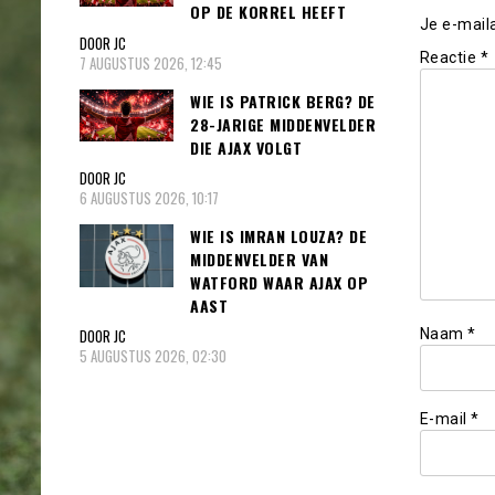
OP DE KORREL HEEFT
Je e-mail
DOOR JC
Reactie
*
7 AUGUSTUS 2026, 12:45
WIE IS PATRICK BERG? DE
28-JARIGE MIDDENVELDER
DIE AJAX VOLGT
DOOR JC
6 AUGUSTUS 2026, 10:17
WIE IS IMRAN LOUZA? DE
MIDDENVELDER VAN
WATFORD WAAR AJAX OP
AAST
Naam
*
DOOR JC
5 AUGUSTUS 2026, 02:30
E-mail
*