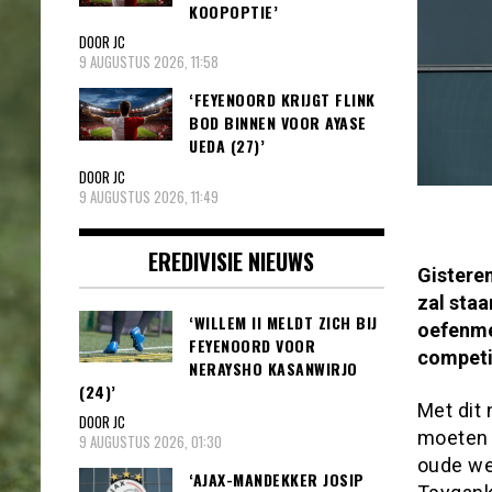
KOOPOPTIE’
DOOR JC
9 AUGUSTUS 2026, 11:58
‘FEYENOORD KRIJGT FLINK
BOD BINNEN VOOR AYASE
UEDA (27)’
DOOR JC
9 AUGUSTUS 2026, 11:49
EREDIVISIE NIEUWS
Gistere
zal staa
‘WILLEM II MELDT ZICH BIJ
oefenme
FEYENOORD VOOR
competi
NERAYSHO KASANWIRJO
(24)’
Met dit
DOOR JC
moeten 
9 AUGUSTUS 2026, 01:30
oude we
‘AJAX-MANDEKKER JOSIP