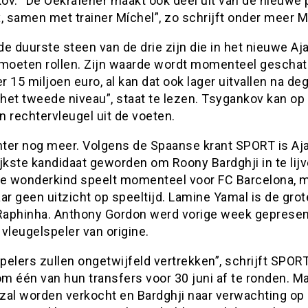
ov. “De Oekraïener maakt ook deel uit van de nieuwe
x, samen met trainer Míchel”, zo schrijft onder meer 
 de duurste steen van de drie zijn die in het nieuwe Aj
 moeten rollen. Zijn waarde wordt momenteel geschat
 15 miljoen euro, al kan dat ook lager uitvallen na de
 het tweede niveau”, staat te lezen. Tsygankov kan op
en rechtervleugel uit de voeten.
chter nog meer. Volgens de Spaanse krant SPORT is Aj
jkste kandidaat geworden om Roony Bardghji in te lijv
 wonderkind speelt momenteel voor FC Barcelona, 
ar geen uitzicht op speeltijd. Lamine Yamal is de gro
 Raphinha. Anthony Gordon werd vorige week gepresen
vleugelspeler van origine.
elers zullen ongetwijfeld vertrekken”, schrijft SPORT
om één van hun transfers voor 30 juni af te ronden. M
zal worden verkocht en Bardghji naar verwachting op