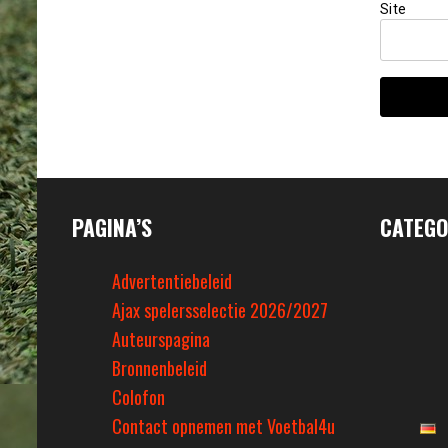
Site
PAGINA’S
CATEGO
Advertentiebeleid
Ajax spelersselectie 2026/2027
Auteurspagina
Bronnenbeleid
Colofon
Contact opnemen met Voetbal4u