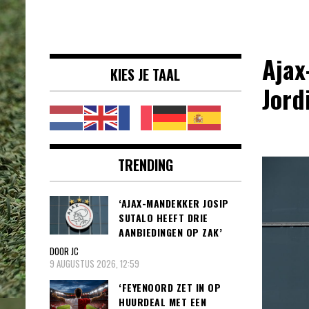
Voetbalnieuws |
clubs, spelers en competities uit
Transfers,
binnen- en buitenland.
Eredivisie &
Ajax-
KIES JE TAAL
Internationaal
Jordi
voetbal |
TRENDING
‘AJAX-MANDEKKER JOSIP
SUTALO HEEFT DRIE
AANBIEDINGEN OP ZAK’
DOOR JC
9 AUGUSTUS 2026, 12:59
‘FEYENOORD ZET IN OP
HUURDEAL MET EEN