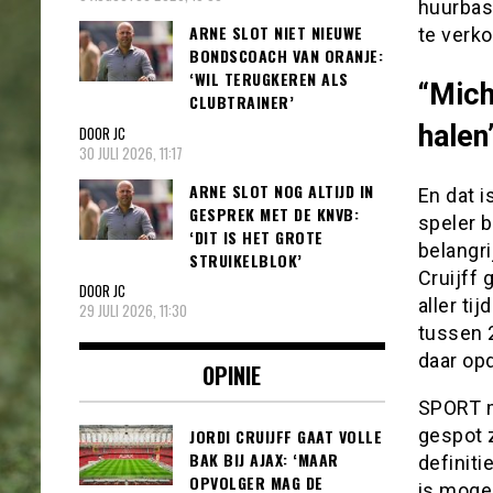
huurbas
ARNE SLOT NIET NIEUWE
te verk
BONDSCOACH VAN ORANJE:
‘WIL TERUGKEREN ALS
“Mich
CLUBTRAINER’
halen
DOOR JC
30 JULI 2026, 11:17
ARNE SLOT NOG ALTIJD IN
En dat 
GESPREK MET DE KNVB:
speler b
‘DIT IS HET GROTE
belangr
STRUIKELBLOK’
Cruijff 
DOOR JC
aller ti
29 JULI 2026, 11:30
tussen 2
daar op
OPINIE
SPORT me
gespot z
JORDI CRUIJFF GAAT VOLLE
BAK BIJ AJAX: ‘MAAR
definiti
OPVOLGER MAG DE
is mogel