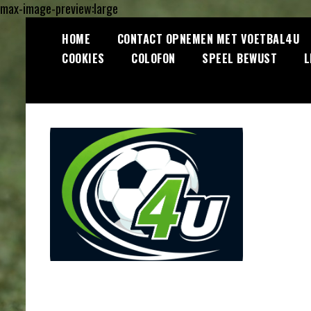
max-image-preview:large
Ga
HOME
CONTACT OPNEMEN MET VOETBAL4U
naar
COOKIES
COLOFON
SPEEL BEWUST
L
de
inhoud
Lees dagelijks het laatste
Voetbal4U.com
voetbalnieuws, transferupdates,
analyses en achtergronden over