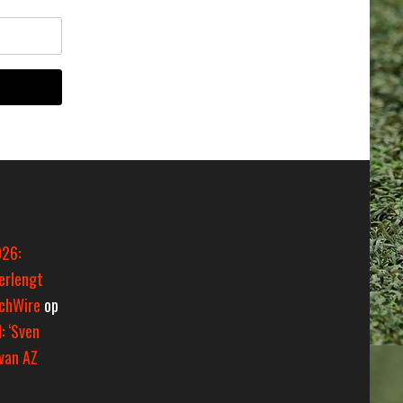
026:
erlengt
tchWire
op
: ‘Sven
van AZ