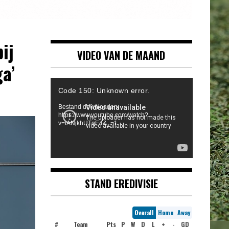
ij
VIDEO VAN DE MAAND
ga’
Videospeler
Code 150: Unknown error.
Bestand downloaden:
https://www.youtube.com/watch?
v=iANjkhUTqE4&_=1
STAND EREDIVISIE
Overall
Home
Away
#
Team
Pts
P
W
D
L
+
-
GD