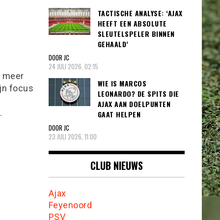
TACTISCHE ANALYSE: ‘AJAX
HEEFT EEN ABSOLUTE
SLEUTELSPELER BINNEN
GEHAALD’
DOOR JC
24 JULI 2026, 02:15
l meer
WIE IS MARCOS
ijn focus
LEONARDO? DE SPITS DIE
AJAX AAN DOELPUNTEN
.
GAAT HELPEN
DOOR JC
23 JULI 2026, 11:00
CLUB NIEUWS
Ajax
Feyenoord
PSV