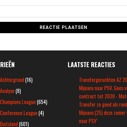
RIEËN
LAATSTE REACTIES
Achtergrond
(16)
Transfergeruchten AZ 2
Mijnans naar PSV, Goes v
Analyse
(8)
contract tot 2030 - Ma
Champions League
(654)
Transfer zo goed als rond
Mijnans (25) deze zomer 
Conference League
(4)
naar PSV’
Duitsland
(601)