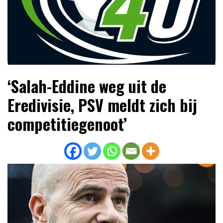
Lees dagelijks het laatste voetbalnieuws,
Voetbal4U.com Voetbalnieuws |
‘Salah-Eddine weg uit de
transferupdates, analyses en achtergronden over clubs,
Transfers, Eredivisie &
spelers en competities uit binnen- en buitenland.
Eredivisie, PSV meldt zich bij
Internationaal voetbal |
competitiegenoot’