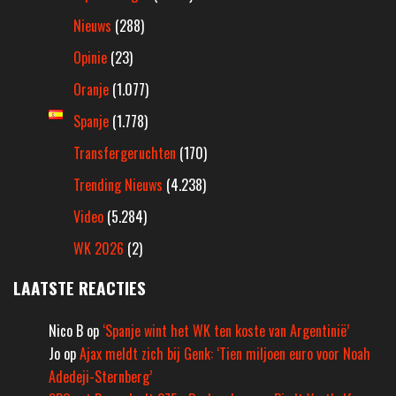
Nieuws
(288)
Opinie
(23)
Oranje
(1.077)
Spanje
(1.778)
Transfergeruchten
(170)
Trending Nieuws
(4.238)
Video
(5.284)
WK 2026
(2)
LAATSTE REACTIES
Nico B
op
‘Spanje wint het WK ten koste van Argentinië’
Jo
op
Ajax meldt zich bij Genk: ‘Tien miljoen euro voor Noah
Adedeji-Sternberg’