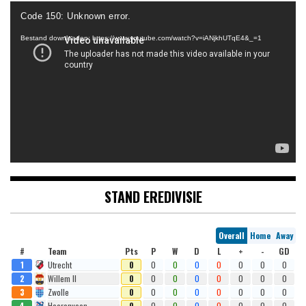
Videospeler
Code 150: Unknown error.
Bestand downloaden: https://www.youtube.com/watch?v=iANjkhUTqE4&_=1
STAND EREDIVISIE
Overall
Home
Away
#
Team
Pts
P
W
D
L
+
-
GD
1
Utrecht
0
0
0
0
0
0
0
0
2
Willem II
0
0
0
0
0
0
0
0
3
Zwolle
0
0
0
0
0
0
0
0
4
Heerenveen
0
0
0
0
0
0
0
0