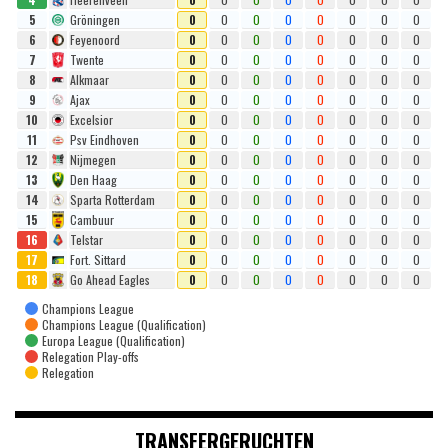
5
Gröningen
0
0
0
0
0
0
0
0
6
Feyenoord
0
0
0
0
0
0
0
0
7
Twente
0
0
0
0
0
0
0
0
8
Alkmaar
0
0
0
0
0
0
0
0
9
Ajax
0
0
0
0
0
0
0
0
10
Excelsior
0
0
0
0
0
0
0
0
11
Psv Eindhoven
0
0
0
0
0
0
0
0
12
Nijmegen
0
0
0
0
0
0
0
0
13
Den Haag
0
0
0
0
0
0
0
0
14
Sparta Rotterdam
0
0
0
0
0
0
0
0
15
Cambuur
0
0
0
0
0
0
0
0
16
Telstar
0
0
0
0
0
0
0
0
17
Fort. Sittard
0
0
0
0
0
0
0
0
18
Go Ahead Eagles
0
0
0
0
0
0
0
0
Champions League
Champions League (Qualification)
Europa League (Qualification)
Relegation Play-offs
Relegation
TRANSFERGERUCHTEN