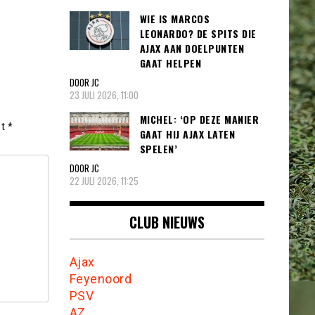
WIE IS MARCOS
LEONARDO? DE SPITS DIE
AJAX AAN DOELPUNTEN
GAAT HELPEN
DOOR JC
23 JULI 2026, 11:00
MICHEL: ‘OP DEZE MANIER
et
*
GAAT HIJ AJAX LATEN
SPELEN’
DOOR JC
22 JULI 2026, 11:25
CLUB NIEUWS
Ajax
Feyenoord
PSV
AZ