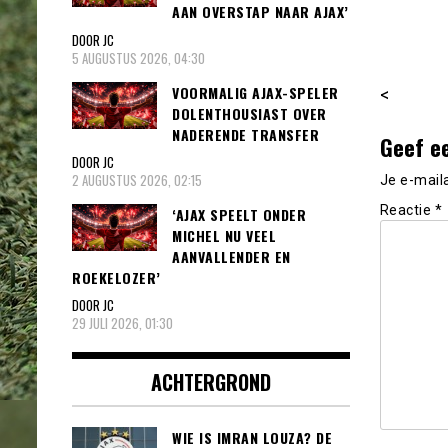
AAN OVERSTAP NAAR AJAX’
DOOR JC
5 AUGUSTUS 2026, 04:30
VOORMALIG AJAX-SPELER
<
DOLENTHOUSIAST OVER
NADERENDE TRANSFER
Geef e
DOOR JC
2 AUGUSTUS 2026, 02:15
Je e-mail
Reactie
*
‘AJAX SPEELT ONDER
MICHEL NU VEEL
AANVALLENDER EN
ROEKELOZER’
DOOR JC
29 JULI 2026, 01:30
ACHTERGROND
WIE IS IMRAN LOUZA? DE