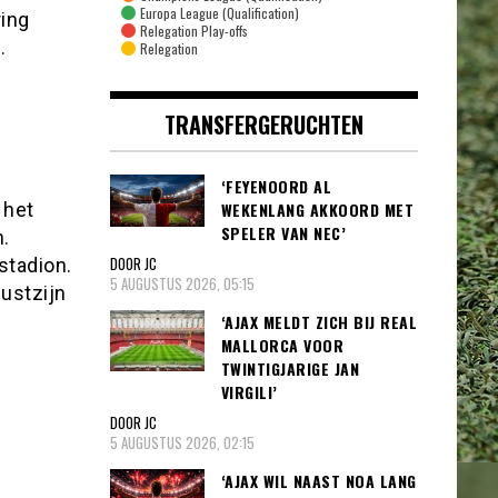
Europa League (Qualification)
ring
Relegation Play-offs
.
Relegation
TRANSFERGERUCHTEN
‘FEYENOORD AL
WEKENLANG AKKOORD MET
 het
SPELER VAN NEC’
n.
DOOR JC
stadion.
5 AUGUSTUS 2026, 05:15
wustzijn
‘AJAX MELDT ZICH BIJ REAL
MALLORCA VOOR
TWINTIGJARIGE JAN
VIRGILI’
DOOR JC
5 AUGUSTUS 2026, 02:15
‘AJAX WIL NAAST NOA LANG