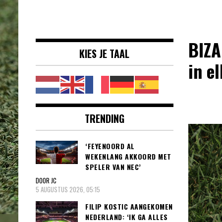
Voetbalnieuws |
clubs, spelers en competities uit
Transfers,
binnen- en buitenland.
Eredivisie &
BIZA
KIES JE TAAL
Internationaal
in e
voetbal |
TRENDING
‘FEYENOORD AL
WEKENLANG AKKOORD MET
SPELER VAN NEC’
DOOR JC
5 AUGUSTUS 2026, 05:15
FILIP KOSTIC AANGEKOMEN
NEDERLAND: ‘IK GA ALLES