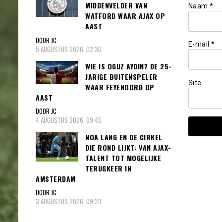
MIDDENVELDER VAN
Naam
*
WATFORD WAAR AJAX OP
AAST
DOOR JC
E-mail
*
5 AUGUSTUS 2026, 02:30
WIE IS OGUZ AYDIN? DE 25-
JARIGE BUITENSPELER
Site
WAAR FEYENOORD OP
AAST
DOOR JC
4 AUGUSTUS 2026, 09:45
NOA LANG EN DE CIRKEL
DIE ROND LIJKT: VAN AJAX-
TALENT TOT MOGELIJKE
TERUGKEER IN
AMSTERDAM
DOOR JC
3 AUGUSTUS 2026, 09:23