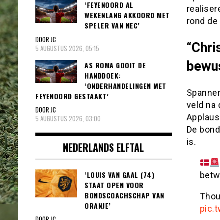
‘FEYENOORD AL
realiser
WEKENLANG AKKOORD MET
rond de 
SPELER VAN NEC’
DOOR JC
“Chri
5 AUGUSTUS 2026, 05:15
bewus
AS ROMA GOOIT DE
HANDDOEK:
‘ONDERHANDELINGEN MET
Spannen
FEYENOORD GESTAAKT’
veld na 
DOOR JC
Applaus 
5 AUGUSTUS 2026, 03:00
De bond 
is.
NEDERLANDS ELFTAL
‘LOUIS VAN GAAL (74)
betw
STAAT OPEN VOOR
BONDSCOACHSCHAP VAN
Thou
ORANJE’
pic.
DOOR JC