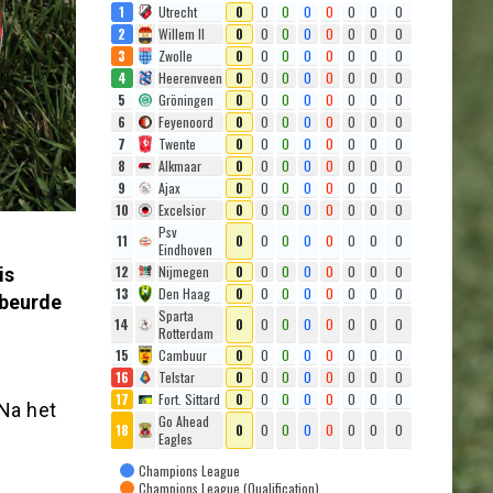
1
Utrecht
0
0
0
0
0
0
0
0
2
Willem II
0
0
0
0
0
0
0
0
3
Zwolle
0
0
0
0
0
0
0
0
4
Heerenveen
0
0
0
0
0
0
0
0
5
Gröningen
0
0
0
0
0
0
0
0
6
Feyenoord
0
0
0
0
0
0
0
0
7
Twente
0
0
0
0
0
0
0
0
8
Alkmaar
0
0
0
0
0
0
0
0
9
Ajax
0
0
0
0
0
0
0
0
10
Excelsior
0
0
0
0
0
0
0
0
Psv
11
0
0
0
0
0
0
0
0
Eindhoven
12
Nijmegen
0
0
0
0
0
0
0
0
is
13
Den Haag
0
0
0
0
0
0
0
0
ebeurde
Sparta
14
0
0
0
0
0
0
0
0
Rotterdam
15
Cambuur
0
0
0
0
0
0
0
0
16
Telstar
0
0
0
0
0
0
0
0
17
Fort. Sittard
0
0
0
0
0
0
0
0
Na het
Go Ahead
18
0
0
0
0
0
0
0
0
Eagles
Champions League
Champions League (Qualification)