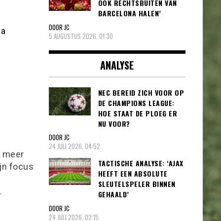
OOK RECHTSBUITEN VAN
BARCELONA HALEN’
DOOR JC
 a
5 AUGUSTUS 2026, 01:30
ANALYSE
NEC BEREID ZICH VOOR OP
DE CHAMPIONS LEAGUE:
HOE STAAT DE PLOEG ER
NU VOOR?
DOOR JC
24 JULI 2026, 04:52
l meer
TACTISCHE ANALYSE: ‘AJAX
ijn focus
HEEFT EEN ABSOLUTE
SLEUTELSPELER BINNEN
.
GEHAALD’
DOOR JC
24 JULI 2026, 02:15