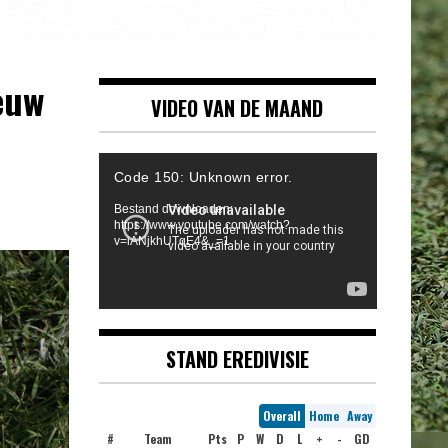
euw
VIDEO VAN DE MAAND
Videospeler
Code 150: Unknown error.
Bestand downloaden:
https://www.youtube.com/watch?
v=iANjkhUTqE4&_=1
STAND EREDIVISIE
Overall
Home
Away
#
Team
Pts
P
W
D
L
+
-
GD