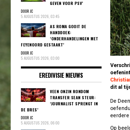
GEVEN VOOR PSV’
DOOR JC
5 AUGUSTUS 2026, 03:45
AS ROMA GOOIT DE
HANDDOEK:
‘ONDERHANDELINGEN MET
FEYENOORD GESTAAKT’
DOOR JC
5 AUGUSTUS 2026, 03:00
Verschr
oefenin
EREDIVISIE NIEUWS
Christia
dit al t
VEEN ONZIN RONDOM
TRANSFER SEAN STEUR:
De Deen
‘JOURNALIST SPRENGT IN
oefendu
DE BRES’
eerdere 
DOOR JC
5 AUGUSTUS 2026, 06:00
Op beeld