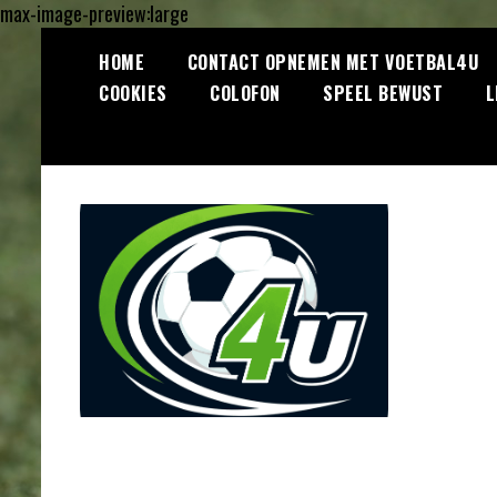
max-image-preview:large
Ga
HOME
CONTACT OPNEMEN MET VOETBAL4U
naar
COOKIES
COLOFON
SPEEL BEWUST
L
de
inhoud
Lees dagelijks het laatste
Voetbal4U.com
voetbalnieuws, transferupdates,
analyses en achtergronden over