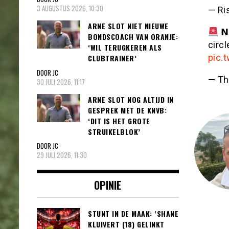
3 AUGUSTUS 2026, 10:30
— Ri
ARNE SLOT NIET NIEUWE
𝗡
BONDSCOACH VAN ORANJE:
circl
‘WIL TERUGKEREN ALS
pic.
CLUBTRAINER’
DOOR JC
— Th
30 JULI 2026, 11:17
ARNE SLOT NOG ALTIJD IN
GESPREK MET DE KNVB:
‘DIT IS HET GROTE
STRUIKELBLOK’
DOOR JC
29 JULI 2026, 11:30
OPINIE
STUNT IN DE MAAK: ‘SHANE
KLUIVERT (18) GELINKT