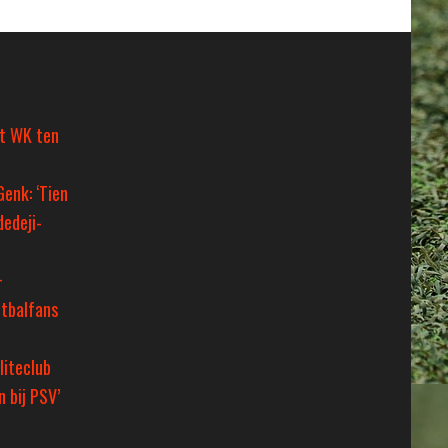
et WK ten
Genk: ‘Tien
dedeji-
+
tbalfans
liteclub
 bij PSV’