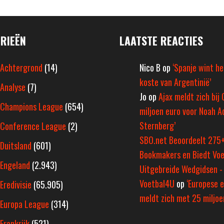
RIEËN
LAATSTE REACTIES
Achtergrond
(14)
Nico B
op
‘Spanje wint h
koste van Argentinië’
Analyse
(7)
Jo
op
Ajax meldt zich bij 
Champions League
(654)
miljoen euro voor Noah A
Sternberg’
Conference League
(2)
SBO.net Beoordeelt 275
Duitsland
(601)
Bookmakers en Biedt Voe
Engeland
(2.943)
Uitgebreide Wedgidsen -
Voetbal4U
op
‘Europese e
Eredivisie
(65.905)
meldt zich met 25 miljoen
Europa League
(314)
Frankrijk
(521)