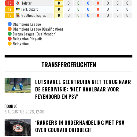
16
Telstar
0
0
0
0
0
0
0
0
17
Fort. Sittard
0
0
0
0
0
0
0
0
18
Go Ahead Eagles
0
0
0
0
0
0
0
0
Champions League
Champions League (Qualification)
Europa League (Qualification)
Relegation Play-offs
Relegation
TRANSFERGERUCHTEN
LUTSHAREL GEERTRUIDA NIET TERUG NAAR
DE EREDIVISIE: ‘NIET HAALBAAR VOOR
FEYENOORD EN PSV’
DOOR JC
6 AUGUSTUS 2026, 12:30
‘RANGERS IN ONDERHANDELING MET PSV
OVER COUHAIB DRIOUECH’