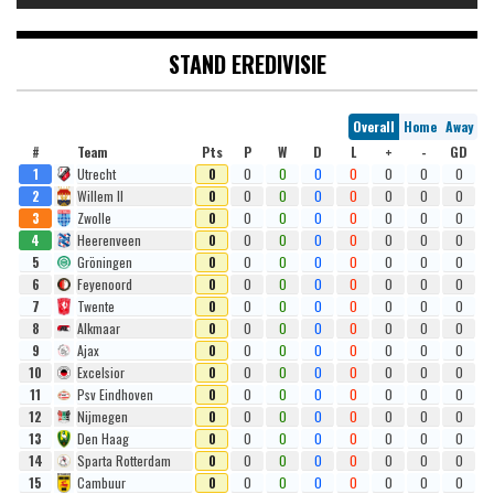
STAND EREDIVISIE
Overall
Home
Away
#
Team
Pts
P
W
D
L
+
-
GD
1
Utrecht
0
0
0
0
0
0
0
0
2
Willem II
0
0
0
0
0
0
0
0
3
Zwolle
0
0
0
0
0
0
0
0
4
Heerenveen
0
0
0
0
0
0
0
0
5
Gröningen
0
0
0
0
0
0
0
0
6
Feyenoord
0
0
0
0
0
0
0
0
7
Twente
0
0
0
0
0
0
0
0
8
Alkmaar
0
0
0
0
0
0
0
0
9
Ajax
0
0
0
0
0
0
0
0
10
Excelsior
0
0
0
0
0
0
0
0
11
Psv Eindhoven
0
0
0
0
0
0
0
0
12
Nijmegen
0
0
0
0
0
0
0
0
13
Den Haag
0
0
0
0
0
0
0
0
14
Sparta Rotterdam
0
0
0
0
0
0
0
0
15
Cambuur
0
0
0
0
0
0
0
0