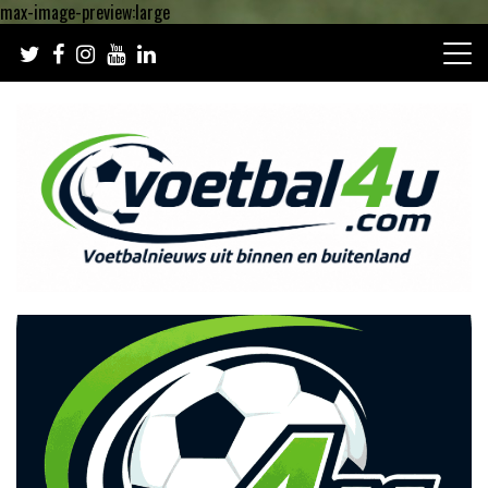
max-image-preview:large
Ga
naar
de
inhoud