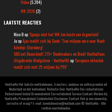
Video
(5.284)
WK 2026
(2)
LAATSTE REACTIES
Nico B
op
‘Spanje wint het WK ten koste van Argentinië’
Jo
op
Ajax meldt zich bij Genk: ‘Tien miljoen euro voor Noah
Adedeji-Sternberg’
SBO.net Beoordeelt 275+ Bookmakers en Biedt Voetbalfans
Uitgebreide Wedgidsen - Voetbal4U
op
‘Europese eliteclub
meldt zich met 25 miljoen bij PSV’
Voetbal4u Het laatste voetbalnieuws, transfers, analyses en achtergronden uit
Nederland en het buitenland. Redactie Over Voetbal4u Ons redactieteam
Redactioneel beleid Bronnenbeleid Correctiebeleid Service Contact Werken bij
Voetbal4u Privacybeleid Cookiebeleid Disclaimer Contact Heb je een nieuwstip,
correctie of vraag? E-mail: Jcwebdiensten@outlook.com © Voetbal4u - Alle
rechten voorbehouden.