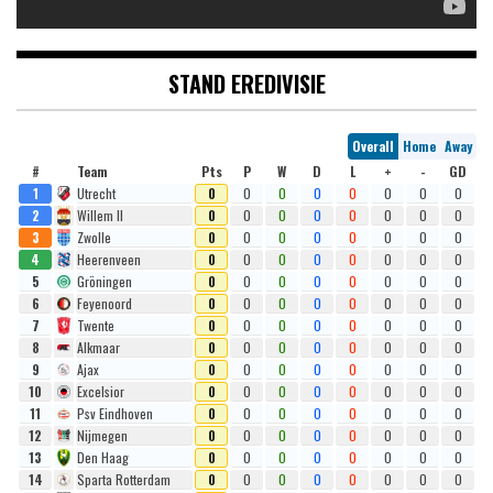
STAND EREDIVISIE
Overall
Home
Away
#
Team
Pts
P
W
D
L
+
-
GD
1
Utrecht
0
0
0
0
0
0
0
0
2
Willem II
0
0
0
0
0
0
0
0
3
Zwolle
0
0
0
0
0
0
0
0
4
Heerenveen
0
0
0
0
0
0
0
0
5
Gröningen
0
0
0
0
0
0
0
0
6
Feyenoord
0
0
0
0
0
0
0
0
7
Twente
0
0
0
0
0
0
0
0
8
Alkmaar
0
0
0
0
0
0
0
0
9
Ajax
0
0
0
0
0
0
0
0
10
Excelsior
0
0
0
0
0
0
0
0
11
Psv Eindhoven
0
0
0
0
0
0
0
0
12
Nijmegen
0
0
0
0
0
0
0
0
13
Den Haag
0
0
0
0
0
0
0
0
14
Sparta Rotterdam
0
0
0
0
0
0
0
0