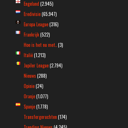
Engeland
(2.945)
Eredivisie
(65.947)
Europa League
(316)
Frankrijk
(522)
Hoe is het nu met..
(3)
Italië
(1.213)
Jupiler League
(2.794)
Nieuws
(288)
Opinie
(24)
Oranje
(1.077)
Spanje
(1.778)
Transfergeruchten
(174)
Trending Nieuws
(4.245)