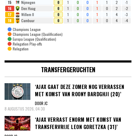
15
Nijmegen
0
1
0
0
1
1
2
-1
16
Den Haag
0
1
0
0
1
0
2
-2
17
Willem II
0
1
0
0
1
1
4
-3
18
Cambuur
0
1
0
0
1
0
4
-4
Champions League
Champions League (Qualification)
Europa League (Qualification)
Relegation Play-offs
Relegation
TRANSFERGERUCHTEN
‘AJAX GAAT DEZE ZOMER NOG VERRASSEN
MET KOMST VAN ROONY BARDGHJI (20)’
DOOR JC
8 AUGUSTUS 2026, 04:30
‘AJAX VERRAST ENORM MET KOMST VAN
TRANSFERVRIJE LEON GORETZKA (31)’