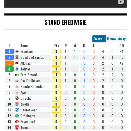
STAND EREDIVISIE
Overall
Home
Away
#
Team
Pts
P
W
D
L
+
-
GD
1
Excelsior
3
1
1
0
0
4
0
+4
2
Go Ahead Eagles
3
1
1
0
0
4
1
+3
3
Alkmaar
3
1
1
0
0
2
0
+2
4
Telstar
3
1
1
0
0
2
1
+1
5
Fort. Sittard
1
1
0
1
0
2
2
0
6
Psv Eindhoven
1
1
0
1
0
2
2
0
7
Sparta Rotterdam
0
0
0
0
0
0
0
0
8
Ajax
0
0
0
0
0
0
0
0
9
Utrecht
0
0
0
0
0
0
0
0
10
Zwolle
0
0
0
0
0
0
0
0
11
Heerenveen
0
0
0
0
0
0
0
0
12
Gröningen
0
0
0
0
0
0
0
0
13
Feyenoord
0
0
0
0
0
0
0
0
14
Twente
0
0
0
0
0
0
0
0