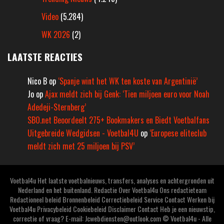
Video
(5.284)
WK 2026
(2)
LAATSTE REACTIES
Nico B
op
‘Spanje wint het WK ten koste van Argentinië’
Jo
op
Ajax meldt zich bij Genk: ‘Tien miljoen euro voor Noah
Adedeji-Sternberg’
SBO.net Beoordeelt 275+ Bookmakers en Biedt Voetbalfans
Uitgebreide Wedgidsen - Voetbal4U
op
‘Europese eliteclub
meldt zich met 25 miljoen bij PSV’
Voetbal4u Het laatste voetbalnieuws, transfers, analyses en achtergronden uit
Nederland en het buitenland. Redactie Over Voetbal4u Ons redactieteam
Redactioneel beleid Bronnenbeleid Correctiebeleid Service Contact Werken bij
Voetbal4u Privacybeleid Cookiebeleid Disclaimer Contact Heb je een nieuwstip,
correctie of vraag? E-mail: Jcwebdiensten@outlook.com © Voetbal4u - Alle