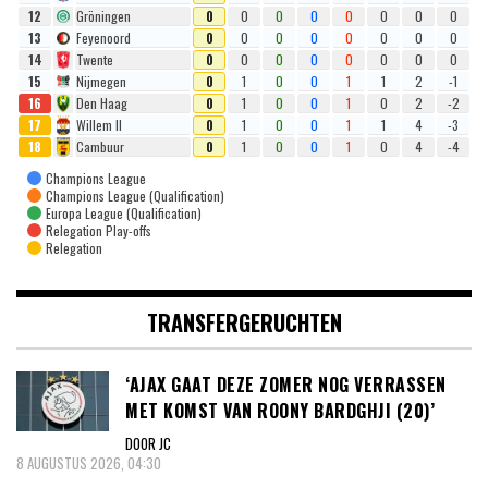
12
Gröningen
0
0
0
0
0
0
0
0
13
Feyenoord
0
0
0
0
0
0
0
0
14
Twente
0
0
0
0
0
0
0
0
15
Nijmegen
0
1
0
0
1
1
2
-1
16
Den Haag
0
1
0
0
1
0
2
-2
17
Willem II
0
1
0
0
1
1
4
-3
18
Cambuur
0
1
0
0
1
0
4
-4
Champions League
Champions League (Qualification)
Europa League (Qualification)
Relegation Play-offs
Relegation
TRANSFERGERUCHTEN
‘AJAX GAAT DEZE ZOMER NOG VERRASSEN
MET KOMST VAN ROONY BARDGHJI (20)’
DOOR JC
8 AUGUSTUS 2026, 04:30