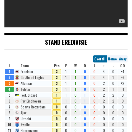
STAND EREDIVISIE
Overall
Home
Away
#
Team
Pts
P
W
D
L
+
-
GD
1
Excelsior
3
1
1
0
0
4
0
+4
2
Go Ahead Eagles
3
1
1
0
0
4
1
+3
3
Alkmaar
3
1
1
0
0
2
0
+2
4
Telstar
3
1
1
0
0
2
1
+1
5
Fort. Sittard
1
1
0
1
0
2
2
0
6
Psv Eindhoven
1
1
0
1
0
2
2
0
7
Sparta Rotterdam
0
0
0
0
0
0
0
0
8
Ajax
0
0
0
0
0
0
0
0
9
Utrecht
0
0
0
0
0
0
0
0
10
Zwolle
0
0
0
0
0
0
0
0
11
Heerenveen
0
0
0
0
0
0
0
0