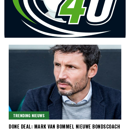
Lees dagelijks het laatste voetbalnieuws,
Voetbal4U.com Voetbalnieuws |
transferupdates, analyses en achtergronden over clubs,
Transfers, Eredivisie &
spelers en competities uit binnen- en buitenland.
Internationaal voetbal |
TRENDING NIEUWS
DONE DEAL: MARK VAN BOMMEL NIEUWE BONDSCOACH