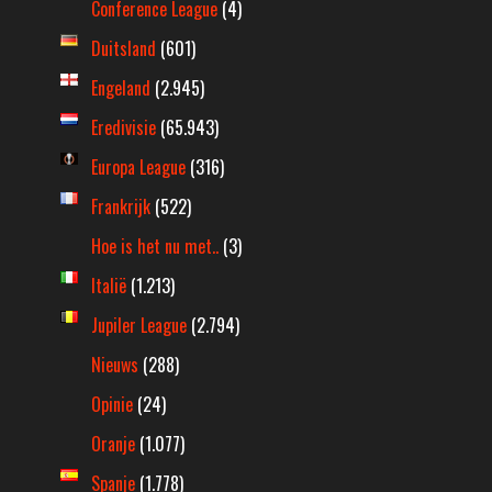
Conference League
(4)
Duitsland
(601)
Engeland
(2.945)
Eredivisie
(65.943)
Europa League
(316)
Frankrijk
(522)
Hoe is het nu met..
(3)
Italië
(1.213)
Jupiler League
(2.794)
Nieuws
(288)
Opinie
(24)
Oranje
(1.077)
Spanje
(1.778)