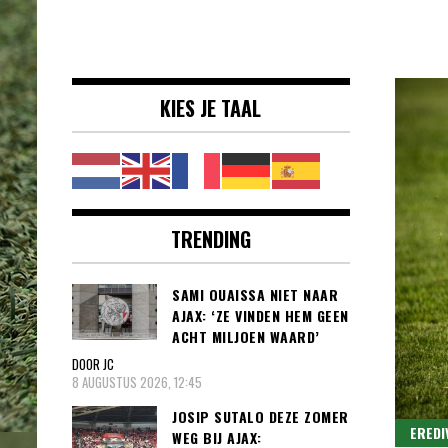
Voetbalnieuws |
clubs, spelers en competities uit
Transfers,
binnen- en buitenland.
Eredivisie &
KIES JE TAAL
Internationaal
voetbal |
TRENDING
SAMI OUAISSA NIET NAAR
AJAX: ‘ZE VINDEN HEM GEEN
ACHT MILJOEN WAARD’
DOOR JC
8 AUGUSTUS 2026, 12:45
JOSIP SUTALO DEZE ZOMER
EREDI
WEG BIJ AJAX: