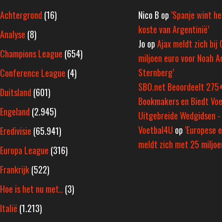
Achtergrond
(16)
Nico B
op
‘Spanje wint h
koste van Argentinië’
Analyse
(8)
Jo
op
Ajax meldt zich bij 
Champions League
(654)
miljoen euro voor Noah A
Sternberg’
Conference League
(4)
SBO.net Beoordeelt 275
Duitsland
(601)
Bookmakers en Biedt Voe
Engeland
(2.945)
Uitgebreide Wedgidsen -
Voetbal4U
op
‘Europese e
Eredivisie
(65.941)
meldt zich met 25 miljoen
Europa League
(316)
Frankrijk
(522)
Hoe is het nu met..
(3)
Italië
(1.213)