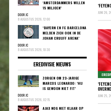
‘AMSTERDAMMERS WILLEN
‘FEYEN
15 MILJOEN’
JUNI 26, 
DOOR JC
8 AUGUSTUS 2026, 12:00
‘BAYERN EN FC BARCELONA
MELDEN ZICH OOK IN DE
JOHAN CRUIJFF ARENA’
DOOR JC
8 AUGUSTUS 2026, 10:30
EREDIVISIE NIEUWS
EREDI
ZORGEN OM 23-JARIGE
MARCOS LEONARDO: ‘HIJ
‘FEYEN
IS GEWOON NIET FIT’
OVERNE
DOOR JC
JUNI 25, 
8 AUGUSTUS 2026, 02:15
AJAX NOG NIET KLAAR OP