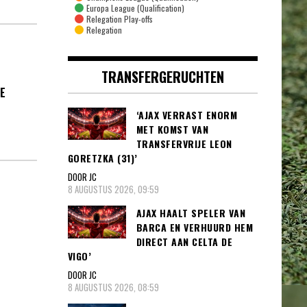
Europa League (Qualification)
Relegation Play-offs
Relegation
TRANSFERGERUCHTEN
E
‘AJAX VERRAST ENORM
MET KOMST VAN
TRANSFERVRIJE LEON
GORETZKA (31)’
DOOR JC
8 AUGUSTUS 2026, 09:59
AJAX HAALT SPELER VAN
BARCA EN VERHUURD HEM
DIRECT AAN CELTA DE
VIGO’
DOOR JC
8 AUGUSTUS 2026, 08:59