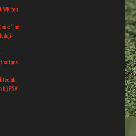
et WK ten
Genk: ‘Tien
dedeji-
+
tbalfans
liteclub
 bij PSV’