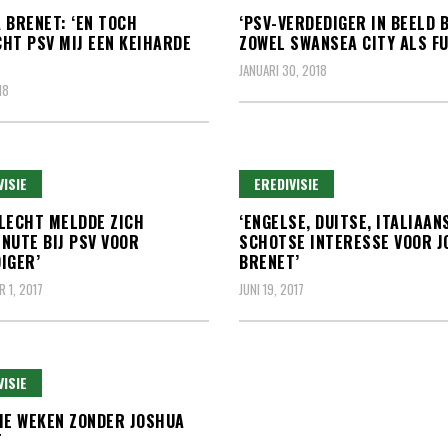
 BRENET: ‘EN TOCH
‘PSV-VERDEDIGER IN BEELD B
HT PSV MIJ EEN KEIHARDE
ZOWEL SWANSEA CITY ALS F
JANUARI 30, 2018
18
VISIE
EREDIVISIE
LECHT MELDDE ZICH
‘ENGELSE, DUITSE, ITALIAAN
NUTE BIJ PSV VOOR
SCHOTSE INTERESSE VOOR J
IGER’
BRENET’
 1, 2017
JUNI 19, 2017
VISIE
IE WEKEN ZONDER JOSHUA
T