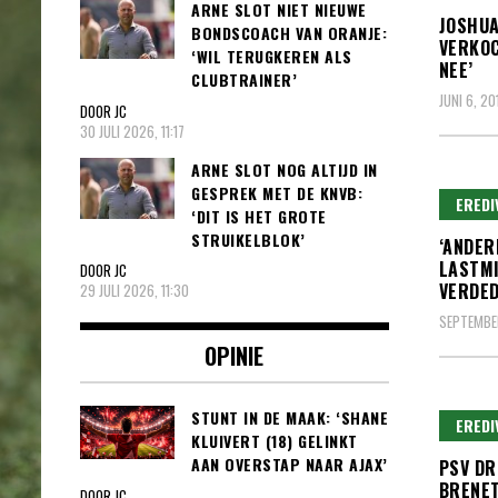
ARNE SLOT NIET NIEUWE
JOSHUA
BONDSCOACH VAN ORANJE:
VERKOC
‘WIL TERUGKEREN ALS
NEE’
CLUBTRAINER’
JUNI 6, 20
DOOR JC
30 JULI 2026, 11:17
ARNE SLOT NOG ALTIJD IN
GESPREK MET DE KNVB:
EREDI
‘DIT IS HET GROTE
STRUIKELBLOK’
‘ANDER
LASTMI
DOOR JC
VERDED
29 JULI 2026, 11:30
SEPTEMBER
OPINIE
STUNT IN DE MAAK: ‘SHANE
EREDI
KLUIVERT (18) GELINKT
AAN OVERSTAP NAAR AJAX’
PSV DR
BRENE
DOOR JC