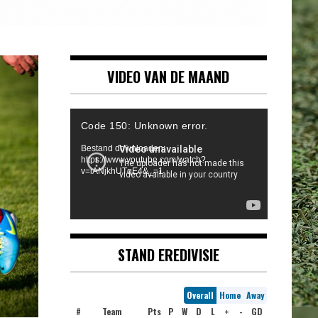
VIDEO VAN DE MAAND
Videospeler
Code 150: Unknown error.
Bestand downloaden:
https://www.youtube.com/watch?
v=iANjkhUTqE4&_=1
STAND EREDIVISIE
Overall
Home
Away
#
Team
Pts
P
W
D
L
+
-
GD