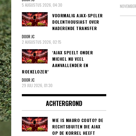
5 AUGUSTUS 2026, 04:30
NOVEMBER
VOORMALIG AJAX-SPELER
DOLENTHOUSIAST OVER
NADERENDE TRANSFER
Beric
DOOR JC
2 AUGUSTUS 2026, 02:15
pagin
‘AJAX SPEELT ONDER
MICHEL NU VEEL
AANVALLENDER EN
ROEKELOZER’
DOOR JC
29 JULI 2026, 01:30
ACHTERGROND
WIE IS MAURO COUTO? DE
RECHTSBUITEN DIE AJAX
OP DE KORREL HEEFT