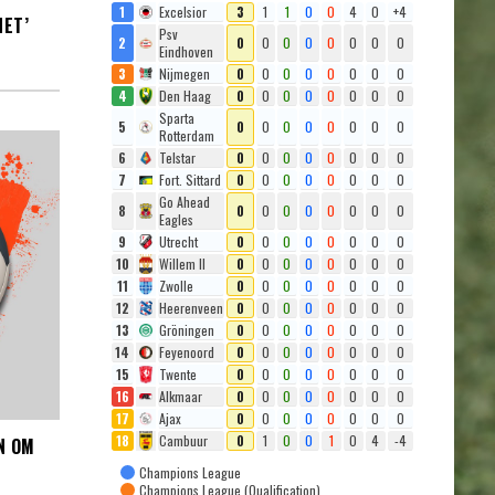
1
Excelsior
3
1
1
0
0
4
0
+4
NET’
Psv
2
0
0
0
0
0
0
0
0
Eindhoven
3
Nijmegen
0
0
0
0
0
0
0
0
4
Den Haag
0
0
0
0
0
0
0
0
Sparta
5
0
0
0
0
0
0
0
0
Rotterdam
6
Telstar
0
0
0
0
0
0
0
0
7
Fort. Sittard
0
0
0
0
0
0
0
0
Go Ahead
8
0
0
0
0
0
0
0
0
Eagles
9
Utrecht
0
0
0
0
0
0
0
0
10
Willem II
0
0
0
0
0
0
0
0
11
Zwolle
0
0
0
0
0
0
0
0
12
Heerenveen
0
0
0
0
0
0
0
0
13
Gröningen
0
0
0
0
0
0
0
0
14
Feyenoord
0
0
0
0
0
0
0
0
15
Twente
0
0
0
0
0
0
0
0
16
Alkmaar
0
0
0
0
0
0
0
0
17
Ajax
0
0
0
0
0
0
0
0
18
Cambuur
0
1
0
0
1
0
4
-4
N OM
Champions League
Champions League (Qualification)