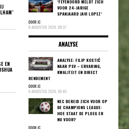
‘FEYENOORD MELDT ZICH
IJ
VOOR 24-JARIGE
ULHAM’
SPANJAARD JAVI LOPEZ’
DOOR JC
8 AUGUSTUS 2026, 08:37
ANALYSE
ANALYSE: FILIP KOSTIĆ
SE EN
NAAR PSV – ERVARING,
OSHUA
KWALITEIT EN DIRECT
RENDEMENT
DOOR JC
6 AUGUSTUS 2026, 06:45
NEC BEREID ZICH VOOR OP
DE CHAMPIONS LEAGUE:
HOE STAAT DE PLOEG ER
NU VOOR?
DOOR JC