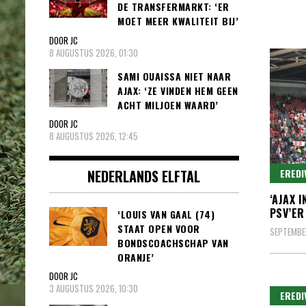
DE TRANSFERMARKT: ‘ER
MOET MEER KWALITEIT BIJ’
DOOR JC
8 AUGUSTUS 2026, 01:30
SAMI OUAISSA NIET NAAR
AJAX: ‘ZE VINDEN HEM GEEN
ACHT MILJOEN WAARD’
DOOR JC
8 AUGUSTUS 2026, 12:45
NEDERLANDS ELFTAL
EREDI
‘AJAX 
PSV’ER
‘LOUIS VAN GAAL (74)
STAAT OPEN VOOR
SEPTEMBE
BONDSCOACHSCHAP VAN
ORANJE’
DOOR JC
3 AUGUSTUS 2026, 10:30
EREDI