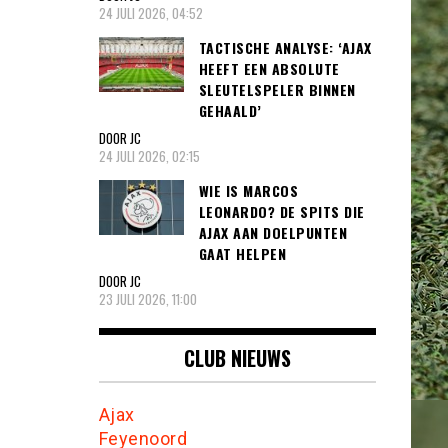
24 JULI 2026, 04:52
TACTISCHE ANALYSE: ‘AJAX
HEEFT EEN ABSOLUTE
SLEUTELSPELER BINNEN
GEHAALD’
DOOR JC
24 JULI 2026, 02:15
WIE IS MARCOS
LEONARDO? DE SPITS DIE
AJAX AAN DOELPUNTEN
GAAT HELPEN
DOOR JC
23 JULI 2026, 11:00
CLUB NIEUWS
Ajax
Feyenoord