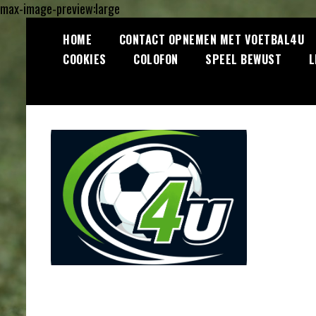
max-image-preview:large
Ga
HOME
CONTACT OPNEMEN MET VOETBAL4U
naar
COOKIES
COLOFON
SPEEL BEWUST
L
de
inhoud
Lees dagelijks het laatste
Voetbal4U.com
voetbalnieuws, transferupdates,
analyses en achtergronden over