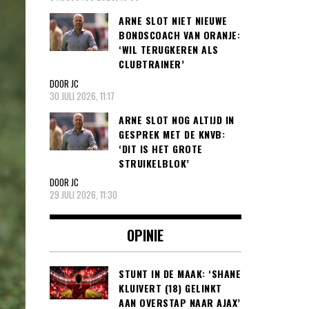
ARNE SLOT NIET NIEUWE
BONDSCOACH VAN ORANJE:
‘WIL TERUGKEREN ALS
CLUBTRAINER’
DOOR JC
30 JULI 2026, 11:17
ARNE SLOT NOG ALTIJD IN
GESPREK MET DE KNVB:
‘DIT IS HET GROTE
STRUIKELBLOK’
DOOR JC
29 JULI 2026, 11:30
OPINIE
STUNT IN DE MAAK: ‘SHANE
KLUIVERT (18) GELINKT
AAN OVERSTAP NAAR AJAX’