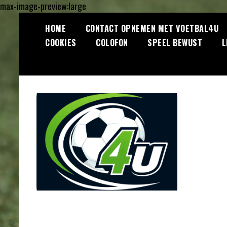
max-image-preview:large
Ga
HOME
CONTACT OPNEMEN MET VOETBAL4U
naar
COOKIES
COLOFON
SPEEL BEWUST
L
de
inhoud
Lees dagelijks het laatste
Voetbal4U.com
voetbalnieuws, transferupdates,
analyses en achtergronden over