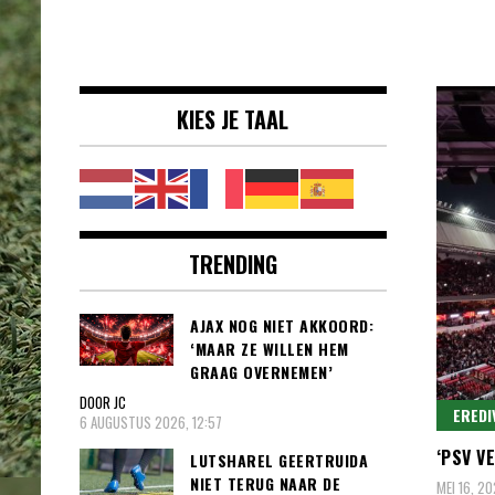
Voetbalnieuws |
clubs, spelers en competities uit
Transfers,
binnen- en buitenland.
Eredivisie &
KIES JE TAAL
Internationaal
voetbal |
TRENDING
AJAX NOG NIET AKKOORD:
‘MAAR ZE WILLEN HEM
GRAAG OVERNEMEN’
DOOR JC
EREDI
6 AUGUSTUS 2026, 12:57
‘PSV V
LUTSHAREL GEERTRUIDA
NIET TERUG NAAR DE
MEI 16, 2