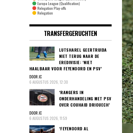
Europa League (Qualification)
Relegation Play-offs
Relegation
TRANSFERGERUCHTEN
LUTSHAREL GEERTRUIDA
NIET TERUG NAAR DE
EREDIVISIE: ‘NIET
HAALBAAR VOOR FEYENOORD EN PSV’
DOOR JC
6 AUGUSTUS 2026, 12:30
‘RANGERS IN
ONDERHANDELING MET PSV
OVER COUHAIB DRIOUECH’
DOOR JC
6 AUGUSTUS 2026, 11:59
‘FEYENOORD AL