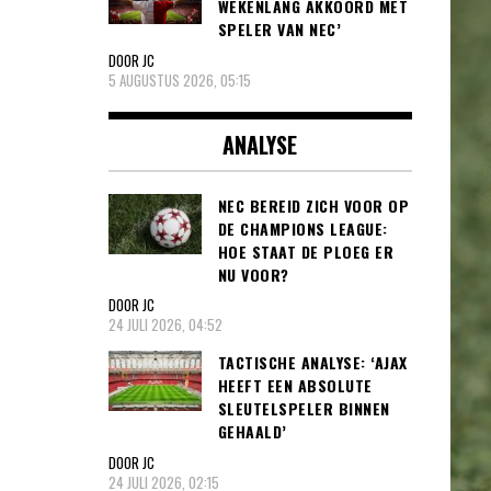
WEKENLANG AKKOORD MET
SPELER VAN NEC’
DOOR JC
5 AUGUSTUS 2026, 05:15
ANALYSE
NEC BEREID ZICH VOOR OP
DE CHAMPIONS LEAGUE:
HOE STAAT DE PLOEG ER
NU VOOR?
DOOR JC
24 JULI 2026, 04:52
TACTISCHE ANALYSE: ‘AJAX
HEEFT EEN ABSOLUTE
SLEUTELSPELER BINNEN
GEHAALD’
DOOR JC
24 JULI 2026, 02:15