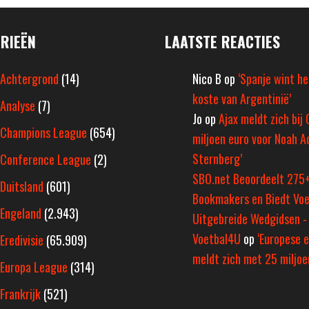
RIEËN
LAATSTE REACTIES
Achtergrond
(14)
Nico B
op
‘Spanje wint h
koste van Argentinië’
Analyse
(7)
Jo
op
Ajax meldt zich bij 
Champions League
(654)
miljoen euro voor Noah A
Sternberg’
Conference League
(2)
SBO.net Beoordeelt 275
Duitsland
(601)
Bookmakers en Biedt Voe
Engeland
(2.943)
Uitgebreide Wedgidsen -
Voetbal4U
op
‘Europese e
Eredivisie
(65.909)
meldt zich met 25 miljoen
Europa League
(314)
Frankrijk
(521)