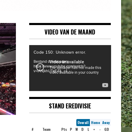
VIDEO VAN DE MAAND
Videospeler
Code 150: Unknown error.
Bestand downloaden:
https://www.youtube.com/watch?
v=iANjkhUTqE4&_=1
STAND EREDIVISIE
Overall
Home
Away
#
Team
Pts
P
W
D
L
+
-
GD