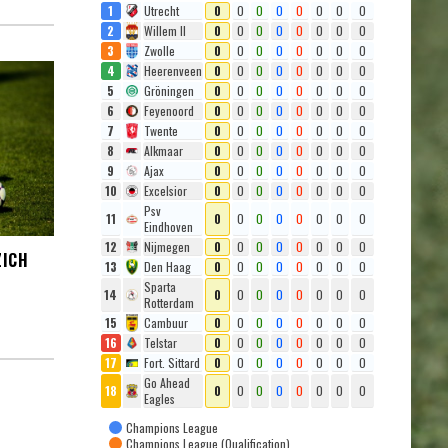
1
Utrecht
0
0
0
0
0
0
0
0
2
Willem II
0
0
0
0
0
0
0
0
3
Zwolle
0
0
0
0
0
0
0
0
4
Heerenveen
0
0
0
0
0
0
0
0
5
Gröningen
0
0
0
0
0
0
0
0
6
Feyenoord
0
0
0
0
0
0
0
0
7
Twente
0
0
0
0
0
0
0
0
8
Alkmaar
0
0
0
0
0
0
0
0
9
Ajax
0
0
0
0
0
0
0
0
10
Excelsior
0
0
0
0
0
0
0
0
Psv
11
0
0
0
0
0
0
0
0
Eindhoven
12
Nijmegen
0
0
0
0
0
0
0
0
ZICH
13
Den Haag
0
0
0
0
0
0
0
0
Sparta
14
0
0
0
0
0
0
0
0
Rotterdam
15
Cambuur
0
0
0
0
0
0
0
0
16
Telstar
0
0
0
0
0
0
0
0
17
Fort. Sittard
0
0
0
0
0
0
0
0
Go Ahead
18
0
0
0
0
0
0
0
0
Eagles
Champions League
Champions League (Qualification)