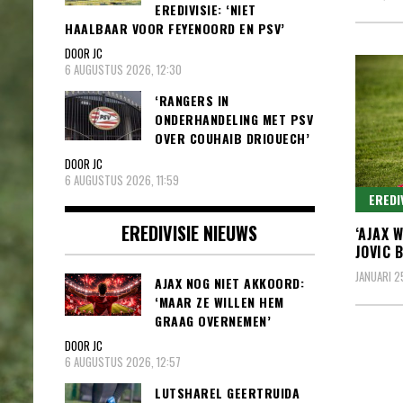
EREDIVISIE: ‘NIET
HAALBAAR VOOR FEYENOORD EN PSV’
DOOR JC
6 AUGUSTUS 2026, 12:30
‘RANGERS IN
ONDERHANDELING MET PSV
OVER COUHAIB DRIOUECH’
DOOR JC
6 AUGUSTUS 2026, 11:59
EREDI
EREDIVISIE NIEUWS
‘AJAX 
JOVIC 
JANUARI 2
AJAX NOG NIET AKKOORD:
‘MAAR ZE WILLEN HEM
GRAAG OVERNEMEN’
DOOR JC
6 AUGUSTUS 2026, 12:57
LUTSHAREL GEERTRUIDA