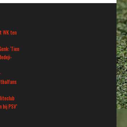
et WK ten
Genk: ‘Tien
dedeji-
+
tbalfans
liteclub
 bij PSV’