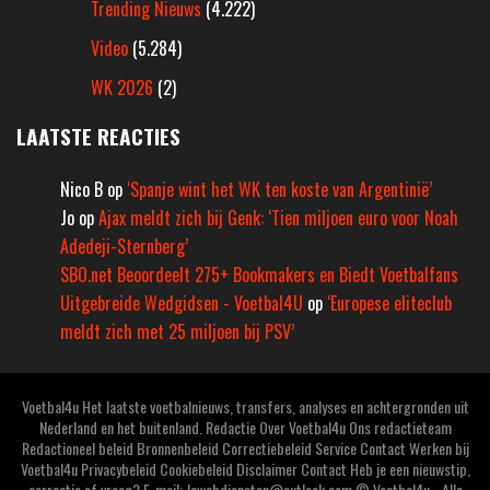
Trending Nieuws
(4.222)
Video
(5.284)
WK 2026
(2)
LAATSTE REACTIES
Nico B
op
‘Spanje wint het WK ten koste van Argentinië’
Jo
op
Ajax meldt zich bij Genk: ‘Tien miljoen euro voor Noah
Adedeji-Sternberg’
SBO.net Beoordeelt 275+ Bookmakers en Biedt Voetbalfans
Uitgebreide Wedgidsen - Voetbal4U
op
‘Europese eliteclub
meldt zich met 25 miljoen bij PSV’
Voetbal4u Het laatste voetbalnieuws, transfers, analyses en achtergronden uit
Nederland en het buitenland. Redactie Over Voetbal4u Ons redactieteam
Redactioneel beleid Bronnenbeleid Correctiebeleid Service Contact Werken bij
Voetbal4u Privacybeleid Cookiebeleid Disclaimer Contact Heb je een nieuwstip,
correctie of vraag? E-mail: Jcwebdiensten@outlook.com © Voetbal4u - Alle