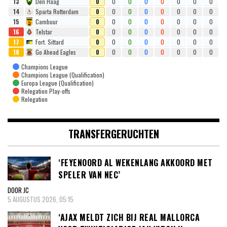
13
Den Haag
0
0
0
0
0
0
0
0
14
Sparta Rotterdam
0
0
0
0
0
0
0
0
15
Cambuur
0
0
0
0
0
0
0
0
16
Telstar
0
0
0
0
0
0
0
0
17
Fort. Sittard
0
0
0
0
0
0
0
0
18
Go Ahead Eagles
0
0
0
0
0
0
0
0
Champions League
Champions League (Qualification)
Europa League (Qualification)
Relegation Play-offs
Relegation
TRANSFERGERUCHTEN
‘FEYENOORD AL WEKENLANG AKKOORD MET
SPELER VAN NEC’
DOOR JC
5 AUGUSTUS 2026, 05:15
‘AJAX MELDT ZICH BIJ REAL MALLORCA